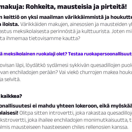
akuja: Rohkeita, mausteisia ja pirteitä!
n keittiö on yksi maailman värikkäimmistä ja houkut
 iloista.
Värikkäiden makujen, ainesosien ja mausteiden 
jastus meksikolaisesta perinnöstä ja kulttuurista. Joten mik
ista ihmemaa tietovisamme kautta?
kä meksikolainen ruokalaji olet? Testaa ruokapersoonallisuut
tovisan läpi, löydätkö sydämesi sykkivän quesadillojen puol
evan enchiladojen perään? Vai viekö churrojen makea houk
a selvitä.
 kaikkea?
onallisuutesi ei mahdu yhteen lokeroon, eikä myöskä
laisesi!
Olitpa sitten introvertti, joka rakastaa quesadillo
strovertti, joka ihailee enchiladojen monimutkaisuutta, tai
almis mausteiseen haasteeseen chiles rellenosien kanssa.