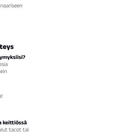
inaariseen
hteys
tymyksiisi?
osia
ein
a!
 keittiössä
ut tacot tai