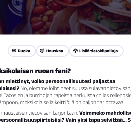
🍔 Ruoka
🤣 Hauskaa
🤓 Lisää tietokilpailuja
sikolaisen ruoan fani?
n miettinyt, voiko persoonallisuutesi paljastaa
laisesi?
No, olemme loihtineet suussa sulavan tietovisan,
! Tacosien ja burritojen rapeista herkuista chiles rellenosi
mpöön, meksikolaisella keittiöllä on paljon tarjottavaa.
 mausteisen tietovisan tarjontaan.
Voimmeko mahdollise
ersoonallisuuspiirteisiisi? Vain yksi tapa selvittää… S