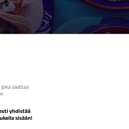
 joka saattaa
en
sti yhdistää
ukella sisään!