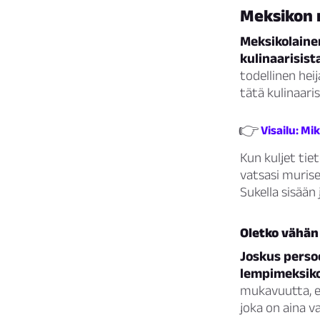
Meksikon m
Meksikolaine
kulinaarisista
todellinen hei
tätä kulinaar
👉
Visailu: Mi
Kun kuljet tie
vatsasi muris
Sukella sisään j
Oletko vähän
Joskus perso
lempimeksiko
mukavuutta, ek
joka on aina v