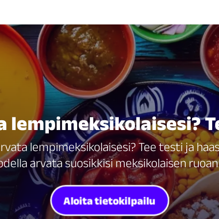
lempimeksikolaisesi? Te
rvata lempimeksikolaisesi? Tee testi ja haa
ella arvata suosikkisi meksikolaisen ruoa
Aloita tietokilpailu