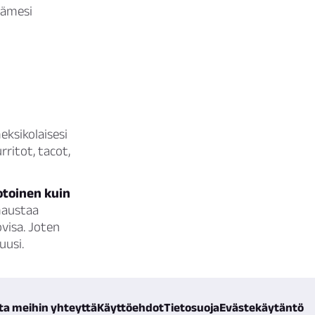
dämesi
ksikolaisesi
rritot, tacot,
otoinen kuin
maustaa
ovisa. Joten
uusi.
ta meihin yhteyttä
Käyttöehdot
Tietosuoja
Evästekäytäntö