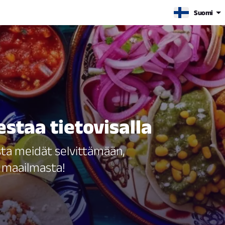
Suomi
staa tietovisalla
sta meidät selvittämään,
n maailmasta!