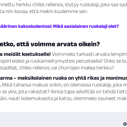
ttu herkku chiles rellenos, löytyy ruokalaji, joka saa sy
ta niin kovaa, että mekin kuulemme sen.
äärinen kaksoisolentosi: Mikä aasialainen ruokalaji olet?
letko, että voimme arvata oikein?
aa meidät koetukselle!
Voimmeko tarkasti arvata lempime
spiirteidesi ja ruokamieltymystesi perusteella? Onko se bu
esadillat, chiles rellenos vai churrojen makea herkku?
 varma – meksikolainen ruoka on yhtä rikas ja monimu
.
Mikä tahansa makusi onkin, on olemassa ruokalaji, joka 
 se yksi, jota rakastat? Ainoa tapa selvittää on tehdä tiet
päin, nauti kokemuksesta ja katso, olemmeko osuneet mak
O