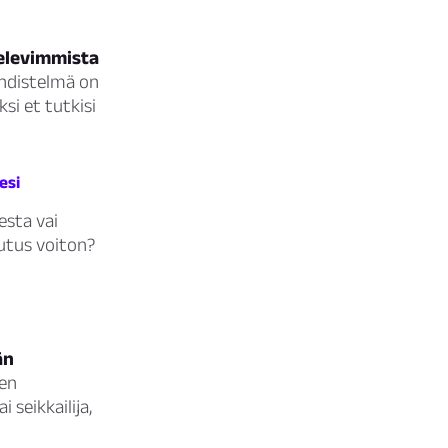
televimmista
yhdistelmä on
si et tutkisi
esi
esta vai
utus voiton?
än
jen
 seikkailija,