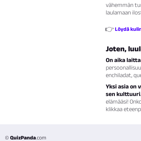
vähemmän tunne
laulamaan ilos
👉
Löydä kulin
Joten, luu
On aika laitt
persoonallisuu
enchiladat, qu
Yksi asia on
sen kulttuuri
elämääsi! Onko
klikkaa eteen
©
QuizPanda
.com