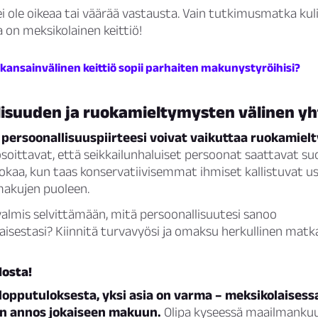
ei ole oikeaa tai väärää vastausta. Vain tutkimusmatka kul
ka on meksikolainen keittiö!
 kansainvälinen keittiö sopii parhaiten makunystyröihisi?
lisuuden ja ruokamieltymysten välinen y
ä persoonallisuuspiirteesi voivat vaikuttaa ruokamiel
oittavat, että seikkailunhaluiset persoonat saattavat su
kaa, kun taas konservatiivisemmat ihmiset kallistuvat us
akujen puoleen.
valmis selvittämään, mitä persoonallisuutesi sanoo
isestasi? Kiinnitä turvavyösi ja omaksu herkullinen matk
losta!
opputuloksesta, yksi asia on varma – meksikolaisessa
en annos jokaiseen makuun.
Olipa kyseessä maailmankuul