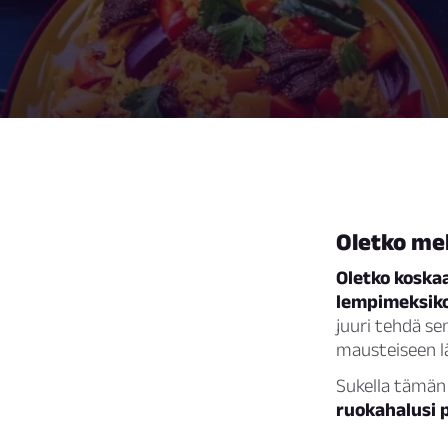
Oletko mek
Oletko koskaa
lempimeksiko
juuri tehdä sen
mausteiseen lä
Sukella tämän
ruokahalusi p