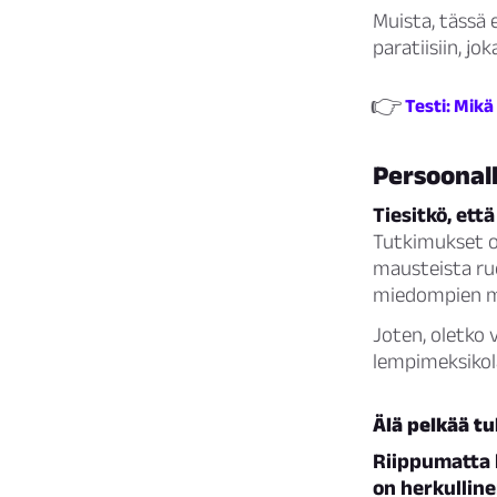
Muista, tässä 
paratiisiin, jo
👉
Testi: Mikä
Persoonal
Tiesitkö, ett
Tutkimukset os
mausteista ruo
miedompien m
Joten, oletko 
lempimeksikola
Älä pelkää tu
Riippumatta l
on herkullin