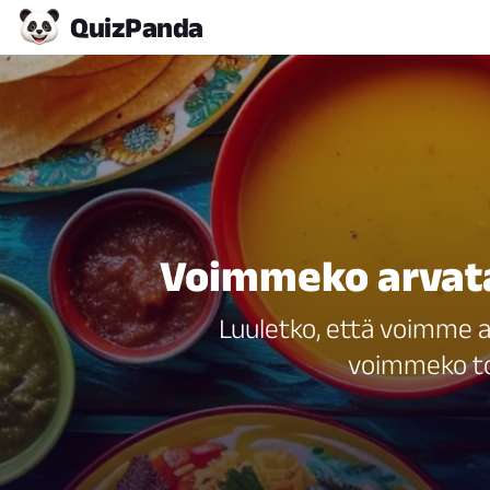
Quiz
Panda
Voimmeko arvata 
Luuletko, että voimme a
voimmeko tod