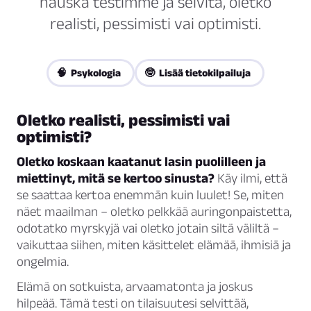
hauska testimme ja selvitä, oletko
realisti, pessimisti vai optimisti.
🧠 Psykologia
🤓 Lisää tietokilpailuja
Oletko realisti, pessimisti vai
optimisti?
Oletko koskaan kaatanut lasin puolilleen ja
miettinyt, mitä se kertoo sinusta?
Käy ilmi, että
se saattaa kertoa enemmän kuin luulet! Se, miten
näet maailman – oletko pelkkää auringonpaistetta,
odotatko myrskyjä vai oletko jotain siltä väliltä –
vaikuttaa siihen, miten käsittelet elämää, ihmisiä ja
ongelmia.
Elämä on sotkuista, arvaamatonta ja joskus
hilpeää. Tämä testi on tilaisuutesi selvittää,