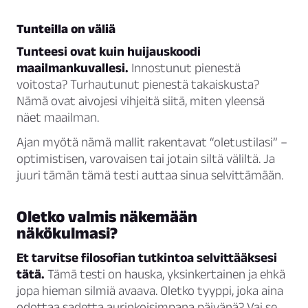
Tunteilla on väliä
Tunteesi ovat kuin huijauskoodi
maailmankuvallesi.
Innostunut pienestä
voitosta? Turhautunut pienestä takaiskusta?
Nämä ovat aivojesi vihjeitä siitä, miten yleensä
näet maailman.
Ajan myötä nämä mallit rakentavat “oletustilasi” –
optimistisen, varovaisen tai jotain siltä väliltä. Ja
juuri tämän tämä testi auttaa sinua selvittämään.
Oletko valmis näkemään
näkökulmasi?
Et tarvitse filosofian tutkintoa selvittääksesi
tätä.
Tämä testi on hauska, yksinkertainen ja ehkä
jopa hieman silmiä avaava. Oletko tyyppi, joka aina
odottaa sadetta aurinkoisimpana päivänä? Vai se,