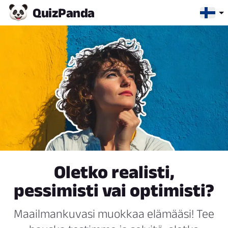
Quiz
Panda
Oletko realisti,
pessimisti vai optimisti?
Maailmankuvasi muokkaa elämääsi! Tee