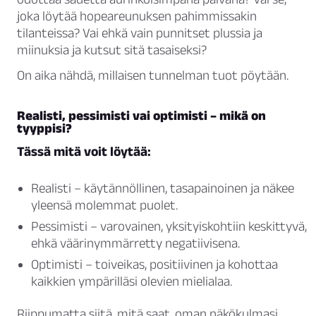
joka löytää hopeareunuksen pahimmissakin
tilanteissa? Vai ehkä vain punnitset plussia ja
miinuksia ja kutsut sitä tasaiseksi?
On aika nähdä, millaisen tunnelman tuot pöytään.
Realisti, pessimisti vai optimisti – mikä on
tyyppisi?
Tässä mitä voit löytää:
Realisti – käytännöllinen, tasapainoinen ja näkee
yleensä molemmat puolet.
Pessimisti – varovainen, yksityiskohtiin keskittyvä,
ehkä väärinymmärretty negatiivisena.
Optimisti – toiveikas, positiivinen ja kohottaa
kaikkien ympärilläsi olevien mielialaa.
Riippumatta siitä, mitä saat, oman näkökulmasi