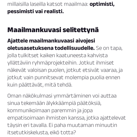
millaisilla laseilla katsot maailmaa:
optimisti,
pessimisti vai realisti.
Maailmankuvasi selitettynä
Ajattele maailmankuvaasi aivojesi
oletusasetuksena todellisuudelle.
Se on tapa,
jolla tulkitset kaiken kaatuneesta kahvista
yllättäviin ryhmäprojekteihin. Jotkut ihmiset
näkevät valoisan puolen, jotkut etsivät vaaraa, ja
jotkut vain punnitsevat molempia puolia ennen
kuin päättävät, mitä tehdä.
Oman näkökulmasi ymmärtäminen voi auttaa
sinua tekemään älykkäämpiä päätöksiä,
kommunikoimaan paremmin ja jopa
empatisoimaan ihmisten kanssa, jotka ajattelevat
täysin eri tavalla. Ei paha muutaman minuutin
itsetutkiskelusta, eikö totta?