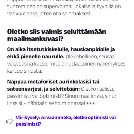
tunteminen on supervoima. Jokaisella tyypillä on
vahvuutensa, joten ota se omaksesi.
Oletko siis valmis selvittämään
maailmankuvasi?
On aika itsetutkiskelulle, hauskanpidolle ja
ehkä pienelle naurulle.
Ole rehellinen, seuraa
vaistoasi ja katso, mitä ainutlaatuinen näkemyksesi
kertoo sinusta.
Nappaa metaforiset aurinkolasisi tai
sateenvarjosi, ja selvitetään:
Oletko realisti,
pessimisti vai optimisti? Sinun maailmasi, sinun
linssisi – nähdään se toiminnassa! +++
Värikysely: Arvaammeko, oletko optimisti vai
👉
pessimisti?