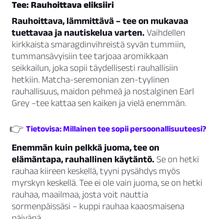
Tee: Rauhoittava eliksiiri
Rauhoittava, lämmittävä – tee on mukavaa
tuettavaa ja nautiskelua varten.
Vaihdellen
kirkkaista smaragdinvihreistä syvän tummiin,
tummansävyisiin tee tarjoaa aromikkaan
seikkailun, joka sopii täydellisesti rauhallisiin
hetkiin. Matcha-seremonian zen-tyylinen
rauhallisuus, maidon pehmeä ja nostalginen Earl
Grey –tee kattaa sen kaiken ja vielä enemmän.
👉
Tietovisa: Millainen tee sopii persoonallisuuteesi?
Enemmän kuin pelkkä juoma, tee on
elämäntapa, rauhallinen käytäntö.
Se on hetki
rauhaa kiireen keskellä, tyyni pysähdys myös
myrskyn keskellä. Tee ei ole vain juoma, se on hetki
rauhaa, maailmaa, josta voit nauttia
sormenpäissäsi – kuppi rauhaa kaaosmaisena
päivänä.