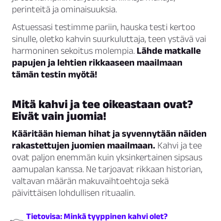
perinteitä ja ominaisuuksia.
Astuessasi testimme pariin, hauska testi kertoo
sinulle, oletko kahvin suurkuluttaja, teen ystävä vai
harmoninen sekoitus molempia.
Lähde matkalle
papujen ja lehtien rikkaaseen maailmaan
tämän testin myötä!
Mitä kahvi ja tee oikeastaan ovat?
Eivät vain juomia!
Kääritään hieman hihat ja syvennytään näiden
rakastettujen juomien maailmaan.
Kahvi ja tee
ovat paljon enemmän kuin yksinkertainen sipsaus
aamupalan kanssa. Ne tarjoavat rikkaan historian,
valtavan määrän makuvaihtoehtoja sekä
päivittäisen lohdullisen rituaalin.
Tietovisa: Minkä tyyppinen kahvi olet?