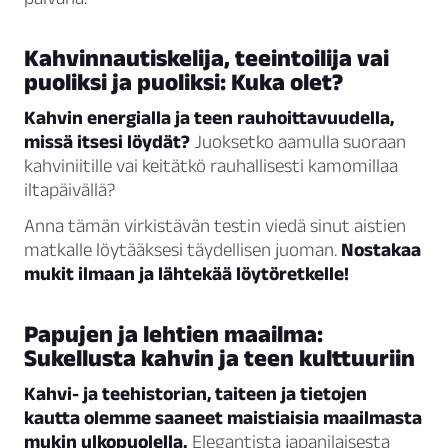
Kahvinnautiskelija, teeintoilija vai
puoliksi ja puoliksi: Kuka olet?
Kahvin energialla ja teen rauhoittavuudella,
missä itsesi löydät?
Juoksetko aamulla suoraan
kahviniitille vai keitätkö rauhallisesti kamomillaa
iltapäivällä?
Anna tämän virkistävän testin viedä sinut aistien
matkalle löytääksesi täydellisen juoman.
Nostakaa
mukit ilmaan ja lähtekää löytöretkelle!
Papujen ja lehtien maailma:
Sukellusta kahvin ja teen kulttuuriin
Kahvi- ja teehistorian, taiteen ja tietojen
kautta olemme saaneet maistiaisia maailmasta
mukin ulkopuolella.
Elegantista japanilaisesta