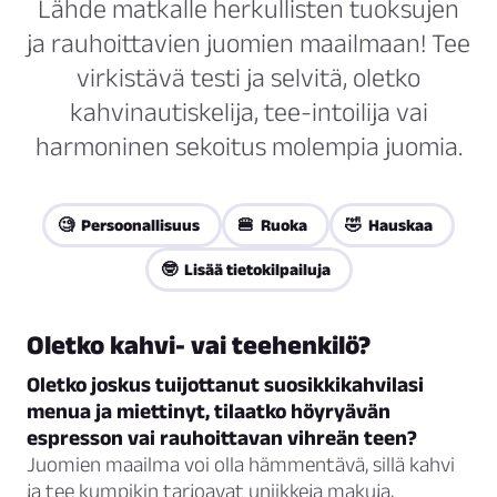
Lähde matkalle herkullisten tuoksujen
ja rauhoittavien juomien maailmaan! Tee
virkistävä testi ja selvitä, oletko
kahvinautiskelija, tee-intoilija vai
harmoninen sekoitus molempia juomia.
🧐 Persoonallisuus
🍔 Ruoka
🤣 Hauskaa
🤓 Lisää tietokilpailuja
Oletko kahvi- vai teehenkilö?
Oletko joskus tuijottanut suosikkikahvilasi
menua ja miettinyt, tilaatko höyryävän
espresson vai rauhoittavan vihreän teen?
Juomien maailma voi olla hämmentävä, sillä kahvi
ja tee kumpikin tarjoavat uniikkeja makuja,