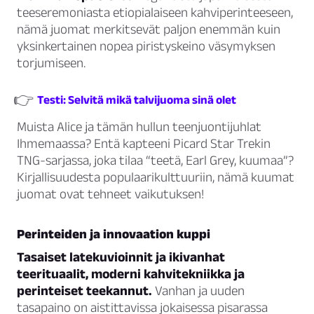
teeseremoniasta etiopialaiseen kahviperinteeseen,
nämä juomat merkitsevät paljon enemmän kuin
yksinkertainen nopea piristyskeino väsymyksen
torjumiseen.
👉
Testi: Selvitä mikä talvijuoma sinä olet
Muista Alice ja tämän hullun teenjuontijuhlat
Ihmemaassa? Entä kapteeni Picard Star Trekin
TNG-sarjassa, joka tilaa “teetä, Earl Grey, kuumaa”?
Kirjallisuudesta populaarikulttuuriin, nämä kuumat
juomat ovat tehneet vaikutuksen!
Perinteiden ja innovaation kuppi
Tasaiset latekuvioinnit ja ikivanhat
teerituaalit, moderni kahvitekniikka ja
perinteiset teekannut.
Vanhan ja uuden
tasapaino on aistittavissa jokaisessa pisarassa