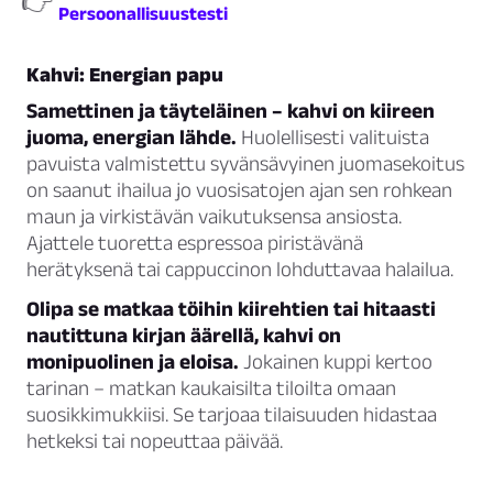
👉
Persoonallisuustesti
Kahvi: Energian papu
Samettinen ja täyteläinen – kahvi on kiireen
juoma, energian lähde.
Huolellisesti valituista
pavuista valmistettu syvänsävyinen juomasekoitus
on saanut ihailua jo vuosisatojen ajan sen rohkean
maun ja virkistävän vaikutuksensa ansiosta.
Ajattele tuoretta espressoa piristävänä
herätyksenä tai cappuccinon lohduttavaa halailua.
Olipa se matkaa töihin kiirehtien tai hitaasti
nautittuna kirjan äärellä, kahvi on
monipuolinen ja eloisa.
Jokainen kuppi kertoo
tarinan – matkan kaukaisilta tiloilta omaan
suosikkimukkiisi. Se tarjoaa tilaisuuden hidastaa
hetkeksi tai nopeuttaa päivää.