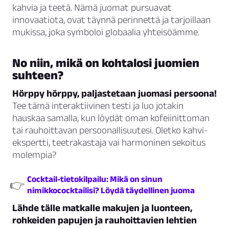
kahvia ja teetä. Nämä juomat pursuavat
innovaatiota, ovat täynnä perinnettä ja tarjoillaan
mukissa, joka symboloi globaalia yhteisöämme.
No niin, mikä on kohtalosi juomien
suhteen?
Hörppy hörppy, paljastetaan juomasi persoona!
Tee tämä interaktiivinen testi ja luo jotakin
hauskaa samalla, kun löydät oman kofeiinittoman
tai rauhoittavan persoonallisuutesi. Oletko kahvi-
ekspertti, teetrakastaja vai harmoninen sekoitus
molempia?
Cocktail-tietokilpailu: Mikä on sinun
👉
nimikkococktailisi? Löydä täydellinen juoma
Lähde tälle matkalle makujen ja luonteen,
rohkeiden papujen ja rauhoittavien lehtien