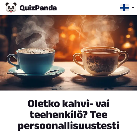
Quiz
Panda
Oletko kahvi- vai
teehenkilö? Tee
persoonallisuustesti