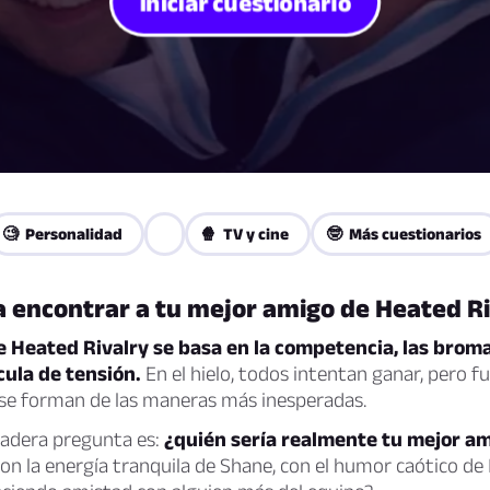
Iniciar cuestionario
🧐 Personalidad
🍿 TV y cine
🤓 Más cuestionarios
a encontrar a tu mejor amigo de Heated R
e Heated Rivalry se basa en la competencia, las brom
cula de tensión.
En el hielo, todos intentan ganar, pero fue
 se forman de las maneras más inesperadas.
dadera pregunta es:
¿quién sería realmente tu mejor a
on la energía tranquila de Shane, con el humor caótico de I