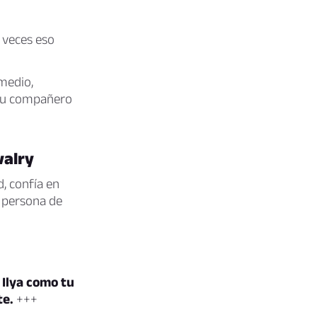
 veces eso
medio,
 su compañero
valry
, confía en
 persona de
Ilya como tu
te.
+++