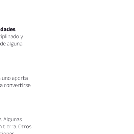
lidades
iplinado y
 de alguna
a uno aporta
ía convertirse
e. Algunas
 tierra. Otros
isiones