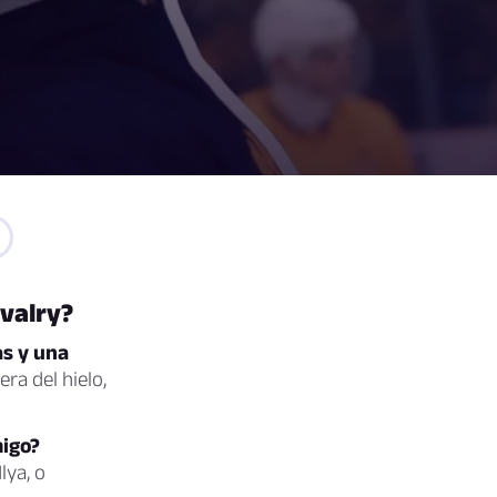
ivalry?
as y una
ra del hielo,
migo?
lya, o