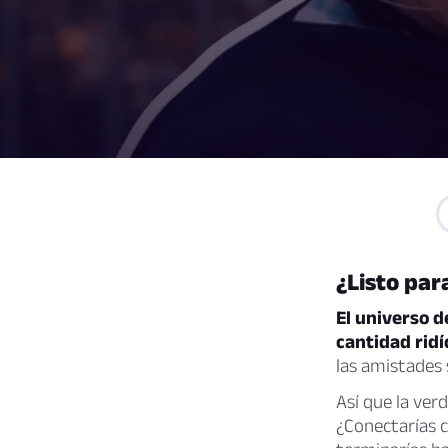
¿Listo par
El universo d
cantidad ridí
las amistades
Así que la ver
¿Conectarías c