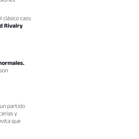
 clásico caos
d Rivalry
 normales.
 son
 un partido
terías y
evita que