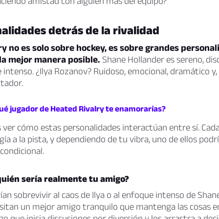
aciendo amistad con alguien más del equipo?
alidades detrás de la rivalidad
ry no es solo sobre hockey, es sobre grandes persona
la mejor manera posible.
Shane Hollander es sereno, disc
intenso. ¿Ilya Rozanov? Ruidoso, emocional, dramático y,
tador.
qué jugador de Heated Rivalry te enamorarías?
s ver cómo estas personalidades interactúan entre sí. Cad
gía a la pista, y dependiendo de tu vibra, uno de ellos podr
condicional.
uién sería realmente tu amigo?
an sobrevivir al caos de Ilya o al enfoque intenso de Shan
sitan un mejor amigo tranquilo que mantenga las cosas en
go que inicia discusiones por diversión y los arrastra a dec