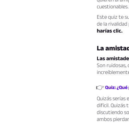
cuestionables.
Este quiz te s
de la rivalida
harías clic.
La amista
Las amistade
Son ruidosas,
increíblemente
👉
Quiz: ¿Qué 
Quizás serías 
difícil. Quizá
discutiendo so
ambos pierdan