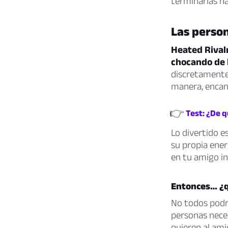
terminarías h
Las person
Heated Rival
chocando de 
discretamente 
manera, encan
👉
Test: ¿De 
Lo divertido e
su propia ener
en tu amigo in
Entonces… ¿q
No todos podrí
personas nece
quieren al ami