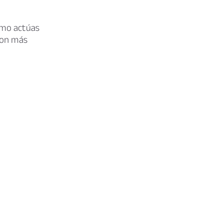
ómo actúas
 con más