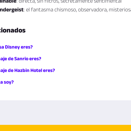
inable
: directa, sin filtros, secretamente sentimental
ndergeist
: el fantasma chismoso, observadora, misterios
cionados
sa Disney eres?
aje de Sanrio eres?
aje de Hazbin Hotel eres?
ca soy?