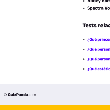
Abbey Bom
Spectra Vo
Tests rela
¿Qué prince
¿Qué person
¿Qué person
¿Qué estéti
©
QuizPanda
.com