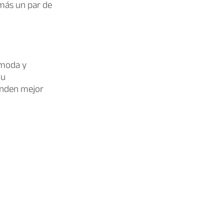
 más un par de
 moda y
tu
enden mejor