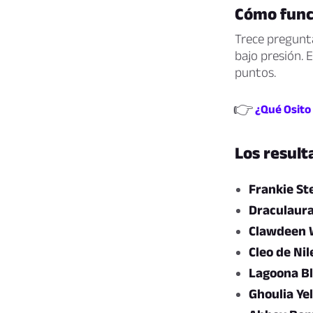
Cómo funci
Trece pregunta
bajo presión. 
puntos.
👉
¿Qué Osito 
Los result
Frankie St
Draculaur
Clawdeen 
Cleo de Nil
Lagoona B
Ghoulia Ye