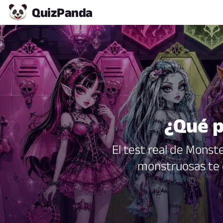
Quiz
Panda
¿Qué p
El test real de Monste
monstruosas te e