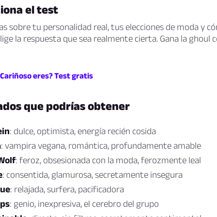
ona el test
s sobre tu personalidad real, tus elecciones de moda y c
Elige la respuesta que sea realmente cierta. Gana la ghoul
Cariñoso eres? Test gratis
ados que podrías obtener
ein
: dulce, optimista, energía recién cosida
a
: vampira vegana, romántica, profundamente amable
Wolf
: feroz, obsesionada con la moda, ferozmente leal
e
: consentida, glamurosa, secretamente insegura
lue
: relajada, surfera, pacificadora
lps
: genio, inexpresiva, el cerebro del grupo