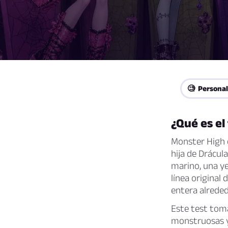
🧐 Persona
¿Qué es el
Monster High e
hija de Drácula
marino, una ye
línea original
entera alreded
Este test toma
monstruosas y 