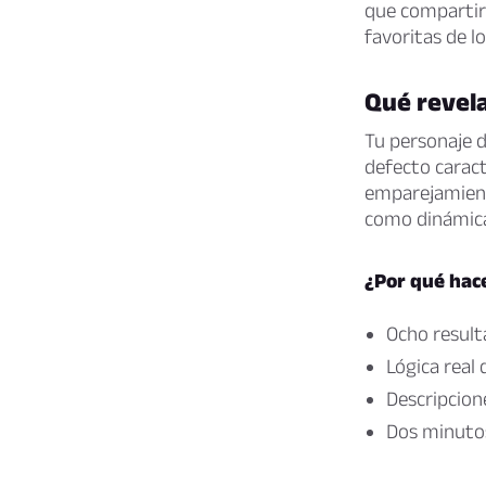
que compartirí
favoritas de lo
Qué revela
Tu personaje d
defecto caract
emparejamient
como dinámica
¿Por qué hace
Ocho result
Lógica real
Descripcione
Dos minutos