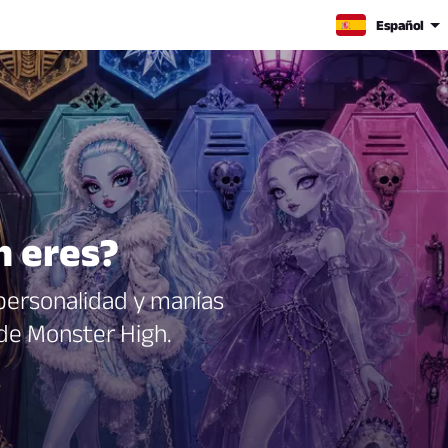
Español
h eres?
, personalidad y manías
 de Monster High.