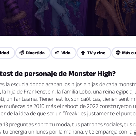
lidad
🤣 Divertida
🌱 Vida
🍿 TV y cine
🤓 Más cu
 test de personaje de Monster High?
s la escuela donde acaban los hijos e hijas de cada monst
, la hija de Frankenstein, la familia Lobo, una reina egipci
ti, un fantasma. Tienen estilo, son caóticas, tienen sentimi
 de muñecas de 2010 más el reboot de 2022 construyeron u
or de la idea de que ser un “freak” es justamente el punto
 13 preguntas sobre tu moda, tus patrones sociales, tus 
tu energía un lunes por la mañana, y te empareja con la g