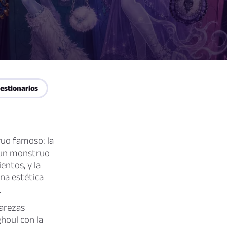
estionarios
ruo famoso: la
a, un monstruo
entos, y la
na estética
.
rarezas
houl con la