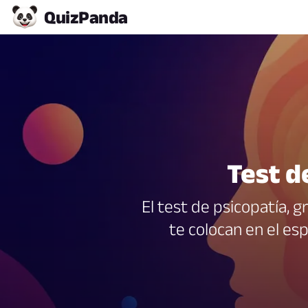
Quiz
Panda
Test d
El test de psicopatía, 
te colocan en el es