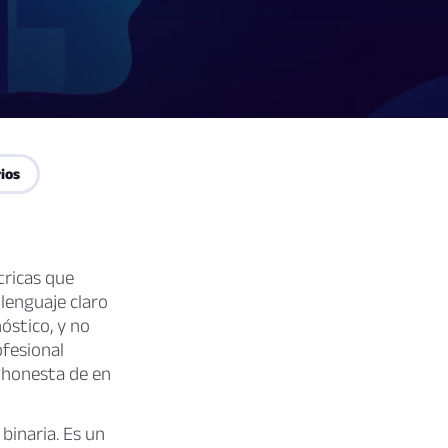
ios
tricas que
 lenguaje claro
óstico, y no
ofesional
y honesta de en
 binaria. Es un