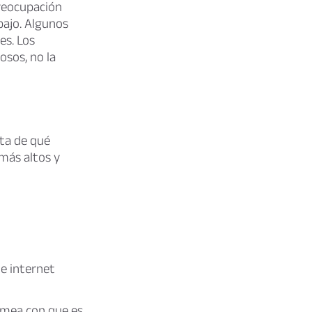
preocupación
bajo. Algunos
s. Los
osos, no la
sta de qué
 más altos y
de internet
omea con que es