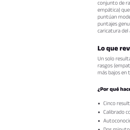
conjunto de ra
empática) que
puntúan moder
puntajes genui
caricatura del 
Lo que rev
Un solo result
rasgos (empatí
más bajos en t
¿Por qué hace
Cinco resul
Calibrado c
Autoconocim
Dos minutos