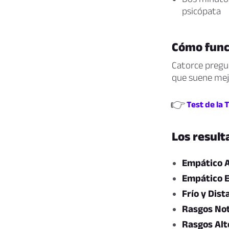
psicópata
Cómo funci
Catorce pregun
que suene mejo
👉
Test de la 
Los result
Empático A
Empático 
Frío y Dist
Rasgos No
Rasgos Alt