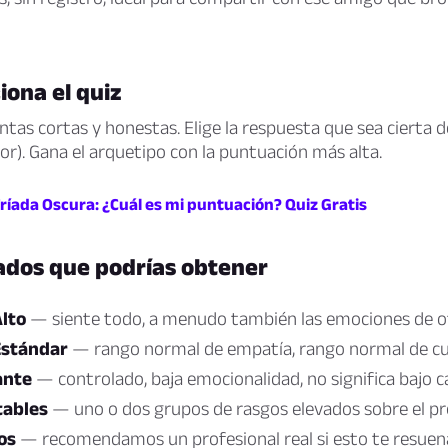
ona el quiz
tas cortas y honestas. Elige la respuesta que sea cierta d
r). Gana el arquetipo con la puntuación más alta.
Tríada Oscura: ¿Cuál es mi puntuación? Quiz Gratis
ados que podrías obtener
lto
— siente todo, a menudo también las emociones de o
Estándar
— rango normal de empatía, rango normal de cu
ante
— controlado, baja emocionalidad, no significa bajo c
tables
— uno o dos grupos de rasgos elevados sobre el p
os
— recomendamos un profesional real si esto te resuen