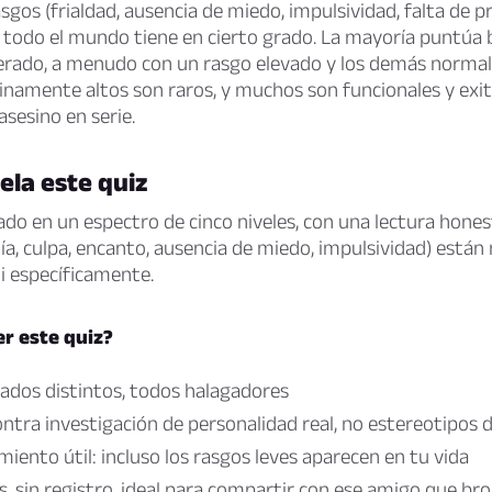
sgos (frialdad, ausencia de miedo, impulsividad, falta de 
 todo el mundo tiene en cierto grado. La mayoría puntúa 
ado, a menudo con un rasgo elevado y los demás normale
namente altos son raros, y muchos son funcionales y exit
asesino en serie.
ela este quiz
ado en un espectro de cinco niveles, con una lectura hone
a, culpa, encanto, ausencia de miedo, impulsividad) están
i específicamente.
r este quiz?
tados distintos, todos halagadores
ontra investigación de personalidad real, no estereotipos 
iento útil: incluso los rasgos leves aparecen en tu vida
, sin registro, ideal para compartir con ese amigo que br