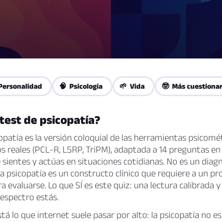
Personalidad
🧠 Psicología
🌱 Vida
🤓 Más cuestionar
 test de psicopatía?
copatía es la versión coloquial de las herramientas psicomé
cos reales (PCL-R, LSRP, TriPM), adaptada a 14 preguntas en
sientes y actúas en situaciones cotidianas. No es un diagn
 la psicopatía es un constructo clínico que requiere a un pr
a evaluarse. Lo que SÍ es este quiz: una lectura calibrada 
espectro estás.
tá lo que internet suele pasar por alto: la psicopatía no es