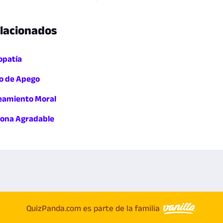
elacionados
opatía
lo de Apego
neamiento Moral
sona Agradable
QuizPanda.com es parte de la familia