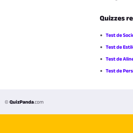
Quizzes r
Test de Soci
Test de Esti
Test de Ali
Test de Per
©
QuizPanda
.com