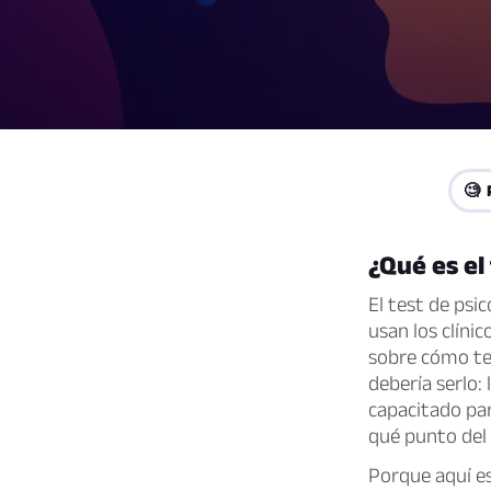
🧐 
¿Qué es el
El test de psi
usan los clíni
sobre cómo te 
debería serlo:
capacitado par
qué punto del 
Porque aquí es