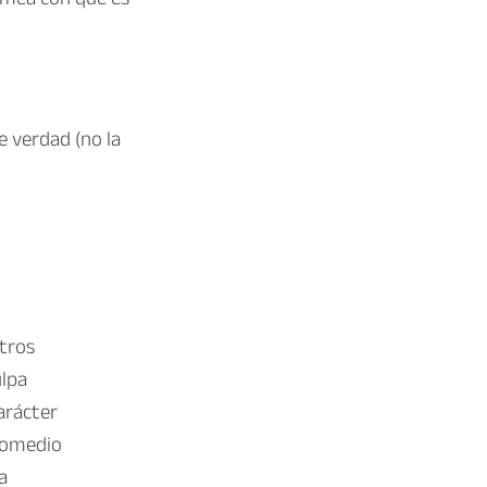
e verdad (no la
tros
lpa
arácter
romedio
a