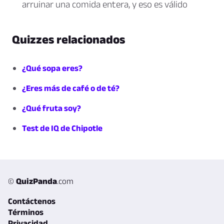
arruinar una comida entera, y eso es válido
Quizzes relacionados
¿Qué sopa eres?
¿Eres más de café o de té?
¿Qué fruta soy?
Test de IQ de Chipotle
©
QuizPanda
.com
Contáctenos
Términos
Privacidad