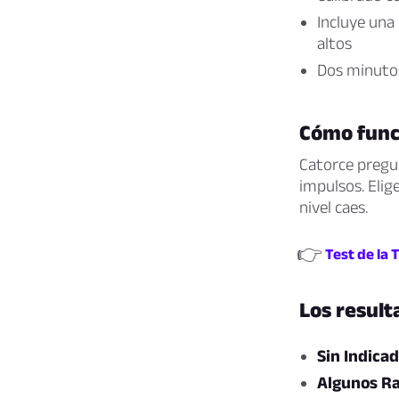
Incluye una 
altos
Dos minutos
Cómo funci
Catorce pregun
impulsos. Elig
nivel caes.
👉
Test de la 
Los result
Sin Indicad
Algunos R