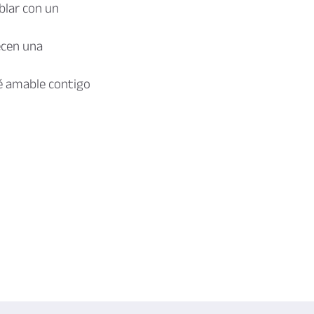
blar con un
cen una
é amable contigo