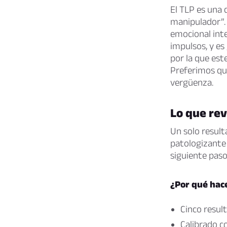
El TLP es una 
manipulador”. 
emocional inte
impulsos, y es
por la que est
Preferimos qu
vergüenza.
Lo que rev
Un solo result
patologizante 
siguiente paso
¿Por qué hace
Cinco resul
Calibrado co