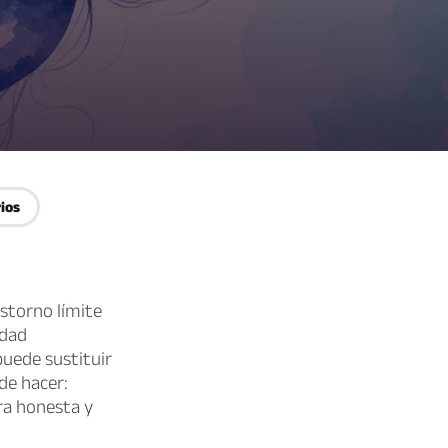
ios
astorno límite
idad
 puede sustituir
de hacer:
ra honesta y