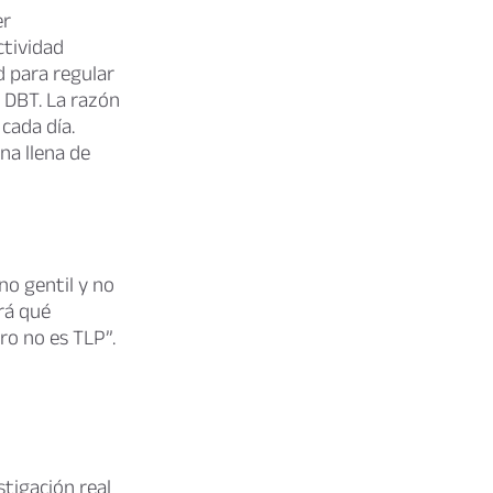
er
ctividad
d para regular
 DBT. La razón
cada día.
na llena de
no gentil y no
irá qué
ro no es TLP”.
stigación real