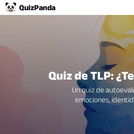
Quiz
Panda
Quiz de TLP: ¿T
Un quiz de autoeval
emociones, identida