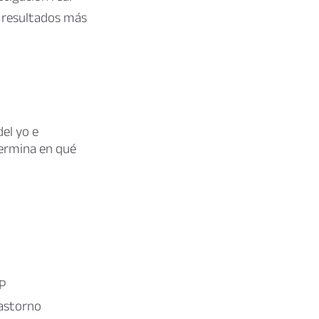
os resultados más
el yo e
termina en qué
LP
rastorno