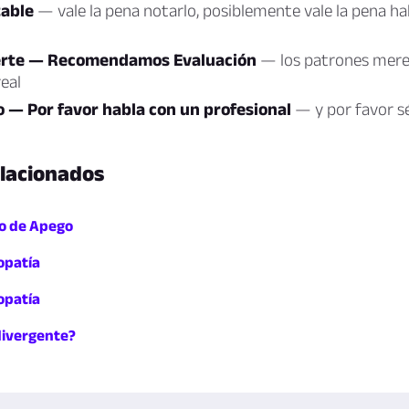
table
— vale la pena notarlo, posiblemente vale la pena ha
erte — Recomendamos Evaluación
— los patrones mere
eal
o — Por favor habla con un profesional
— y por favor s
elacionados
lo de Apego
opatía
opatía
ivergente?