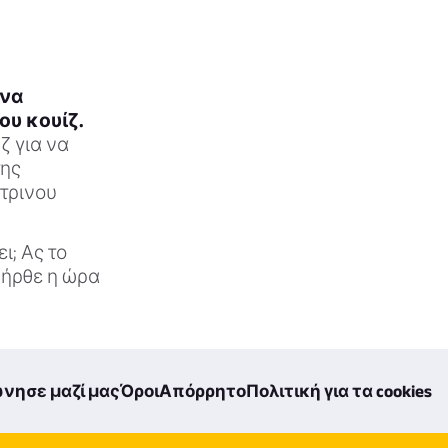
 να
υ κουίζ.
ζ για να
της
τρινου
ι; Ας το
 ήρθε η ώρα
νησε μαζί μας
Όροι
Απόρρητο
Πολιτική για τα cookies