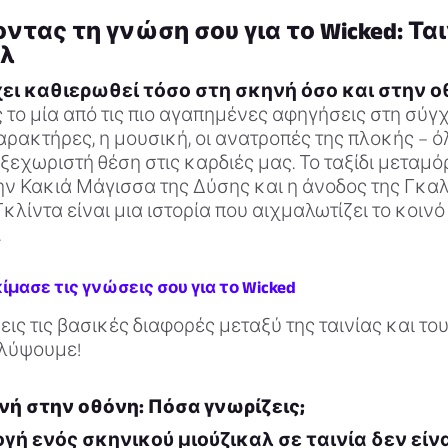
τας τη γνώση σου για το Wicked: Ταιν
αλ
χει καθιερωθεί τόσο στη σκηνή όσο και στην ο
 το μία από τις πιο αγαπημένες αφηγήσεις στη σύγ
χαρακτήρες, η μουσική, οι ανατροπές της πλοκής – 
 ξεχωριστή θέση στις καρδιές μας. Το ταξίδι μεταμ
ν Κακιά Μάγισσα της Δύσης και η άνοδος της Γκαλ
λίντα είναι μια ιστορία που αιχμαλωτίζει το κοινό
.
κίμασε τις γνώσεις σου για το Wicked
ις τις βασικές διαφορές μεταξύ της ταινίας και του
λύψουμε!
νή στην οθόνη: Πόσα γνωρίζεις;
γή ενός σκηνικού μιούζικαλ σε ταινία δεν είν