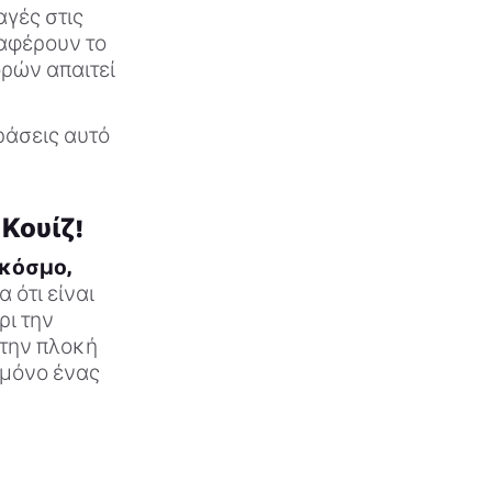
γές στις
ταφέρουν το
ορών απαιτεί
εράσεις αυτό
Κουίζ!
 κόσμο,
 ότι είναι
ρι την
 την πλοκή
 μόνο ένας