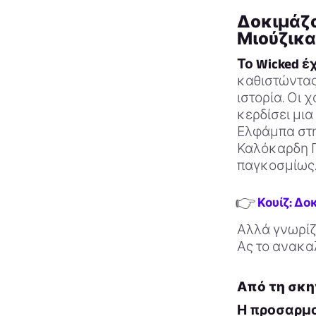
Δοκιμάζον
Μιούζικ
Το Wicked έ
καθιστώντας
ιστορία. Οι 
κερδίσει μια
Ελφάμπα στη
Καλόκαρδη Γκ
παγκοσμίως
👉
Κουίζ: Δο
Αλλά γνωρίζε
Ας το ανακα
Από τη σκη
Η προσαρμο