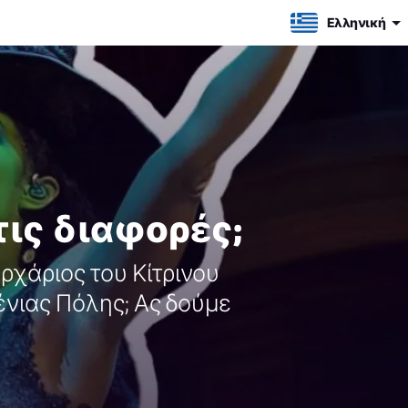
Ελληνική
 τις διαφορές;
Αρχάριος του Κίτρινου
νιας Πόλης; Ας δούμε