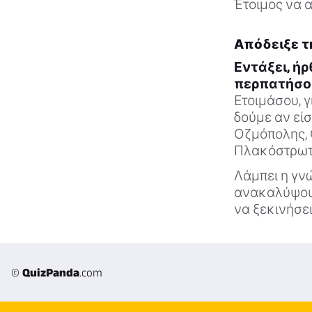
Έτοιμος να α
Απόδειξε τη
Εντάξει, ή
περπατήσου
Ετοιμάσου, γ
δούμε αν εί
Οζμόπολης, 
Πλακόστρωτ
Λάμπει η γν
ανακαλύψουμ
να ξεκινήσει
©
QuizPanda
.com