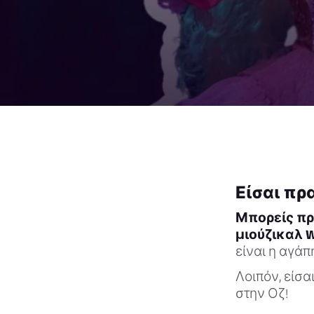
Είσαι πρ
Μπορείς πρ
μιούζικαλ W
είναι η αγάπ
Λοιπόν, είσα
στην Οζ!