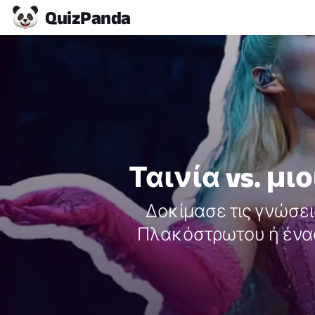
Quiz
Panda
Ταινία vs. μι
Δοκίμασε τις γνώσεις
Πλακόστρωτου ή ένας