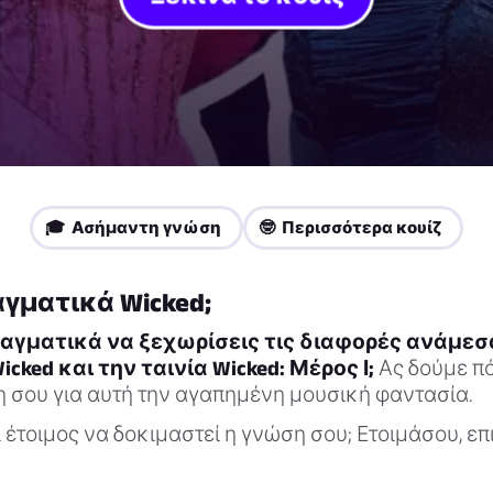
🎓 Ασήμαντη γνώση
🤓 Περισσότερα κουίζ
αγματικά Wicked;
αγματικά να ξεχωρίσεις τις διαφορές ανάμεσ
icked και την ταινία Wicked: Μέρος Ι;
Ας δούμε π
η σου για αυτή την αγαπημένη μουσική φαντασία.
ι έτοιμος να δοκιμαστεί η γνώση σου; Ετοιμάσου, ε