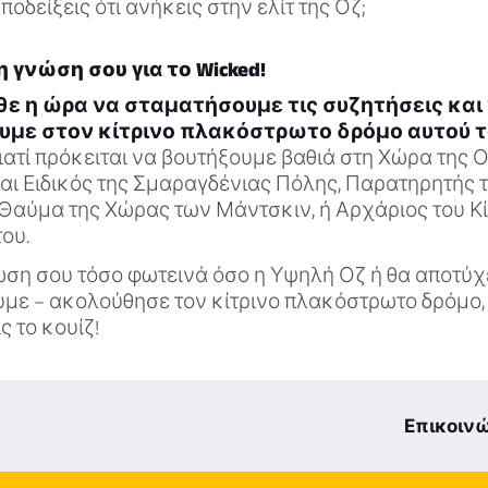
ποδείξεις ότι ανήκεις στην ελίτ της Οζ;
 γνώση σου για το Wicked!
ρθε η ώρα να σταματήσουμε τις συζητήσεις και
με στον κίτρινο πλακόστρωτο δρόμο αυτού το
ιατί πρόκειται να βουτήξουμε βαθιά στη Χώρα της Ο
σαι Ειδικός της Σμαραγδένιας Πόλης, Παρατηρητής 
Θαύμα της Χώρας των Μάντσκιν, ή Αρχάριος του Κί
ου.
ώση σου τόσο φωτεινά όσο η Υψηλή Οζ ή θα αποτύχε
ε – ακολούθησε τον κίτρινο πλακόστρωτο δρόμο,
ς το κουίζ!
Επικοινώ