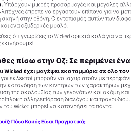
.
Υπάρχουν μικρές προσαρμογές και μεγάλες αλλα
αλλιτέχνες έπρεπε να εργαστούν επίπονα για να με
τη σκηνή στην οθόνη. Ο εντοπισμός αυτών των διαφ
 και ένα οξυδερκές μυαλό.
εύεις ότι γνωρίζεις το Wicked αρκετά καλά για να π
 ξεκινήσουμε!
θες πίσω στην Οζ: Σε περιμένει ένα 
υ Wicked έχει μαγέψει εκατομμύρια σε όλο τον
γοι εκλεκτοί μπορούν να ισχυριστούν με περηφάνια
ό την κατανόηση των κινήτρων των χαρακτήρων μέχ
ση της ακολουθίας των γεγονότων και ακόμη και
ερίπλοκη αλληλεπίδραση διαλόγου και τραγουδιού,
 του Wicked μπορεί να κατανοήσει τα πάντα.
ουίζ: Πόσο Κακός Είσαι Πραγματικά;