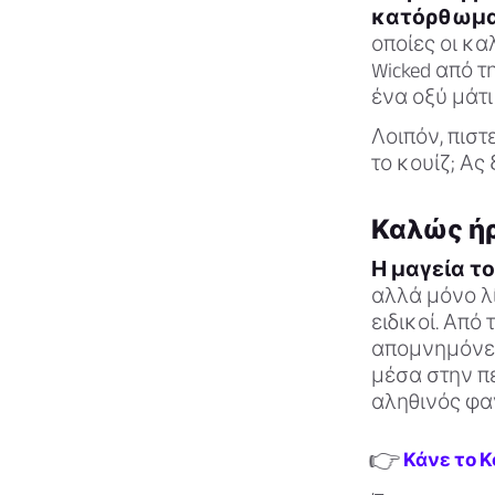
κατόρθωμα
οποίες οι κ
Wicked από 
ένα οξύ μάτι
Λοιπόν, πιστ
το κουίζ; Ας
Καλώς ήρ
Η μαγεία το
αλλά μόνο λί
ειδικοί. Απ
απομνημόνευ
μέσα στην π
αληθινός φαν
👉
Κάνε το Κ