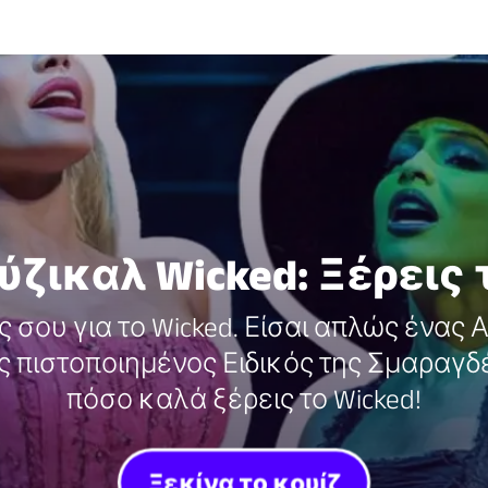
ούζικαλ Wicked: Ξέρεις
 σου για το Wicked. Είσαι απλώς ένας 
 πιστοποιημένος Ειδικός της Σμαραγδέ
πόσο καλά ξέρεις το Wicked!
Ξεκίνα το κουίζ