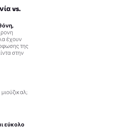
ία vs.
θόνη,
χρονη
όλα έχουν
όρφωσης της
ίντα στην
 μιούζικαλ;
αι εύκολο