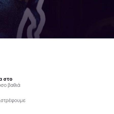
α στο
όσο βαθιά
πιστρέφουμε