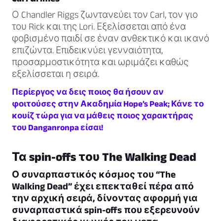
Ο Chandler Riggs ζωντανεύει τον Carl, τον γιο
του Rick και της Lori. Εξελίσσεται από ένα
φοβισμένο παιδί σε έναν ανθεκτικό και ικανό
επιζώντα. Επιδεικνύει γενναιότητα,
προσαρμοστικότητα και ωριμάζει καθώς
εξελίσσεται η σειρά.
Περίεργος να δεις ποιος θα ήσουν αν
φοιτούσες στην Ακαδημία Hope’s Peak; Κάνε το
κουίζ τώρα για να μάθεις ποιος χαρακτήρας
του Danganronpa είσαι!
Τα spin-offs του The Walking Dead
Ο συναρπαστικός κόσμος του “The
Walking Dead” έχει επεκταθεί πέρα από
την αρχική σειρά, δίνοντας αφορμή για
συναρπαστικά spin-offs που εξερευνούν