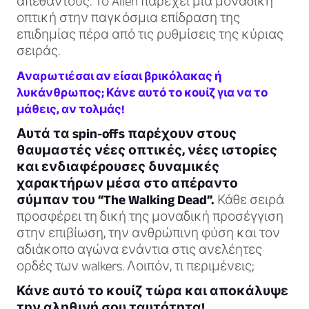
απέθαντους. Το Alien παρέχει μια μοναδική
οπτική στην παγκόσμια επίδραση της
επιδημίας πέρα από τις ρυθμίσεις της κύριας
σειράς.
Αναρωτιέσαι αν είσαι βρικόλακας ή
λυκάνθρωπος; Κάνε αυτό το κουίζ για να το
μάθεις, αν τολμάς!
Αυτά τα spin-offs παρέχουν στους
θαυμαστές νέες οπτικές, νέες ιστορίες
και ενδιαφέρουσες δυναμικές
χαρακτήρων μέσα στο απέραντο
σύμπαν του “The Walking Dead”.
Κάθε σειρά
προσφέρει τη δική της μοναδική προσέγγιση
στην επιβίωση, την ανθρώπινη φύση και τον
αδιάκοπο αγώνα ενάντια στις ανελέητες
ορδές των walkers. Λοιπόν, τι περιμένεις;
Κάνε αυτό το κουίζ τώρα και αποκάλυψε
την αληθινή σου ταυτότητα!