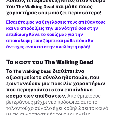
Λοιπόν, τι περιμένεις; Μπες στον κόσμο
του The Walking Dead και μάθε ποιος
χαρακτήρας σου μοιάζει περισσότερο!
Είσαι έτοιμος να ξεγελάσεις τους απέθαντους
και να αποδείξεις την ικανότητά σου στην
επιβίωση; Κάνε το κουίζ μας για την
αποκάλυψη των ζόμπι και μάθε πόσο θα
άντεχες ενάντια στην ανελέητη ορδή!
Το καστ του The Walking Dead
Το The Walking Dead διαθέτει ένα
αξιοσημείωτο σύνολο ηθοποιών, που
ζωντανεύουν μια ποικιλία χαρακτήρων
που περιηγούνται στον επικίνδυνο
κόσμο των απέθαντων.
Από έμπειρους
βετεράνους μέχρι νέα πρόσωπα, αυτό το
ταλαντούχο σύνολο έχει καθηλώσει το κοινό
με τις συναρπαστικές τους ερμηνείες.