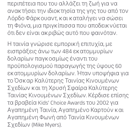
περιπέτεια που του αλλάζει τη ζωή για να
ανακτήσει την ιδιοκτησία της γης του από τον
Λόρδο Φάρκουαντ, και καταλήγει να σώσει
τη Φιόνα, μια πριγκίπισσα που αποδεικνύεται
ότι δεν είναι ακριβώς αυτό που φαινόταν.
Η ταινία γνώρισε εμπορική επιτυχία, με
εισπράξεις άνω των 484 εκατομμυρίων
δολαρίων παγκοσμίως έναντι του
προϋπολογισμού παραγωγής της ύψους 60
εκατομμυρίων δολαρίων. Ήταν υποψήφια για
το Όσκαρ Καλύτερης Ταινίας Κινουμένων
Σχεδίων και τη Χρυσή Σφαίρα Καλύτερης
Ταινίας Κινουμένων Σχεδίων. Κέρδισε επίσης
τα βραβεία Kids’ Choice Awards του 2002 για
Αγαπημένη Ταινία, Αγαπημένο Καρτούν και
Αγαπημένη Φωνή από Ταινία Κινουμένων
Σχεδίων (Mike Myers).