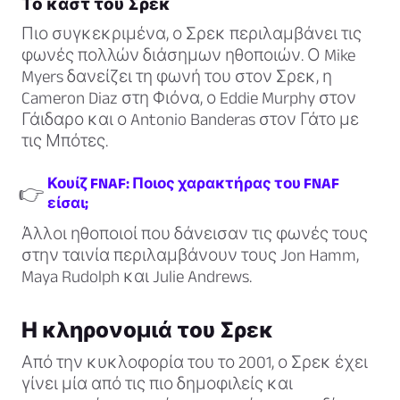
Το καστ του Σρεκ
Πιο συγκεκριμένα, ο Σρεκ περιλαμβάνει τις
φωνές πολλών διάσημων ηθοποιών. Ο Mike
Myers δανείζει τη φωνή του στον Σρεκ, η
Cameron Diaz στη Φιόνα, ο Eddie Murphy στον
Γάιδαρο και ο Antonio Banderas στον Γάτο με
τις Μπότες.
Κουίζ FNAF: Ποιος χαρακτήρας του FNAF
👉
είσαι;
Άλλοι ηθοποιοί που δάνεισαν τις φωνές τους
στην ταινία περιλαμβάνουν τους Jon Hamm,
Maya Rudolph και Julie Andrews.
Η κληρονομιά του Σρεκ
Από την κυκλοφορία του το 2001, ο Σρεκ έχει
γίνει μία από τις πιο δημοφιλείς και