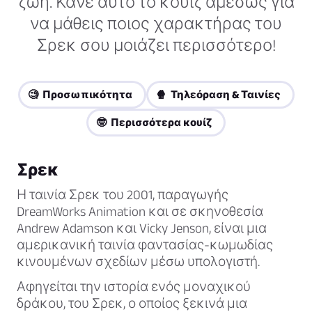
ζωή. Κάνε αυτό το κουίζ αμέσως για
να μάθεις ποιος χαρακτήρας του
Σρεκ σου μοιάζει περισσότερο!
🧐 Προσωπικότητα
🍿 Τηλεόραση & Ταινίες
🤓 Περισσότερα κουίζ
Σρεκ
Η ταινία Σρεκ του 2001, παραγωγής
DreamWorks Animation και σε σκηνοθεσία
Andrew Adamson και Vicky Jenson, είναι μια
αμερικανική ταινία φαντασίας-κωμωδίας
κινουμένων σχεδίων μέσω υπολογιστή.
Αφηγείται την ιστορία ενός μοναχικού
δράκου, του Σρεκ, ο οποίος ξεκινά μια