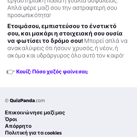
εργαστηριακή ποδιά ή γυαλιά ασφαλείας.
Απλά φέρε μαζί σου την αστραφτερή σου
προσωπικότητα!
Ετοιμάσου, εμπιστεύσου το ένστικτό
σου, και μακάρι η στοιχειακή σου ουσία
να φωτίσει το δρόμο σου!
Μπορεί απλά να
ανακαλύψεις ότι ήσουν χρυσός, ή νέον, ή
ακόμα και υδράργυρος όλο αυτό τον καιρό!
👉
Κουίζ: Πόσο χαζός φαίνεσαι;
©
QuizPanda
.com
Επικοινώνησε μαζί μας
Όροι
Απόρρητο
Πολιτική για τα cookies