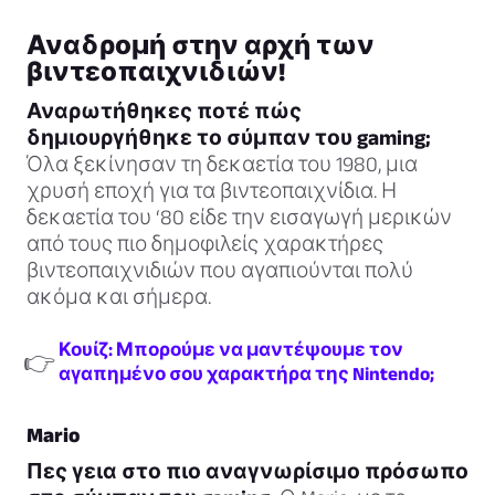
Αναδρομή στην αρχή των
βιντεοπαιχνιδιών!
Αναρωτήθηκες ποτέ πώς
δημιουργήθηκε το σύμπαν του gaming;
Όλα ξεκίνησαν τη δεκαετία του 1980, μια
χρυσή εποχή για τα βιντεοπαιχνίδια. Η
δεκαετία του ‘80 είδε την εισαγωγή μερικών
από τους πιο δημοφιλείς χαρακτήρες
βιντεοπαιχνιδιών που αγαπιούνται πολύ
ακόμα και σήμερα.
Κουίζ: Μπορούμε να μαντέψουμε τον
👉
αγαπημένο σου χαρακτήρα της Nintendo;
Mario
Πες γεια στο πιο αναγνωρίσιμο πρόσωπο