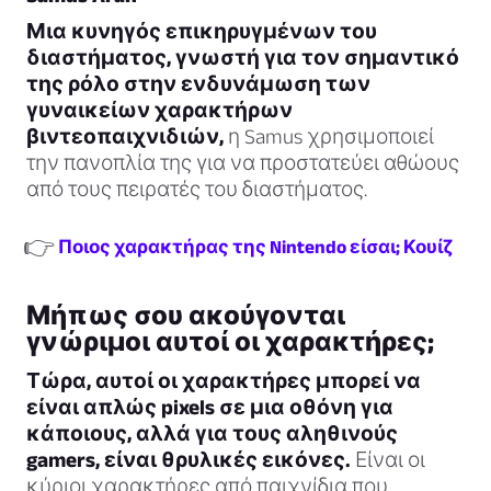
Μια κυνηγός επικηρυγμένων του
διαστήματος, γνωστή για τον σημαντικό
της ρόλο στην ενδυνάμωση των
γυναικείων χαρακτήρων
βιντεοπαιχνιδιών,
η Samus χρησιμοποιεί
την πανοπλία της για να προστατεύει αθώους
από τους πειρατές του διαστήματος.
👉
Ποιος χαρακτήρας της Nintendo είσαι; Κουίζ
Μήπως σου ακούγονται
γνώριμοι αυτοί οι χαρακτήρες;
Τώρα, αυτοί οι χαρακτήρες μπορεί να
είναι απλώς pixels σε μια οθόνη για
κάποιους, αλλά για τους αληθινούς
gamers, είναι θρυλικές εικόνες.
Είναι οι
κύριοι χαρακτήρες από παιχνίδια που