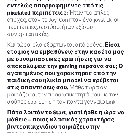
εντελώς απορροφημένος από τις
pixelated περιπέτειες;
Ήταν πιο απλές
εποχές, όταν το Joy-Con ήταν ένα joystick· οι
περιπέτειες, ωστόσο, ήταν εξίσου
συναρπαστικές.
Και τώρα, όλα εξαρτώνται από εσένα.
Είσαι
έτοιμος να εμβαθύνεις στην κασέτα μας
με συναρπαστικές ερωτήσεις για να
αποκαλύψεις την gaming περσόνα σου; Ο
αγαπημένος σου χαρακτήρας από την
παιδική σου ηλικία μπορεί να κρύβεται
στις απαντήσεις σου.
Μάθε τώρα αν
μοιράζεσαι την προσωπικότητά σου με τον
σούπερ cool Sonic ή τον πάντα γενναίο Link.
Πάτα λοιπόν το Start, γιατί ήρθε η ώρα να
μάθεις – ποιος κλασικός χαρακτήρας
βιντεοπαιχνιδιού ταιριάζει στην