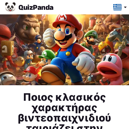
Quiz
Panda
Ποιος κλασικός
χαρακτήρας
βιντεοπαιχνιδιού
ταιριάζει στην