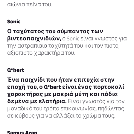
αιώνια πείνα του.
Sonic
Ο ταχύτατος του σύμπαντος των
βιντεοπαιχνιδιών,
ο Sonic είναι γνωστός για
την αστραπιαία ταχύτητά του και τον πιστό,
αξιόπιστο χαρακτήρα του.
Q*bert
Ένα παιχνίδι που ήταν επιτυχία στην
εποχή του, ο Q*bert είναι ένας πορτοκαλί
χαρακτήρας με μακριά μύτη και πόδια
δεμένα με ελατήρια.
Είναι γνωστός για τον
μοναδικό του τρόπο επικοινωνίας, πηδώντας
σε κύβους για να αλλάξει το χρώμα τους.
Samus Aran