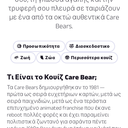
τρυφερή σου πλευρά σε ταιριάζουν
με ένα από τα οκτώ αυθεντικά Care
Bears.
🧐 Προσωπικότητα
🤣 Διασκεδαστικο
🌱 Ζωή
🐈 Ζώα
🤓 Περισσότερα κουίζ
Τι Είναι το Κουίζ Care Bear;
Τα Care Bears δημιουργήθηκαν το 1981 —
πρώτα ως σειρά ευχετήριων καρτών, μετά ως
σειρά παιχνιδιών, μετά ως ένα τεράστια
επιτυχημένο animated franchise που έκανε
reboot πολλές φορές και έχει παραμείνει
πολιτιστικά ζωντανό για σαράντα πέντε