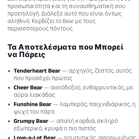
προσωπικότητα και τη συναισθηματική σου
προεπιλογή. Διάλεξε αυτό που είναι όντως
αληθινό. Κερδίζει το Bear με τους
περισσότερους πόντους.
Τα Αποτελέσματα που Μπορεί
να Πάρεις
Tenderheart Bear
— αρχηγός, ζεστός, αυτός
που προσέχει πρώτος
Cheer Bear
— αισιόδοξος, ενθαρρυντικός, με
αύρα λιακάδας
Funshine Bear
— λαμπερός, παιχνιδιάρικος, η
ψυχή του πάρτι
Grumpy Bear
— απαλή καρδιά, σκληρό
εξωτερικό, κρυφά ο πιο πιστός
Love-a-Lot Bear
— ρομαντικός, αφοσιωμένος,