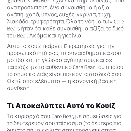
χρόνια. Κάθε Bear έχει ένα "σήμα κοιλιάς" που
αντιπροσωπεύει ένα συναίσθημα ή αξία:
αγάπη, χαρά, ύπνος, ευχές, γκρίνια, τύχη,
λιακάδα, τρυφερότητα. Όλο το νόημα των Care
Bears ήταν ότι κάθε συναίσθημα αξίζει το δικό
του Bear. Ακόμα και η γκρίνια.
Αυτό το κουίζ παίρνει 13 ερωτήσεις για την
προσωπικότητά σου, τα συναισθηματικά σου
μοτίβα και τη γλώσσα αγάπης σου, και σε
ταιριάζει με το αυθεντικό Care Bear του οποίου
το σήμα κοιλιάς είναι πιο κοντά στο δικό σου.
Οκτώ αποτελέσματα — η κανονική βασική
σύνθεση.
Τι Αποκαλύπτει Αυτό το Κουίζ
Το κυρίαρχό σου Care Bear, με σημειώσεις για
το δευτερεύον σου ταίριασμα (το δεύτερο πιο
δυνατό σήμα κοιλιάς στην προσωπικότητά