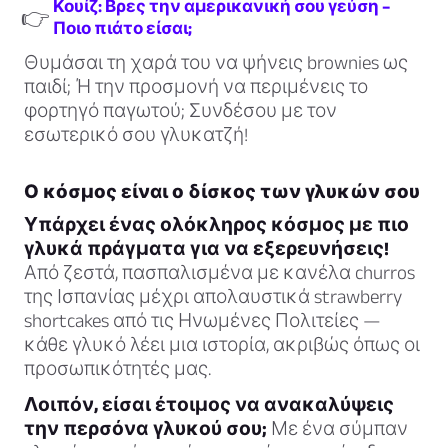
Κουίζ: Βρες την αμερικανική σου γεύση –
👉
Ποιο πιάτο είσαι;
Θυμάσαι τη χαρά του να ψήνεις brownies ως
παιδί; Ή την προσμονή να περιμένεις το
φορτηγό παγωτού; Συνδέσου με τον
εσωτερικό σου γλυκατζή!
Ο κόσμος είναι ο δίσκος των γλυκών σου
Υπάρχει ένας ολόκληρος κόσμος με πιο
γλυκά πράγματα για να εξερευνήσεις!
Από ζεστά, πασπαλισμένα με κανέλα churros
της Ισπανίας μέχρι απολαυστικά strawberry
shortcakes από τις Ηνωμένες Πολιτείες —
κάθε γλυκό λέει μια ιστορία, ακριβώς όπως οι
προσωπικότητές μας.
Λοιπόν, είσαι έτοιμος να ανακαλύψεις
την περσόνα γλυκού σου;
Με ένα σύμπαν