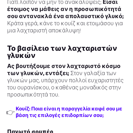
Γιατί λοιπόν να μην το ανακαλύψεις;
Είσαι
έτοιμος να μάθεις αν η προσωπικότητά
σου αντανακλά ένα απολαυστικό γλυκό;
Κράτα γερά, κάνε το κουίζ και ετοιμάσου για
μια λαχταριστή αποκάλυψη!
Το βασίλειο των λαχταριστών
γλυκών
Ας βουτήξουμε στον λαχταριστό κόσμο
των γλυκών, εντάξει;
Στον γαλαξία των
γλυκών μας, υπάρχουν πολλοί ευχαριστητές
του ουρανίσκου, ο καθένας μοναδικός στην
προσωπικότητά του.
Κουίζ: Ποια είναι η παραγγελία καφέ σου με
👉
βάση τις επιλογές επιδορπίων σου;
Παγωτό σουπέρ