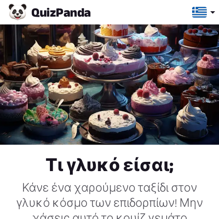
Quiz
Panda
Τι γλυκό είσαι;
Κάνε ένα χαρούμενο ταξίδι στον
γλυκό κόσμο των επιδορπίων! Μην
χάσεις αυτό το κουίζ γεμάτο