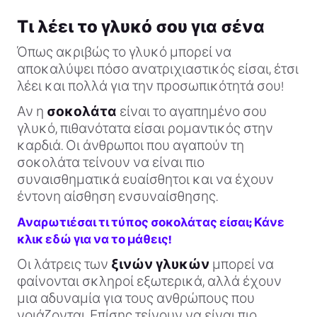
Τι λέει το γλυκό σου για σένα
Όπως ακριβώς το γλυκό μπορεί να
αποκαλύψει πόσο ανατριχιαστικός είσαι, έτσι
λέει και πολλά για την προσωπικότητά σου!
Αν η
σοκολάτα
είναι το αγαπημένο σου
γλυκό, πιθανότατα είσαι ρομαντικός στην
καρδιά. Οι άνθρωποι που αγαπούν τη
σοκολάτα τείνουν να είναι πιο
συναισθηματικά ευαίσθητοι και να έχουν
έντονη αίσθηση ενσυναίσθησης.
Αναρωτιέσαι τι τύπος σοκολάτας είσαι; Κάνε
κλικ εδώ για να το μάθεις!
Οι λάτρεις των
ξινών γλυκών
μπορεί να
φαίνονται σκληροί εξωτερικά, αλλά έχουν
μια αδυναμία για τους ανθρώπους που
νοιάζονται. Επίσης τείνουν να είναι πιο