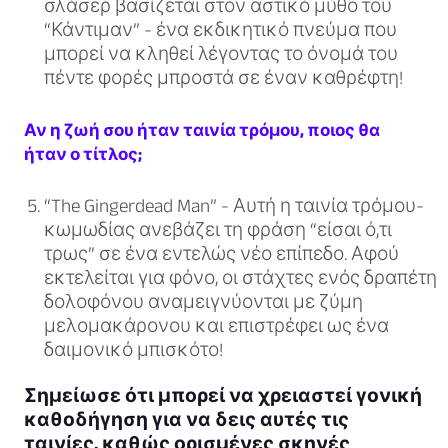
σλάσερ βασίζεται στον αστικό μύθο του
“Κάντιμαν” - ένα εκδικητικό πνεύμα που
μπορεί να κληθεί λέγοντας το όνομά του
πέντε φορές μπροστά σε έναν καθρέφτη!
Αν η ζωή σου ήταν ταινία τρόμου, ποιος θα
ήταν ο τίτλος;
“The Gingerdead Man”
- Αυτή η ταινία τρόμου-
κωμωδίας ανεβάζει τη φράση “είσαι ό,τι
τρως” σε ένα εντελώς νέο επίπεδο. Αφού
εκτελείται για φόνο, οι στάχτες ενός δραπέτη
δολοφόνου αναμειγνύονται με ζύμη
μελομακάρονου και επιστρέφει ως ένα
δαιμονικό μπισκότο!
Σημείωσε ότι μπορεί να χρειαστεί γονική
καθοδήγηση για να δεις αυτές τις
ταινίες, καθώς ορισμένες σκηνές