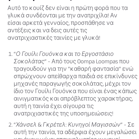
Αυτό το κουίζ δεν είναι η πρώτη φορά που τα
γλυκά συνδέονται με την ανατριχίλα! Αν
είσαι αρκετά γενναίος, προσπάθησε να
αντέξεις και να δεις αυτές τις
ανατριχιαστικές ταινίες με γλυκά!
“Ο Γουίλι Γουόνκα και το Εργοστάσιο
Σοκολάτας”
- Από τους Oompa Loompas που
τραγουδούν για την “καθαρή φαντασία” ενώ
σπρώχνουν απείθαρχα παιδιά σε επικίνδυνες
μηχανές παραγωγής σοκολάτας, μέχρι τον
ίδιο τον Γουίλι Γουόνκα που είναι ένας κάπως
αινιγματικός και απρόβλεπτος χαρακτήρας,
αυτή η ταινία έχει σίγουρα τις
ανατριχιαστικές της υποσημειώσεις!
“Χάνσελ & Γκρέτελ: Κυνηγοί Μαγισσών”
- Σε
αυτή την ταινία, τα αδέρφια έχουν μεγαλώσει