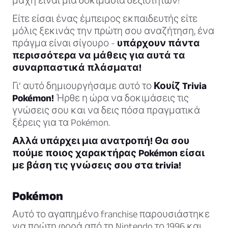
μάχη είναι μια δοκιμασία δεξιοτήτων!
Είτε είσαι ένας έμπειρος εκπαιδευτής είτε
μόλις ξεκινάς την πρώτη σου αναζήτηση, ένα
πράγμα είναι σίγουρο -
υπάρχουν πάντα
περισσότερα να μάθεις για αυτά τα
συναρπαστικά πλάσματα!
Γι’ αυτό δημιουργήσαμε αυτό το
Κουίζ Trivia
Pokémon!
Ήρθε η ώρα να δοκιμάσεις τις
γνώσεις σου και να δεις πόσα πραγματικά
ξέρεις για τα Pokémon.
Αλλά υπάρχει μια ανατροπή! Θα σου
πούμε ποιος χαρακτήρας Pokémon είσαι
με βάση τις γνώσεις σου στα trivia!
Pokémon
Αυτό το αγαπημένο franchise παρουσιάστηκε
για πρώτη φορά από τη Nintendo το 1996 και