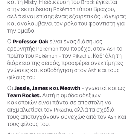
και τη Misty. Η ειδίκευση του Brock έγκειται
στην εκπαίδευση Pokémon τύπου Βράχου,
αλλά είναι επίσης ένας εξαιρετικός μάγειρας
και αναλαμβάνει τον ρόλο του φροντιστή για
την ομάδα.
Ο
Professor Oak
είναι ένας διάσημος
ερευνητής Pokémon που παρέχει στον Ash το
πρώτο του Pokémon - τον Pikachu. Καθ’ όλη τη
διάρκεια της σειράς, προσφέρει ανεκτίμητες
γνώσεις και καθοδήγηση στον Ash και τους
φίλους του.
Οι
Jessie, James και Meowth
- γνωστοί και ως
Team Rocket.
Αυτή η ομάδα αδέξιων
κακοποιών είναι πάντα σε αποστολή να
αιχμαλωτίσει τον Pikachu, αλλά τα σχέδιά
τους αποτυγχάνουν συνεχώς από τον Ash και
τους φίλους του.