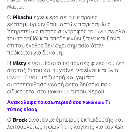
Master.
Ο
Pikachu
έχει κερδίσει τις καρδιές
εκατομμυρίων θαυμαστών παγκοσμίως.
Υπηρετεί ως πιστός σύντροφος του Ash σε όλο
του το ταξίδι και αποδεικνύει ξανά και ξανά
ότι το μέγεθος δεν έχει σημασία όταν
πρόκειται για δύναμη.
Η
Misty
είναι μία από τις πρώτες φίλες του Ash
στο ταξίδι του και τυχαίνει να είναι και Gym
Leader. Είναι μια ζωηρή και γεμάτη
αυτοπεποίθηση νεαρή εκπαιδεύτρια που
ειδικεύεται στα Pokémon τύπου Νερού.
Ανακάλυψε το εσωτερικό σου Pokémon: Τι
τύπος είσαι;
Ο
Brock
είναι ένας έμπειρος εκπαιδευτής και
λειτουργεί ως η φωνή της λογικής για τον Ash