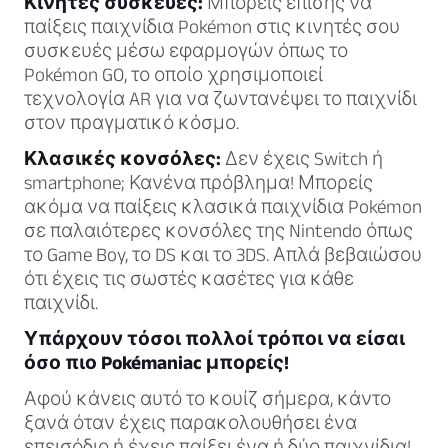
Κινητές συσκευές:
Μπορείς επίσης να
παίξεις παιχνίδια Pokémon στις κινητές σου
συσκευές μέσω εφαρμογών όπως το
Pokémon GO, το οποίο χρησιμοποιεί
τεχνολογία AR για να ζωντανέψει το παιχνίδι
στον πραγματικό κόσμο.
Κλασικές κονσόλες:
Δεν έχεις Switch ή
smartphone; Κανένα πρόβλημα! Μπορείς
ακόμα να παίξεις κλασικά παιχνίδια Pokémon
σε παλαιότερες κονσόλες της Nintendo όπως
το Game Boy, το DS και το 3DS. Απλά βεβαιώσου
ότι έχεις τις σωστές κασέτες για κάθε
παιχνίδι.
Υπάρχουν τόσοι πολλοί τρόποι να είσαι
όσο πιο Pokémaniac μπορείς!
Αφού κάνεις αυτό το κουίζ σήμερα, κάντο
ξανά όταν έχεις παρακολουθήσει ένα
επεισόδιο ή έχεις παίξει ένα ή δύο παιχνίδια!