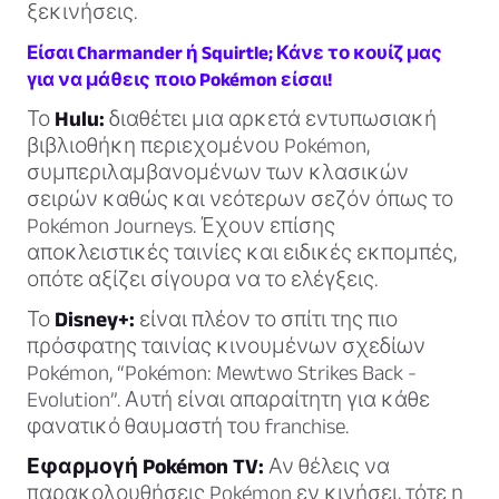
ξεκινήσεις.
Είσαι Charmander ή Squirtle; Κάνε το κουίζ μας
για να μάθεις ποιο Pokémon είσαι!
Το
Hulu:
διαθέτει μια αρκετά εντυπωσιακή
βιβλιοθήκη περιεχομένου Pokémon,
συμπεριλαμβανομένων των κλασικών
σειρών καθώς και νεότερων σεζόν όπως το
Pokémon Journeys. Έχουν επίσης
αποκλειστικές ταινίες και ειδικές εκπομπές,
οπότε αξίζει σίγουρα να το ελέγξεις.
Το
Disney+:
είναι πλέον το σπίτι της πιο
πρόσφατης ταινίας κινουμένων σχεδίων
Pokémon, “Pokémon: Mewtwo Strikes Back -
Evolution”. Αυτή είναι απαραίτητη για κάθε
φανατικό θαυμαστή του franchise.
Εφαρμογή Pokémon TV:
Αν θέλεις να
παρακολουθήσεις Pokémon εν κινήσει, τότε η