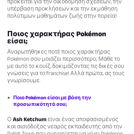
πρόκειται για την οικοδόμηση σχέσεων, την
υπέρβαση προκλήσεων και την εκμάθηση
πολύτιμων μαθημάτων ζωής στην πορεία!
Ποιος χαρακτήρας Pokémon
είσαι;
Αναρωτήθηκες ποτέ ποιος χαρακτήρας
Pokémon σου μοιάζει περισσότερο; Μάθε το
με αυτό το κουίζ, δοκιμάζοντας τις δικές σου
γνώσεις για το franchise! Αλλά πρώτα, ας τους
γνωρίσουμε.
Ποιο Pokémon είσαι με βάση την
προσωπικότητά σου;
Ο
Ash Ketchum
είναι ένας αποφασισμένος
και αισιόδοξος νεαρός εκπαιδευτής από την
Pallet Town που ονειρεύεται να γίνει Pokémon