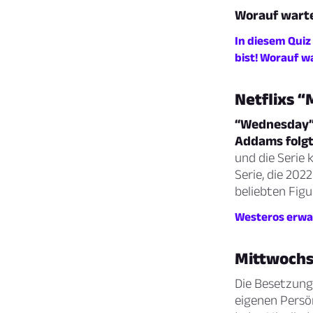
Worauf warte
In diesem Quiz
bist! Worauf w
Netflixs 
“Wednesday” 
Addams folgt
und die Serie 
Serie, die 202
beliebten Fig
Westeros erwar
Mittwoch
Die Besetzung 
eigenen Persö