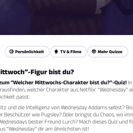
🧐 Persönlichkeit
🍿 TV & Filme
🤓 Mehr Quizze
ittwoch”-Figur bist du?
um “Welcher Mittwochs-Charakter bist du?"-Quiz!
In
rausfinden, welcher Charakter aus Netflix’ “Wednesday” 
ichkeit passt.
itz und die Intelligenz von Wednesday Addams selbst? Bis
ger Beschützer wie Pugsley? Oder bringst du Chaos, wo im
 Wednesdays bester Freund Lurch? Mach dieses Quiz und fi
us “Wednesday” dir am ähnlichsten ist!