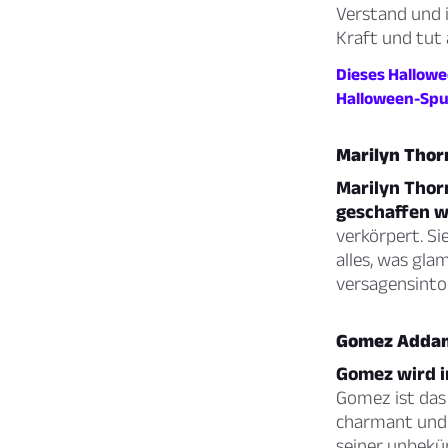
Verstand und i
Kraft und tut 
Dieses Hallowe
Halloween-Spu
Marilyn Thorn
Marilyn Thorn
geschaffen w
verkörpert. Si
alles, was gla
versagensintol
Gomez Adda
Gomez wird i
Gomez ist das
charmant und 
seiner unbekü