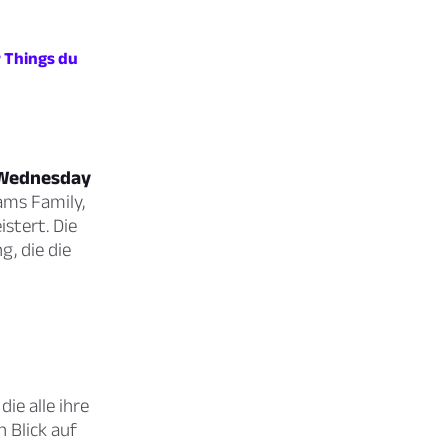
r Things du
n Wednesday
ams Family,
istert. Die
g, die die
ie alle ihre
 Blick auf