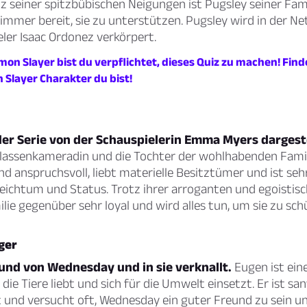
tz seiner spitzbübischen Neigungen ist Pugsley seiner Fa
 immer bereit, sie zu unterstützen. Pugsley wird in der Net
ler Isaac Ordonez verkörpert.
mon Slayer bist du verpflichtet, dieses Quiz zu machen! Find
Slayer Charakter du bist!
der Serie von der Schauspielerin Emma Myers dargeste
assenkameradin und die Tochter der wohlhabenden Familie
nd anspruchsvoll, liebt materielle Besitztümer und ist seh
ichtum und Status. Trotz ihrer arroganten und egoistisch
ilie gegenüber sehr loyal und wird alles tun, um sie zu sch
ger
eund von Wednesday und in sie verknallt.
Eugen ist ein
 die Tiere liebt und sich für die Umwelt einsetzt. Er ist san
t und versucht oft, Wednesday ein guter Freund zu sein un