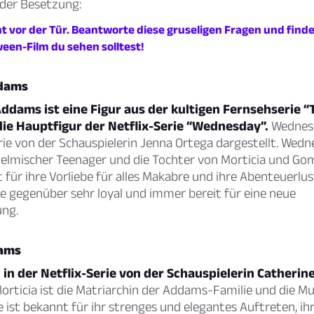
 der Besetzung:
t vor der Tür. Beantworte diese gruseligen Fragen und finde
een-Film du sehen solltest!
dams
dams ist eine Figur aus der kultigen Fernsehserie 
die Hauptfigur der Netflix-Serie “Wednesday”.
Wednesd
rie von der Schauspielerin Jenna Ortega dargestellt. Wedne
helmischer Teenager und die Tochter von Morticia und G
t für ihre Vorliebe für alles Makabre und ihre Abenteuerl
lie gegenüber sehr loyal und immer bereit für eine neue
ung.
dams
 in der Netflix-Serie von der Schauspielerin Catherin
orticia ist die Matriarchin der Addams-Familie und die M
 ist bekannt für ihr strenges und elegantes Auftreten, ih