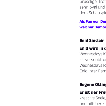
Gruselige. Tro
sehr loyal und
dem Schauspie
Als Fan von De
welcher Demon 
Enid Sinclair
Enid wird in 
Wednesdays Kl
ist versnobt u
Wednesdays Re
Enid ihrer Fam
Eugene Ottin
Er ist der Fr
kreative Seele,
und hilfsberei