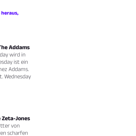
 heraus,
“The Addams
ay wird in
sday ist ein
omez Addams.
ust. Wednesday
e Zeta-Jones
utter von
ren scharfen