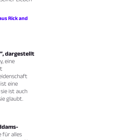
aus Rick and
, dargestellt
, eine
t
Leidenschaft
ist eine
ie ist auch
ie glaubt.
Addams-
 für alles