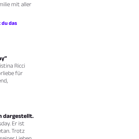
ilie mit aller
t du das
ay”
stina Ricci
rliebe für
end,
 dargestellt.
ay. Er ist
tan. Trotz
seiner Lieben