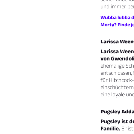
und immer bere
Wubba lubba du
Morty? Finde j
Larissa Wee
Larissa Weems
von Gwendoli
ehemalige Sch
entschlossen, 
für Hitchcock-
einschüchternd
eine loyale un
Pugsley Add
Pugsley ist 
Familie.
Er is