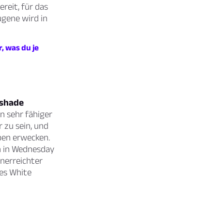
reit, für das
ugene wird in
, was du je
tshade
in sehr fähiger
r zu sein, und
ben erwecken.
ch in Wednesday
unerreichter
nes White