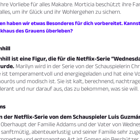
hre Vorliebe für alles Makabre. Morticia beschützt ihre Fam
alles, um ihr Glück und ihr Wohlergehen zu sichern.
en haben wir etwas Besonderes für dich vorbereitet. Kanns
khaus des Grauens überleben?
hill
hill ist eine Figur, die für die Netflix-Serie “Wednesd
urde.
Marilyn wird in der Serie von der Schauspielerin Chri
e ist temperamentvoll und energiegeladen und hat eine Vo
mourös und modisch ist. Sie ist kalt, berechnend, nachtrag
erant und nur darauf aus, das zu bekommen, was sie will.
ms
n der Netflix-Serie von dem Schauspieler Luis Guzmán
 Oberhaupt der Familie Addams und der Vater von Wednesd
sanftmütig, abenteuerlustig und seiner Familie sehr zuge
mmerten und entspannten Art ist Gomez ein Beschützer 