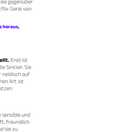
milie gegenüber
flix-Serie von
e heraus,
llt.
Enid ist
 Sinclair. Sie
r neidisch auf
en Art ist
ützen.
e sensible und
ft, freundlich
d sie zu