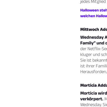
jedes Mitglied
Halloween steh
welchen Hallow
Mittwoch Ad
Wednesday Ad
Family” und 
der Netflix-Se
kluger und sc
Sie ist bekann
ist ihrer Fami
Herausforder
Morticia Ad
Morticia wird
verkörpert.
M
Wednesday. Sie