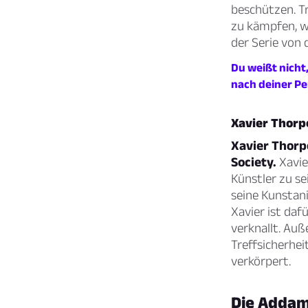
beschützen. Tr
zu kämpfen, wo
der Serie von
Du weißt nicht,
nach deiner Pe
Xavier Thorp
Xavier Thorp
Society.
Xavier
Künstler zu se
seine Kunstan
Xavier ist daf
verknallt. Auß
Treffsicherhei
verkörpert.
Die Addam