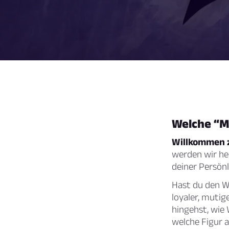
Welche “M
Willkommen z
werden wir he
deiner Persönl
Hast du den W
loyaler, muti
hingehst, wie
welche Figur a