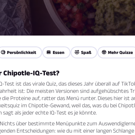
🧐 Persönlichkeit
🍔 Essen
🤣 Spaß
🤓 Mehr Quizze
r Chipotle-IQ-Test?
Q-Test ist das virale Quiz, das dieses Jahr überall auf TikT
ahrheit ist: Die meisten Versionen sind aufgehübschtes T
te die Proteine auf, ratter das Menü runter. Dieses hier ist a
keitsquiz im Chipotle-Gewand, weil das, was du bei Chipotle
 sagt als jeder echte IQ-Test es je könnte.
 Nichts über bestimmte Menüpunkte zum Auswendiglerne
sagenden Entscheidungen: wie du mit einer langen Schlang