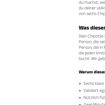
du machst, wen
du deiner übl
von sechs Chi
Was dieses
Dein Chipotle-
Person, die sei
Person, die in
die jeden limi
bucht. Wir ge
Warum diese
Sechs klare
Validiert e
Nützlich fü
Zwei Minut