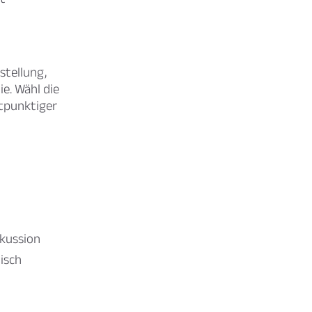
stellung,
e. Wähl die
stpunktiger
skussion
tisch