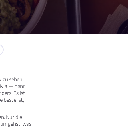
ok zu sehen
rivia — nenn
nders. Es ist
 bestellst,
n. Nur die
e umgehst, was