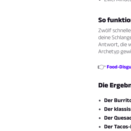
So funktio
Zwölf schnell
deine Schlange
Antwort, die w
Archetyp gewi
👉
Food-Disgus
Die Ergeb
Der Burrit
Der klassi
Der Quesad
Der Tacos