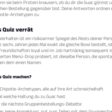
n sie beim Protein knausern, ob du dir die Guac gönnst u
ichen Bestellung gegenüber bist. Deine Antworten ordnen 
potle-Archetypen zu.
 Quiz verrät
Verhalten ist ein risikoarmer Spiegel des Rests deiner Pers
t sechs Jahren jedes Mal exakt die gleiche Bowl bestellt, is
 Freundschaften loyal und im Job hartnäckig konsequent is
tierten Menü-Drop probiert, ist dieselbe Person, die sponta
ben dem einen Namen.
s Quiz machen?
 Chipotle-Archetypen, alle auf ihre Art schmeichelhaft
gal welche Haltung du zu Guac hast
r die nächste Gruppenbestellungs-Debatte
en, keine Anmeldung, gut zum Teilen mit dem Gruppencha