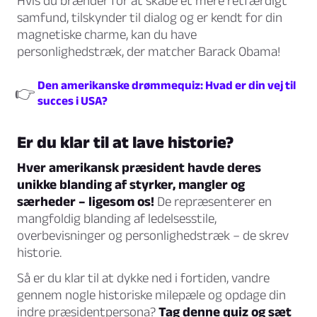
Hvis du brænder for at skabe et mere retfærdigt
samfund, tilskynder til dialog og er kendt for din
magnetiske charme, kan du have
personlighedstræk, der matcher Barack Obama!
Den amerikanske drømmequiz: Hvad er din vej til
👉
succes i USA?
Er du klar til at lave historie?
Hver amerikansk præsident havde deres
unikke blanding af styrker, mangler og
særheder – ligesom os!
De repræsenterer en
mangfoldig blanding af ledelsesstile,
overbevisninger og personlighedstræk – de skrev
historie.
Så er du klar til at dykke ned i fortiden, vandre
gennem nogle historiske milepæle og opdage din
indre præsidentpersona?
Tag denne quiz og sæt