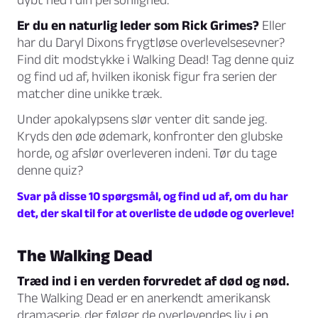
Er du en naturlig leder som Rick Grimes?
Eller
har du Daryl Dixons frygtløse overlevelsesevner?
Find dit modstykke i Walking Dead! Tag denne quiz
og find ud af, hvilken ikonisk figur fra serien der
matcher dine unikke træk.
Under apokalypsens slør venter dit sande jeg.
Kryds den øde ødemark, konfronter den glubske
horde, og afslør overleveren indeni. Tør du tage
denne quiz?
Svar på disse 10 spørgsmål, og find ud af, om du har
det, der skal til for at overliste de udøde og overleve!
The Walking Dead
Træd ind i en verden forvredet af død og nød.
The Walking Dead er en anerkendt amerikansk
dramaserie, der følger de overlevendes liv i en