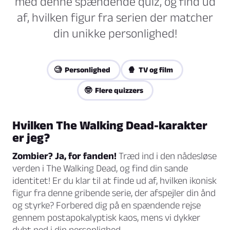
med denne spændende quiz, og find ud
af, hvilken figur fra serien der matcher
din unikke personlighed!
🧐 Personlighed
🍿 TV og film
🤓 Flere quizzers
Hvilken The Walking Dead-karakter
er jeg?
Zombier? Ja, for fanden!
Træd ind i den nådesløse
verden i The Walking Dead, og find din sande
identitet! Er du klar til at finde ud af, hvilken ikonisk
figur fra denne gribende serie, der afspejler din ånd
og styrke? Forbered dig på en spændende rejse
gennem postapokalyptisk kaos, mens vi dykker
dybt ned i din personlighed.