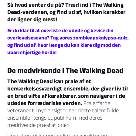
Så hvad venter du på? Træd ind i The Walking
Dead-verdenen, og find ud af, hvilken karakter
der ligner dig mest!
Er du klar til at overliste de udøde og bevise din
overlevelsesevne? Tag vores zombieapokalypse-quiz,
og find ud af, hvor længe du kan klare dig mod den
ubarmhjertige horde!
De medvirkende i The Walking Dead
The Walking Dead kan prale af et
bemærkelsesværdigt ensemble, der giver liv til
en bred vifte af karakterer, som navigerer i de
udødes forræderiske verden.
Fra erfarne
veteraner til nye ansigter har dette talentfulde
ensemble fængslet publikum med deres
medrivende præstationer…
Hver skuespiller puster liv i sin karakter og