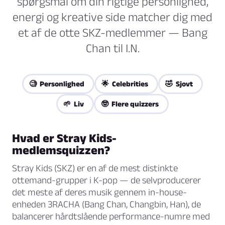
spørgsmål om din rigtige personlighed,
energi og kreative side matcher dig med
et af de otte SKZ-medlemmer — Bang
Chan til I.N.
🧐 Personlighed
🌟 Celebrities
🤣 Sjovt
🌱 Liv
🤓 Flere quizzers
Hvad er Stray Kids-
medlemsquizzen?
Stray Kids (SKZ) er en af de mest distinkte
ottemand-grupper i K-pop — de selvproducerer
det meste af deres musik gennem in-house-
enheden 3RACHA (Bang Chan, Changbin, Han), de
balancerer hårdtslående performance-numre med