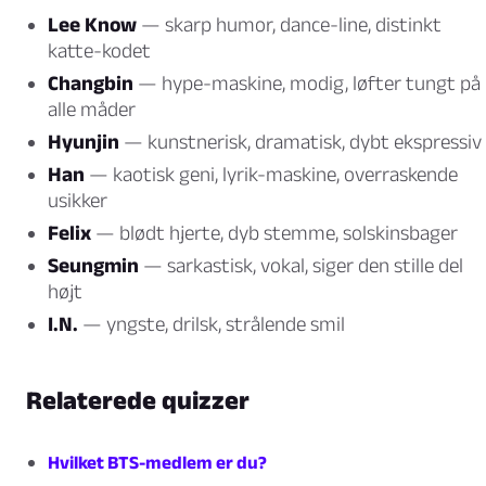
Lee Know
— skarp humor, dance-line, distinkt
katte-kodet
Changbin
— hype-maskine, modig, løfter tungt på
alle måder
Hyunjin
— kunstnerisk, dramatisk, dybt ekspressiv
Han
— kaotisk geni, lyrik-maskine, overraskende
usikker
Felix
— blødt hjerte, dyb stemme, solskinsbager
Seungmin
— sarkastisk, vokal, siger den stille del
højt
I.N.
— yngste, drilsk, strålende smil
Relaterede quizzer
Hvilket BTS-medlem er du?