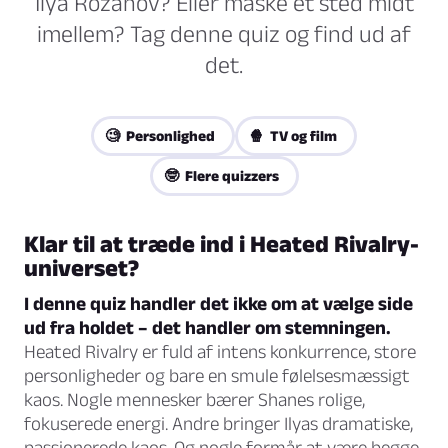
Ilya Rozanov? Eller måske et sted midt
imellem? Tag denne quiz og find ud af
det.
🧐 Personlighed
🍿 TV og film
🤓 Flere quizzers
Klar til at træde ind i Heated Rivalry-
universet?
I denne quiz handler det ikke om at vælge side
ud fra holdet – det handler om stemningen.
Heated Rivalry er fuld af intens konkurrence, store
personligheder og bare en smule følelsesmæssigt
kaos. Nogle mennesker bærer Shanes rolige,
fokuserede energi. Andre bringer Ilyas dramatiske,
passionerede kaos. Og nogle formår at være begge