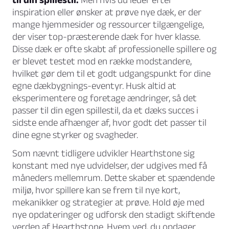
inspiration eller ønsker at prøve nye dæk, er der
mange hjemmesider og ressourcer tilgængelige,
der viser top-præsterende dæk for hver klasse.
Disse dæk er ofte skabt af professionelle spillere og
er blevet testet mod en række modstandere,
hvilket gør dem til et godt udgangspunkt for dine
egne dækbygnings-eventyr. Husk altid at
eksperimentere og foretage ændringer, så det
passer til din egen spillestil, da et dæks succes i
sidste ende afhænger af, hvor godt det passer til
dine egne styrker og svagheder.
Som nævnt tidligere udvikler Hearthstone sig
konstant med nye udvidelser, der udgives med få
måneders mellemrum. Dette skaber et spændende
miljø, hvor spillere kan se frem til nye kort,
mekanikker og strategier at prøve. Hold øje med
nye opdateringer og udforsk den stadigt skiftende
verden af Hearthstone. Hvem ved, du opdager