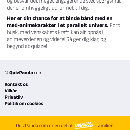
og besvar det meget engagerende sæt spørgsmål,
der er omhyggeligt udformet til dig.
Her er din chance for at binde bånd med en
med-animekarakter i et parallelt univers.
Fordi
husk, med venskabets kraft kan alt opnås i
animeverdenen og videre! Så gør dig klar, og
begynd at quizze!
©
QuizPanda
.com
Kontakt os
Vilkår
Privatliv
Politik om cookies
QuizPanda.com er en del af
-familien.