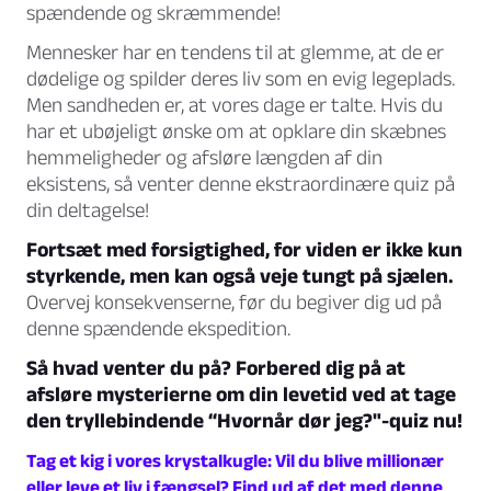
spændende og skræmmende!
Mennesker har en tendens til at glemme, at de er
dødelige og spilder deres liv som en evig legeplads.
Men sandheden er, at vores dage er talte. Hvis du
har et ubøjeligt ønske om at opklare din skæbnes
hemmeligheder og afsløre længden af din
eksistens, så venter denne ekstraordinære quiz på
din deltagelse!
Fortsæt med forsigtighed, for viden er ikke kun
styrkende, men kan også veje tungt på sjælen.
Overvej konsekvenserne, før du begiver dig ud på
denne spændende ekspedition.
Så hvad venter du på? Forbered dig på at
afsløre mysterierne om din levetid ved at tage
den tryllebindende “Hvornår dør jeg?"-quiz nu!
Tag et kig i vores krystalkugle: Vil du blive millionær
eller leve et liv i fængsel? Find ud af det med denne