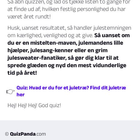
Så åbn quizzen, og lad os tjekke listen to gange for
at finde ud af, hvilken festlig personlighed du har
været året rundt!
Husk, uanset resultatet, så handler julestemningen
om kærlighed, venlighed og at give.
Så uanset om
du er en mistelten-maven, julemandens lille
hjælper, julesang-kenner eller en grim
julesweater-fanatiker, så gør dig klar til at
sprede glæden og nyd den mest vidunderlige
tid på året!
Quiz: Hvad er du for et juletræ? Find dit juletræ
👉
her
Hej! Hej! Hej! God quiz!
©
QuizPanda
.com