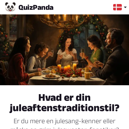
Quiz
Panda
Hvad er din
juleaftenstraditionstil?
Er du mere en julesang-kenner eller