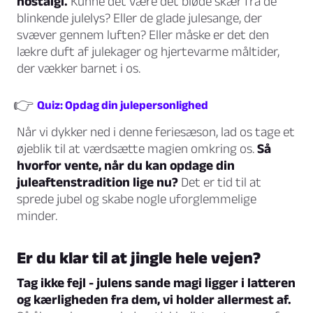
nostalgi.
Kunne det være det bløde skær fra de
blinkende julelys? Eller de glade julesange, der
svæver gennem luften? Eller måske er det den
lækre duft af julekager og hjertevarme måltider,
der vækker barnet i os.
👉
Quiz: Opdag din julepersonlighed
Når vi dykker ned i denne feriesæson, lad os tage et
øjeblik til at værdsætte magien omkring os.
Så
hvorfor vente, når du kan opdage din
juleaftenstradition lige nu?
Det er tid til at
sprede jubel og skabe nogle uforglemmelige
minder.
Er du klar til at jingle hele vejen?
Tag ikke fejl - julens sande magi ligger i latteren
og kærligheden fra dem, vi holder allermest af.