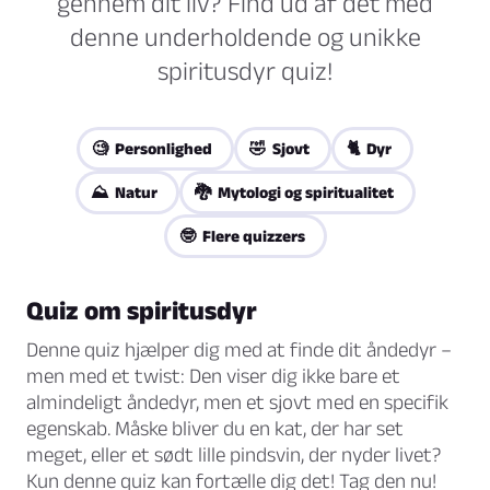
gennem dit liv? Find ud af det med
denne underholdende og unikke
spiritusdyr quiz!
🧐 Personlighed
🤣 Sjovt
🐈 Dyr
⛰️ Natur
🐉 Mytologi og spiritualitet
🤓 Flere quizzers
Quiz om spiritusdyr
Denne quiz hjælper dig med at finde dit åndedyr –
men med et twist: Den viser dig ikke bare et
almindeligt åndedyr, men et sjovt med en specifik
egenskab. Måske bliver du en kat, der har set
meget, eller et sødt lille pindsvin, der nyder livet?
Kun denne quiz kan fortælle dig det! Tag den nu!