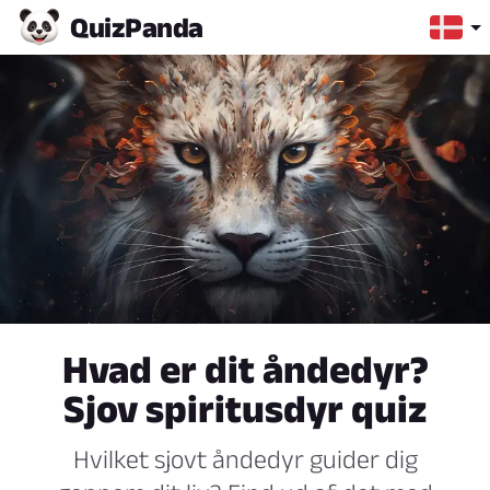
Quiz
Panda
Hvad er dit åndedyr?
Sjov spiritusdyr quiz
Hvilket sjovt åndedyr guider dig