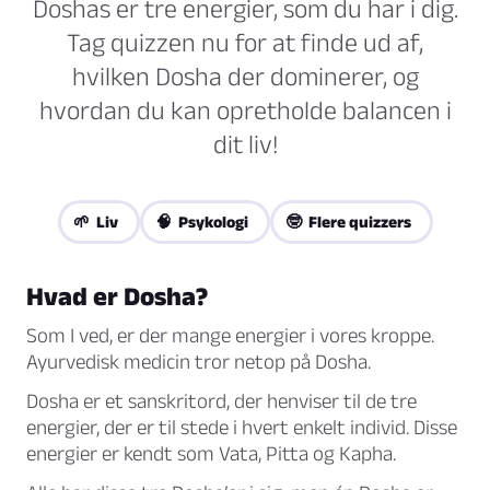
Doshas er tre energier, som du har i dig.
Tag quizzen nu for at finde ud af,
hvilken Dosha der dominerer, og
hvordan du kan opretholde balancen i
dit liv!
🌱 Liv
🧠 Psykologi
🤓 Flere quizzers
Hvad er Dosha?
Som I ved, er der mange energier i vores kroppe.
Ayurvedisk medicin tror netop på Dosha.
Dosha er et sanskritord, der henviser til de tre
energier, der er til stede i hvert enkelt individ. Disse
energier er kendt som
Vata
,
Pitta
og
Kapha
.