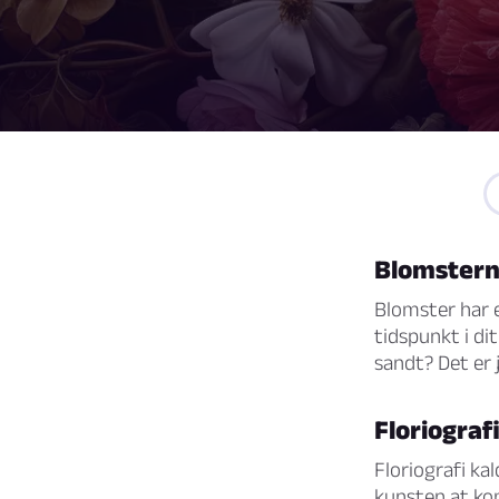
Blomstern
Blomster har e
tidspunkt i dit
sandt? Det er 
Floriograf
Floriografi ka
kunsten at ko