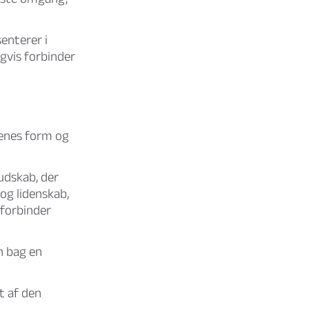
enterer i
igvis forbinder
denes form og
udskab, der
og lidenskab,
 forbinder
n bag en
t af den