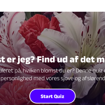
t er jeg? Find ud af det 
ret på, hvilken blomst du er? Denne quiz er
-personlighed med vores sjove og afslørend
Start Quiz