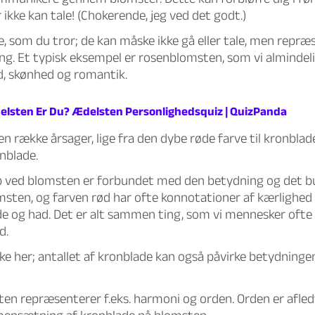
 ikke kan tale! (Chokerende, jeg ved det godt.)
e, som du tror; de kan måske ikke gå eller tale, men repræs
ing. Et typisk eksempel er rosenblomsten, som vi almindel
, skønhed og romantik.
elsten Er Du? Ædelsten Personlighedsquiz | QuizPanda
en række årsager, lige fra den dybe røde farve til kronbla
onblade.
 ved blomsten er forbundet med den betydning og det b
msten, og farven rød har ofte konnotationer af kærlighed 
e og had. Det er alt sammen ting, som vi mennesker ofte
d.
ke her; antallet af kronblade kan også påvirke betydninge
n repræsenterer f.eks. harmoni og orden. Orden er afled