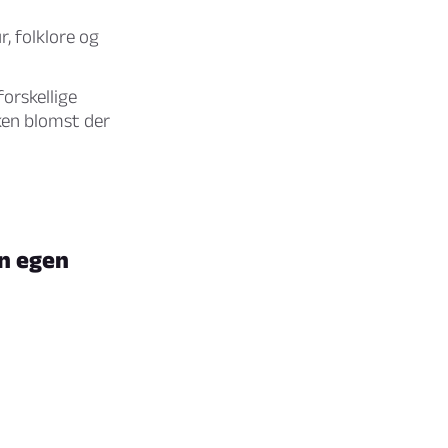
, folklore og
orskellige
ken blomst der
in egen