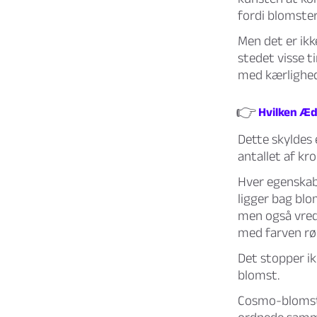
fordi blomster
Men det er ikk
stedet visse t
med kærlighed
👉
Hvilken Æd
Dette skyldes 
antallet af kr
Hver egenskab
ligger bag blo
men også vred
med farven rø
Det stopper ik
blomst.
Cosmo-blomste