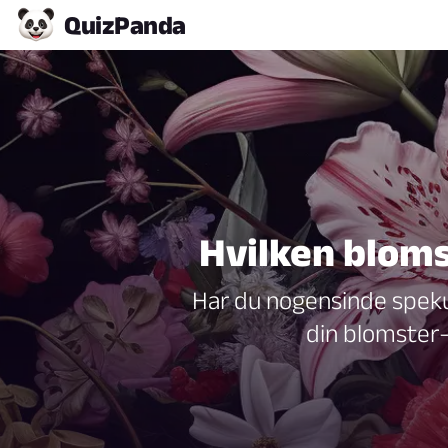
Quiz
Panda
Hvilken bloms
Har du nogensinde spekule
din blomster