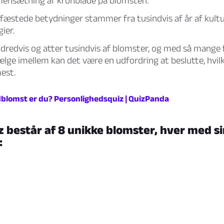
ensætning af kronblade på blomsten.
fæstede betydninger stammer fra tusindvis af år af kultur
ier.
dredvis og atter tusindvis af blomster, og med så mange f
lge imellem kan det være en udfordring at beslutte, hvil
mest.
ldblomst er du? Personlighedsquiz | QuizPanda
 består af 8 unikke blomster, hver med s
: