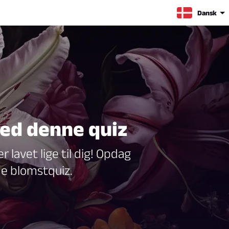
Dansk
med denne quiz
 lavet lige til dig! Opdag
e blomstquiz.