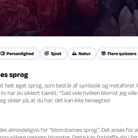
🧐 Personlighed
🤣 Sjovt
⛰️ Natur
🤓 Flere quizzers
es sprog
t helt eget sprog, som består af symbolik og metaforer. 
 liv har du sikkert tænkt: “Gad vide hvilken blomst jeg vill
jeg sikker på, at du har; det kan ikke benægtes!
i
ldes almindeligvis for “blomsternes sprog”. Det anses for 
mmunikere gennem blomster. Dette kan forbløffe dig i fø