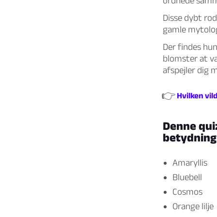
ordnede samm
Disse dybt rod
gamle mytolog
Der findes hun
blomster at væ
afspejler dig 
👉
Hvilken vi
Denne quiz
betydning
Amaryllis
Bluebell
Cosmos
Orange lilje