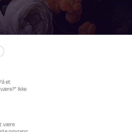
På et
e være?” Ikke
at være
rste omgang,