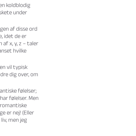
en koldblodig
skete under
ogen af disse ord
 idet de er
f x, y, z – taler
anset hvilke
 vil typisk
ndre dig over, om
ntiske følelser;
e har følelser. Men
 romantiske
e er nej! (Eller
 liv, men jeg