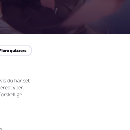
Flere quizzers
Hvis du har set
tereotyper,
orskellige
e