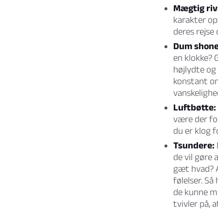
Mægtig riv
karakter o
deres rejse
Dum shone
en klokke? 
højlydte og 
konstant om,
vanskelighed
Luftbøtte:
være der for
du er klog f
Tsundere:
de vil gøre a
gæt hvad? A
følelser. Så
de kunne mul
tvivler på, a