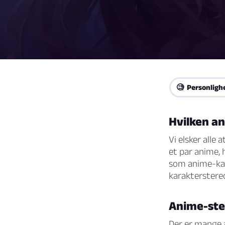
🧐 Personligh
Hvilken a
Vi elsker alle 
et par anime, 
som anime-kar
karakterstere
Anime-ste
Der er mange 