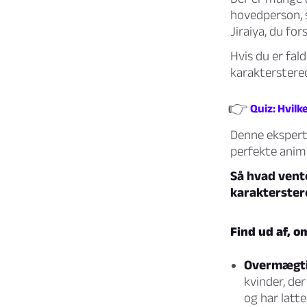
hovedperson, 
Jiraiya, du for
Hvis du er fald
karakterstereo
👉
Quiz: Hvil
Denne ekspertq
perfekte anime
Så hvad vente
karakterstere
Find ud af, 
Overmægti
kvinder, de
og har latt