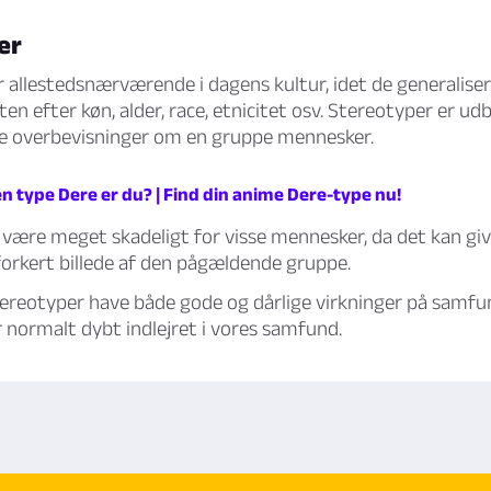
er
 allestedsnærværende i dagens kultur, idet de generalise
en efter køn, alder, race, etnicitet osv. Stereotyper er ud
e overbevisninger om en gruppe mennesker.
en type Dere er du? | Find din anime Dere-type nu!
være meget skadeligt for visse mennesker, da det kan give
forkert billede af den pågældende gruppe.
ereotyper have både gode og dårlige virkninger på samfun
 normalt dybt indlejret i vores samfund.