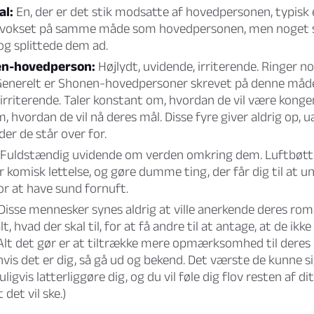
al:
En, der er det stik modsatte af hovedpersonen, typisk 
pvokset på samme måde som hovedpersonen, men noget 
 og splittede dem ad.
n-hovedperson:
Højlydt, uvidende, irriterende. Ringer n
Generelt er Shonen-hovedpersoner skrevet på denne måde,
irriterende. Taler konstant om, hvordan de vil være kongen a
 hvordan de vil nå deres mål. Disse fyre giver aldrig op, u
er de står over for.
Fuldstændig uvidende om verden omkring dem. Luftbøtten
 komisk lettelse, og gøre dumme ting, der får dig til at u
or at have sund fornuft.
Disse mennesker synes aldrig at ville anerkende deres roma
lt, hvad der skal til, for at få andre til at antage, at de ikk
lt det gør er at tiltrække mere opmærksomhed til deres
 hvis det er dig, så gå ud og bekend. Det værste de kunne sig
igvis latterliggøre dig, og du vil føle dig flov resten af dit
t det vil ske.)