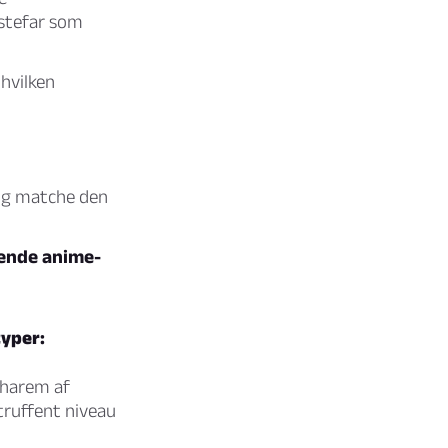
stefar som
 hvilken
 og matche den
rende anime-
typer:
harem af
truffent niveau