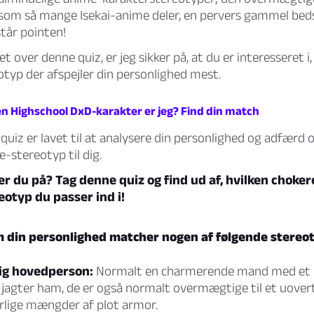
som så mange Isekai-anime deler, en pervers gammel bed
står pointen!
et over denne quiz, er jeg sikker på, at du er interesseret i,
typ der afspejler din personlighed mest.
ken Highschool DxD-karakter er jeg? Find din match
uiz er lavet til at analysere din personlighed og adfærd
-stereotyp til dig.
r du på? Tag denne quiz og find ud af, hvilken choke
otyp du passer ind i!
om din personlighed matcher nogen af følgende stereo
g hovedperson:
Normalt en charmerende mand med et 
r jagter ham, de er også normalt overmægtige til et uover
erlige mængder af plot armor.