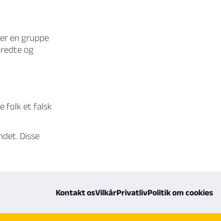
rer en gruppe
bredte og
 folk et falsk
det. Disse
Kontakt os
Vilkår
Privatliv
Politik om cookies