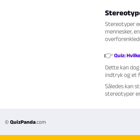
Stereotyp
Stereotyper er
mennesker, ent
overforenkled
👉
Quiz: Hvilk
Dette kan dog 
indtryk og et 
Således kan st
stereotyper er
©
QuizPanda
.com