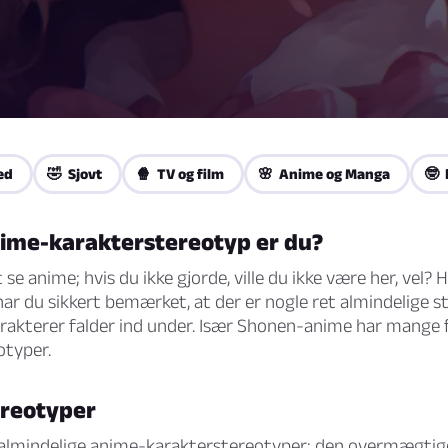
ed
🤣 Sjovt
🍿 TV og film
🌸 Anime og Manga
🤓 
nime-karakterstereotyp er du?
at se anime; hvis du ikke gjorde, ville du ikke være her, vel? 
har du sikkert bemærket, at der er nogle ret almindelige s
akterer falder ind under. Især Shonen-anime har mange f
otyper.
reotyper
almindelige anime-karakterstereotyper; den overmægtig