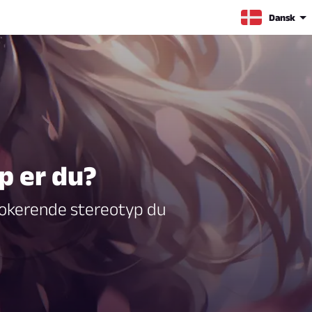
Dansk
p er du?
chokerende stereotyp du