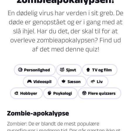
En dødelig virus har verden i sit greb. De
døde er genopstået og er i gang med at
slå ihjel. Har du det, der skal til for at
overleve zombieapokalypsen? Find ud
af det med denne quiz!
🧐 Personlighed
🤣 Sjovt
🍿 TV og film
🎮 Videospil
🍁 Sæson
🌱 Liv
🎨 Hobbyer
🧠 Psykologi
🤓 Flere quizzers
Zombie-apokalypse
Zombier: De er blandt de mest populære
gyserfigurer i moderne tid. Der går næsten ikke et