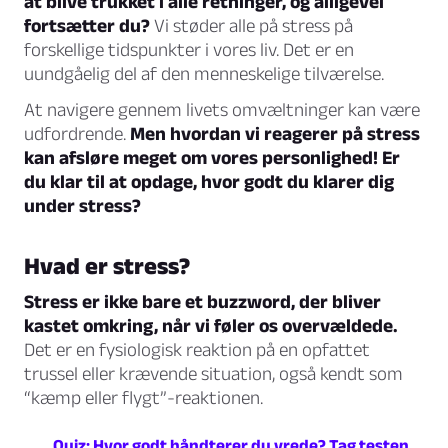
at blive trukket i alle retninger, og alligevel
fortsætter du?
Vi støder alle på stress på
forskellige tidspunkter i vores liv. Det er en
uundgåelig del af den menneskelige tilværelse.
At navigere gennem livets omvæltninger kan være
udfordrende.
Men hvordan vi reagerer på stress
kan afsløre meget om vores personlighed! Er
du klar til at opdage, hvor godt du klarer dig
under stress?
Hvad er stress?
Stress er ikke bare et buzzword, der bliver
kastet omkring, når vi føler os overvældede.
Det er en fysiologisk reaktion på en opfattet
trussel eller krævende situation, også kendt som
“kæmp eller flygt”-reaktionen.
Quiz: Hvor godt håndterer du vrede? Tag testen