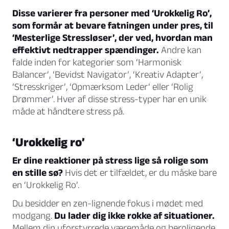
Disse varierer fra personer med ‘Urokkelig Ro’,
som formår at bevare fatningen under pres, til
‘Mesterlige Stressløser’, der ved, hvordan man
effektivt nedtrapper spændinger.
Andre kan
falde inden for kategorier som ‘Harmonisk
Balancer’, ‘Bevidst Navigator’, ‘Kreativ Adapter’,
‘Stresskriger’, ‘Opmærksom Leder’ eller ‘Rolig
Drømmer’. Hver af disse stress-typer har en unik
måde at håndtere stress på.
‘Urokkelig ro’
Er dine reaktioner på stress lige så rolige som
en stille sø?
Hvis det er tilfældet, er du måske bare
en ‘Urokkelig Ro’.
Du besidder en zen-lignende fokus i mødet med
modgang.
Du lader dig ikke rokke af situationer.
Mellem din uforstyrrede væremåde og beroligende