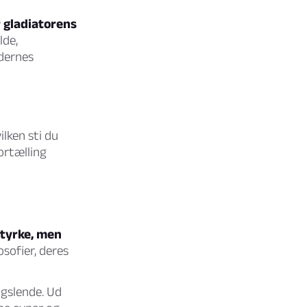
 gladiatorens
lde,
ddernes
ilken sti du
ortælling
styrke, men
osofier, deres
ngslende. Ud