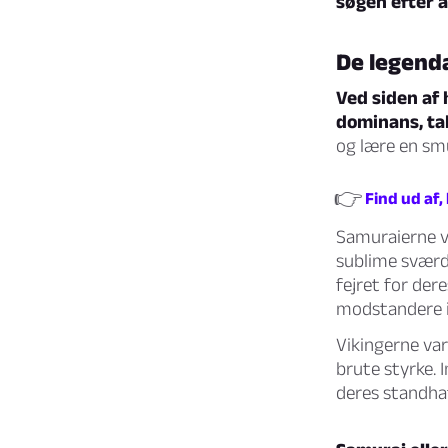
søgen efter 
De legenda
Ved siden af 
dominans, tak
og lære en sm
👉
Find ud af,
Samuraierne v
sublime sværdk
fejret for de
modstandere i
Vikingerne var
brute styrke. 
deres standhaf