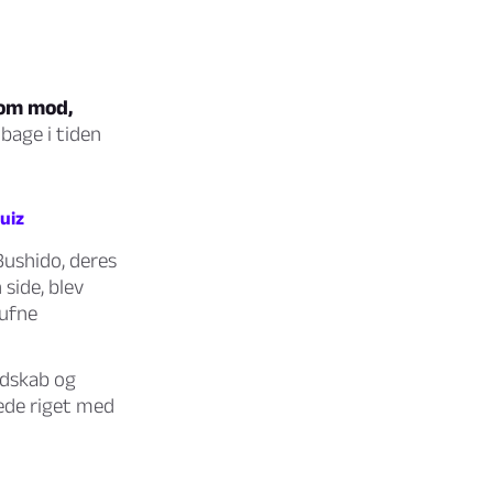
 om mod,
lbage i tiden
quiz
ushido, deres
side, blev
rufne
ldskab og
tede riget med