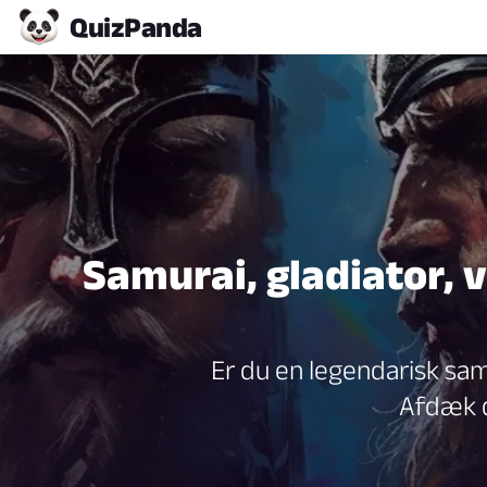
Quiz
Panda
Samurai, gladiator, v
Er du en legendarisk samu
Afdæk d