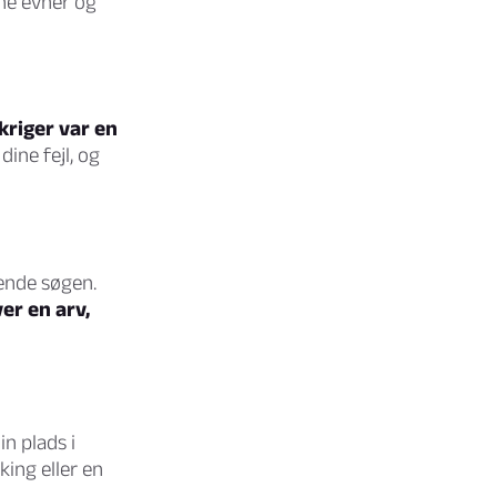
ine evner og
kriger var en
ine fejl, og
dende søgen.
er en arv,
n plads i
king eller en