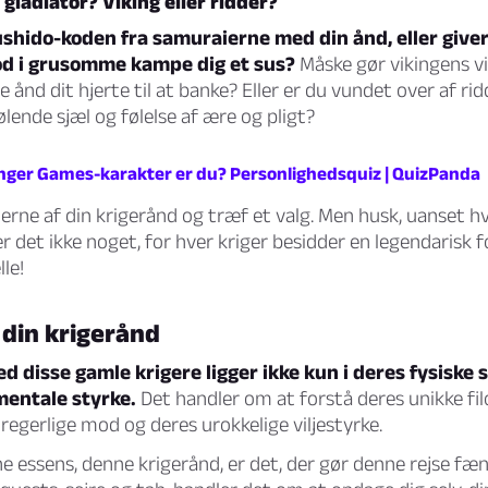
 gladiator? Viking eller ridder?
shido-koden fra samuraierne med din ånd, eller giver
d i grusomme kampe dig et sus?
Måske gør vikingens vi
 ånd dit hjerte til at banke? Eller er du vundet over af ri
ende sjæl og følelse af ære og pligt?
nger Games-karakter er du? Personlighedsquiz | QuizPanda
erne af din krigerånd og træf et valg. Men husk, uanset hv
r det ikke noget, for hver kriger besidder en legendarisk f
le!
 din krigerånd
 disse gamle krigere ligger ikke kun i deres fysiske 
mentale styrke.
Det handler om at forstå deres unikke fil
 uregerlige mod og deres urokkelige viljestyrke.
e essens, denne krigerånd, er det, der gør denne rejse fæ