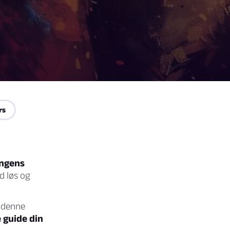
rs
ingens
d løs og
g denne
 guide din