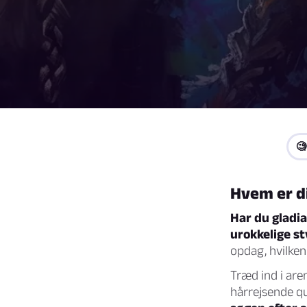
🧐
Hvem er di
Har du gladia
urokkelige st
opdag, hvilke
Træd ind i are
hårrejsende q