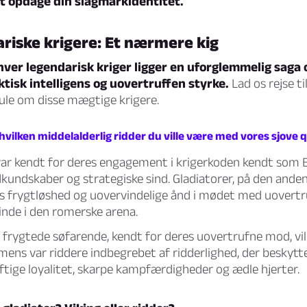
at opdage din slagmarkidentitet.
riske krigere: Et nærmere kig
hver legendarisk kriger ligger en uforglemmelig saga
tisk intelligens og uovertruffen styrke.
Lad os rejse ti
ule om disse mægtige krigere.
 hvilken middelalderlig ridder du ville være med vores sjove 
ar kendt for deres engagement i krigerkoden kendt som B
undskaber og strategiske sind. Gladiatorer, på den anden 
res frygtløshed og uovervindelige ånd i mødet med uovert
nde i den romerske arena.
 frygtede søfarende, kendt for deres uovertrufne mod, vi
Imens var riddere indbegrebet af ridderlighed, der beskyt
tige loyalitet, skarpe kampfærdigheder og ædle hjerter.