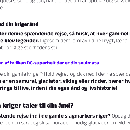
 quests, sejre og tab, handler det om at opdage dig selv, d
e.
ed din krigerånd
der denne spændende rejse, så husk, at hver gammel 
de blev legender.
Ligesom dem, omfavn dine frygt, lær af d
 forfølge storhedens sti.
ud af hvilken DC-superhelt der er din soulmate
de din gamle kriger? Hold vejret og dyk ned i denne spæn
er en samurai, gladiator, viking eller ridder, bærer hv
nge til live, inden i din egen ånd og livshistorie!
 kriger taler til din ånd?
ristende rejse ind i de gamle slagmarkers riger?
Opdag di
enten en strategisk samurai, en modig gladiator, en vild vi