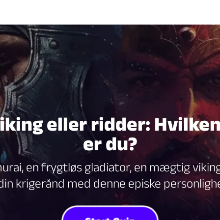
iking eller ridder: Hvilk
er du?
rai, en frygtløs gladiator, en mægtig viking 
in krigerånd med denne episke personligh