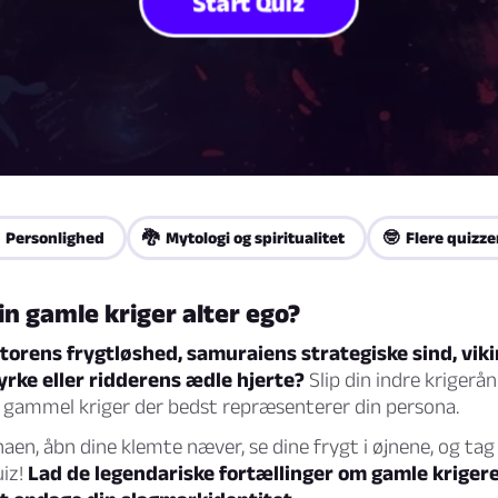
Start Quiz
 Personlighed
🐉 Mytologi og spiritualitet
🤓 Flere quizze
n gamle kriger alter ego?
torens frygtløshed, samuraiens strategiske sind, vik
yrke eller ridderens ædle hjerte?
Slip din indre krigerån
n gammel kriger der bedst repræsenterer din persona.
naen, åbn dine klemte næver, se dine frygt i øjnene, og ta
uiz!
Lad de legendariske fortællinger om gamle krigere