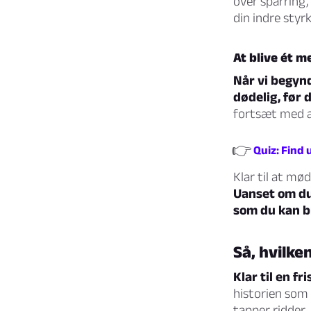
over sparring,
din indre styrk
At blive ét m
Når vi begyn
dødelig, før 
fortsæt med at
👉
Quiz: Find 
Klar til at mø
Uanset om du 
som du kan bri
Så, hvilken
Klar til en f
historien som 
tapper ridder.