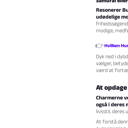
Samurai eller
Resonerer Bu
udødelige mo
frihedssøgende
modige, medføl
👉
Hvilken Hu
Dyk ned i dybd
vælger, betyde
værd at fortæl
At opdage
Charmerne ved
også i deres 
livsstil, deres
At forstå denn