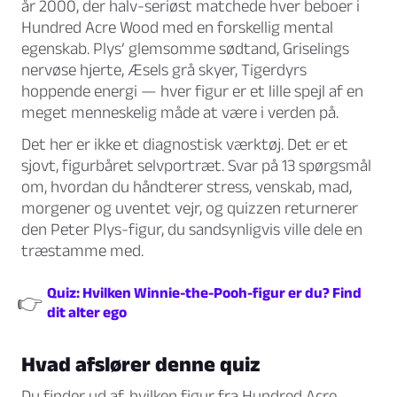
år 2000, der halv-seriøst matchede hver beboer i
Hundred Acre Wood med en forskellig mental
egenskab. Plys’ glemsomme sødtand, Griselings
nervøse hjerte, Æsels grå skyer, Tigerdyrs
hoppende energi — hver figur er et lille spejl af en
meget menneskelig måde at være i verden på.
Det her er ikke et diagnostisk værktøj. Det er et
sjovt, figurbåret selvportræt. Svar på 13 spørgsmål
om, hvordan du håndterer stress, venskab, mad,
morgener og uventet vejr, og quizzen returnerer
den Peter Plys-figur, du sandsynligvis ville dele en
træstamme med.
Quiz: Hvilken Winnie-the-Pooh-figur er du? Find
👉
dit alter ego
Hvad afslører denne quiz
Du finder ud af, hvilken figur fra Hundred Acre