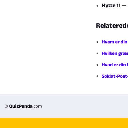
Hytte 11 
Relatered
Hvem er din
Hvilken græ
Hvad er din
Soldat-Poet
©
QuizPanda
.com