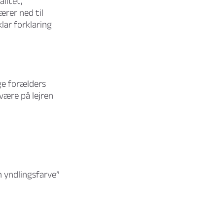
litet,
ærer ned til
lar forklaring
ge forælders
 være på lejren
n yndlingsfarve”