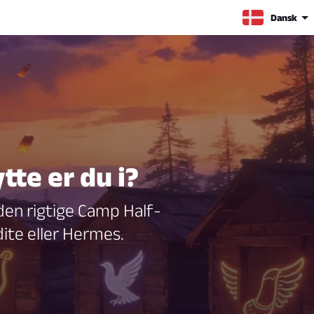
Dansk
tte er du i?
 den rigtige Camp Half-
ite eller Hermes.