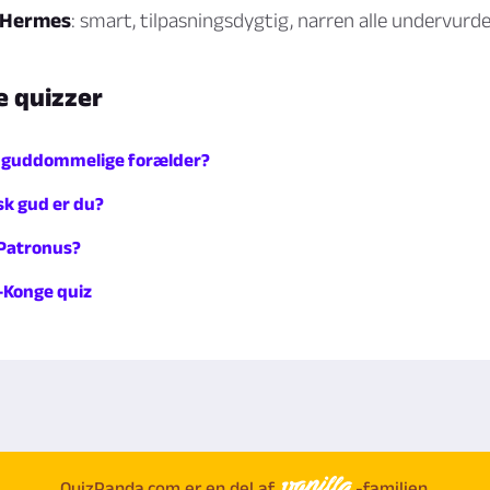
— Hermes
: smart, tilpasningsdygtig, narren alle undervurd
e quizzer
 guddommelige forælder?
sk gud er du?
 Patronus?
-Konge quiz
QuizPanda.com er en del af
-familien.