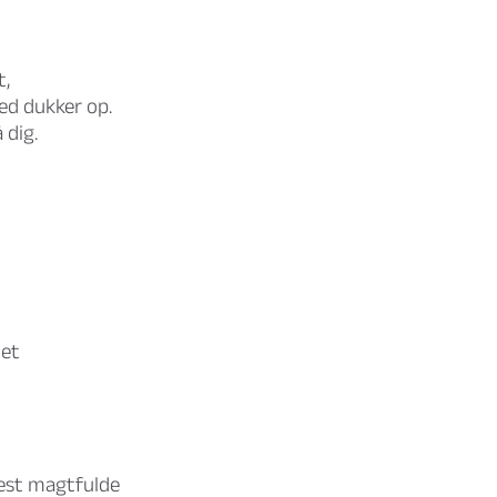
t,
ed dukker op.
 dig.
met
est magtfulde