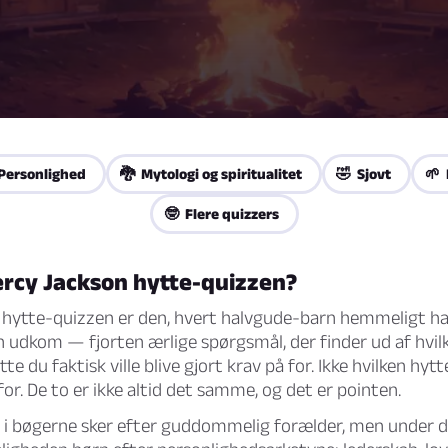
Personlighed
🐉 Mytologi og spiritualitet
🤣 Sjovt
🌱 
🤓 Flere quizzers
ercy Jackson hytte-quizzen?
 hytte-quizzen er den, hvert halvgude-barn hemmeligt ha
n
udkom — fjorten ærlige spørgsmål, der finder ud af hvi
e du faktisk ville blive gjort krav på for. Ikke hvilken hytt
for. De to er ikke altid det samme, og det er pointen.
 i bøgerne sker efter guddommelig forælder, men under d