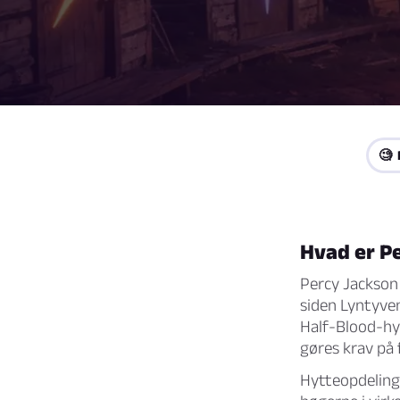
🧐 
Hvad er P
Percy Jackson
siden
Lyntyve
Half-Blood-hytt
gøres krav på 
Hytteopdeling