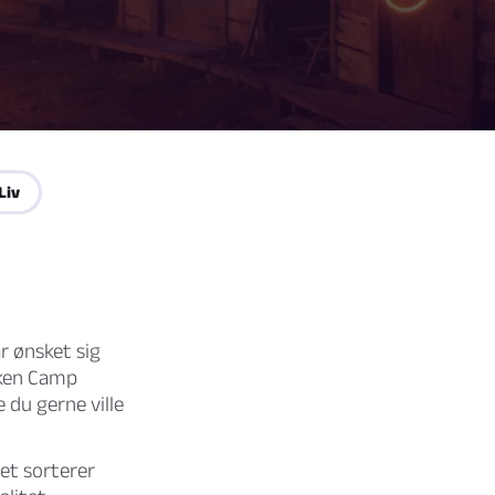
Liv
r ønsket sig
lken Camp
e du gerne ville
et sorterer