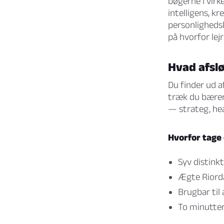
bøgerne i virk
intelligens, k
personlighedsl
på hvorfor lejr
Hvad afsl
Du finder ud a
træk du bærer r
— strateg, hea
Hvorfor tage
Syv distinkt
Ægte Riorda
Brugbar til
To minutter,