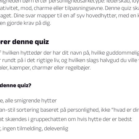
eligheden børn efter personlighedsarketype: lederskab, loya
reativitet, mod, charme eller tilpasningsevne. Denne quiz sk
aget. Dine svar mapper til en af syv hovedhytter, med en k
en gjorde krav på dig.
ører denne quiz
f hvilken hyttedør der har dit navn på, hvilke guddommeli
undt på i det rigtige liv, og hvilken slags halvgud du ville
ler, kæmper, charmør eller regelbøjer.
 denne quiz?
e, alle smigrende hytter
n-stil sortering baseret på personlighed, ikke “hvad er di
 at skændes i gruppechatten om hvis hytte der er bedst
 ingen tilmelding, delevenlig