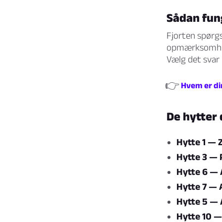
Sådan fun
Fjorten spørgs
opmærksomhed 
Vælg det svar 
👉
Hvem er di
De hytter 
Hytte 1 — 
Hytte 3 — 
Hytte 6 —
Hytte 7 — 
Hytte 5 — 
Hytte 10 —