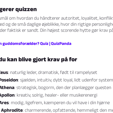
gerer quizzen
mål om hvordan du håndterer autoritet, loyalitet, konflik
og de små daglige øjeblikke, hvor din rigtige personligh
der faktisk er sandt. Din højest scorende hytte gør krav på
n guddomsforælder? Quiz | QuizPanda
du kan blive gjort krav på for
Zeus
: naturlig leder, dramatisk, født til rampelyset
Poseidon
: sjælden, intuitiv, dybt loyal, lidt udenfor syste
 Athena
: strategisk, bogorm, den der planlægger questen
Apollon
: kreativ, solrig, healer- eller musikerenergi
Ares
: modig, ligefrem, kæmperen du vil have i din hjørne
 Aphrodite
: charmerende, opfattende, hemmeligt den m