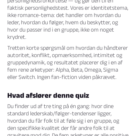
personlighedsforkortelse — og gør den til en
faktisk personlighedstest. Vores er identitetstema,
ikke romance-tema: det handler om hvordan du
leder, hvordan du følger, hvem du beskytter, og
hvor du passer ind i en gruppe, ikke om noget
krydret.
Tretten korte spørgsmål om hvordan du håndterer
autoritet, konflikt, opmærksomhed, intimitet og
gruppedynamik, og resultatet placerer dig i en af
fem rene arketyper: Alpha, Beta, Omega, Sigma
eller Switch. Ingen fan-fiction viden påkrævet.
Hvad afslører denne quiz
Du finder ud af tre ting på én gang: hvor dine
standard lederskab/følger-tendenser ligger,
hvordan du får folk til at føle sig i en gruppe, og
den specifikke kvalitet der får andre folk til at
gravitere mod dig. De fem arketyper er alle positive