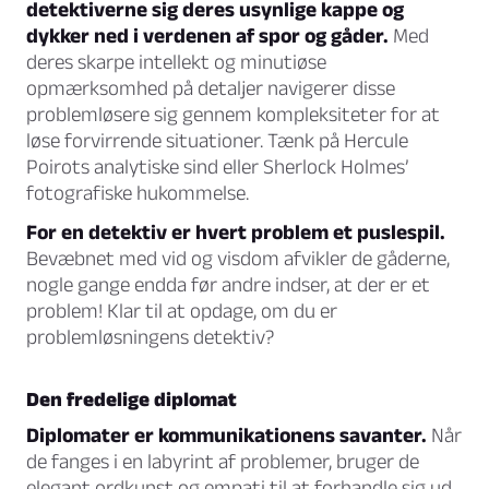
detektiverne sig deres usynlige kappe og
dykker ned i verdenen af spor og gåder.
Med
deres skarpe intellekt og minutiøse
opmærksomhed på detaljer navigerer disse
problemløsere sig gennem kompleksiteter for at
løse forvirrende situationer. Tænk på Hercule
Poirots analytiske sind eller Sherlock Holmes’
fotografiske hukommelse.
For en detektiv er hvert problem et puslespil.
Bevæbnet med vid og visdom afvikler de gåderne,
nogle gange endda før andre indser, at der er et
problem! Klar til at opdage, om du er
problemløsningens detektiv?
Den fredelige diplomat
Diplomater er kommunikationens savanter.
Når
de fanges i en labyrint af problemer, bruger de
elegant ordkunst og empati til at forhandle sig ud.