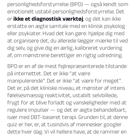
personlighedsforstyrrelse (BPD) — også kendt som
emotionelt ustabil personlighedsforstyrrelse. Det
er
ikke et diagnostisk værktøj
, og det kan ikke
erstatte en ægte samtale med en klinisk psykolog
eller psykiater. Hvad det kan gøre: hjælpe dig med
at organisere det, du allerede lægger mærke til ved
dig selv, og give dig en ærlig, kalibreret vurdering
af, om mønstrene berettiger en rigtig udredning.
BPD er en af de mest fejlrepræsenterede tilstande
på internettet. Det er ikke “at være
manipulerende”. Det er ikke “at være for meget”.
Det er, på det kliniske niveau, et mønster af intens
følelsesmæssig reaktivitet, ustabilt selvbillede,
frygt for at blive forladt og vanskeligheder med at
regulere impulser — og det er ægte behandelbart,
især med DBT-baseret terapi. Grunden til, at denne
quiz er her, er, at tusindvis af mennesker googler
dette hver dag. Vi vil hellere have, at de rammer en