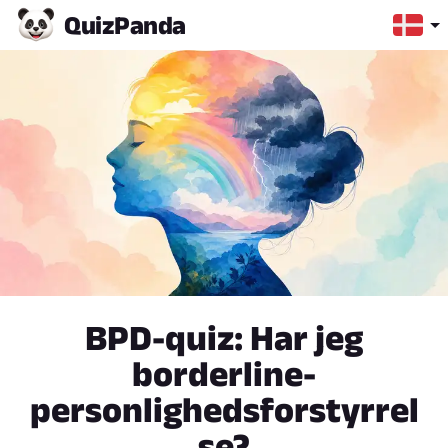
Quiz
Panda
BPD-quiz: Har jeg
borderline-
personlighedsforstyrrel
se?