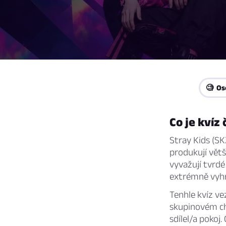
🧐 Os
Co je kvíz
Stray Kids (SK
produkují vět
vyvažují tvrd
extrémně vyhr
Tenhle kvíz ve
skupinovém cha
sdílel/a pokoj