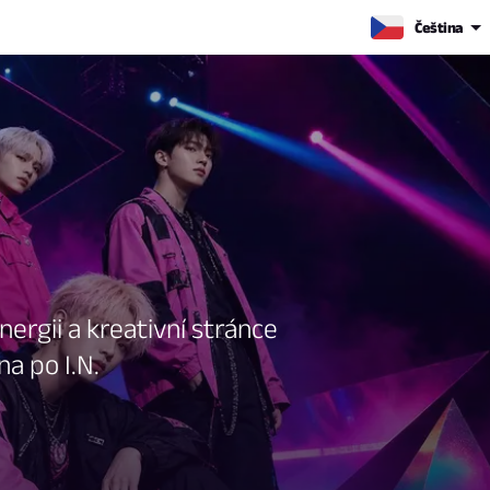
Čeština
nergii a kreativní stránce
a po I.N.