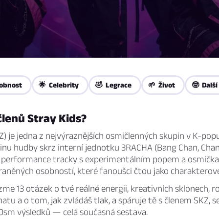
obnost
🌟 Celebrity
🤣 Legrace
🌱 Život
🤓 Další
 členů Stray Kids?
Z) je jedna z nejvýraznějších osmičlenných skupin v K-pop
šinu hudby skrz interní jednotku 3RACHA (Bang Chan, Chan
é performance tracky s experimentálním popem a osmičk
aněných osobností, které fanoušci čtou jako charakterov
zme 13 otázek o tvé reálné energii, kreativních sklonech, ro
tu a o tom, jak zvládáš tlak, a spáruje tě s členem SKZ, 
. Osm výsledků — celá současná sestava.