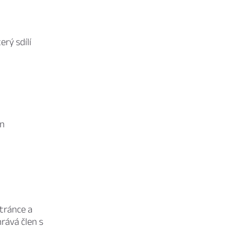
rý sdílí
on
stránce a
rává člen s