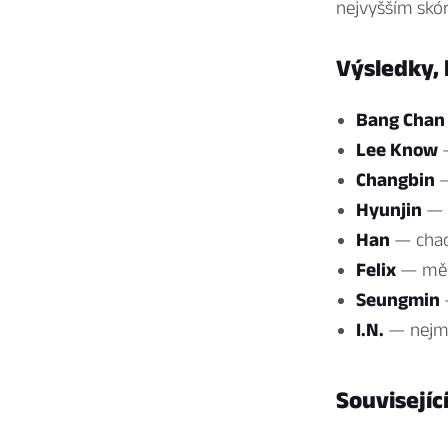
nejvyšším skór
Výsledky,
Bang Chan
Lee Know
—
Changbin
—
Hyunjin
— u
Han
— chaot
Felix
— měkk
Seungmin
—
I.N.
— nejmla
Souvisejíc