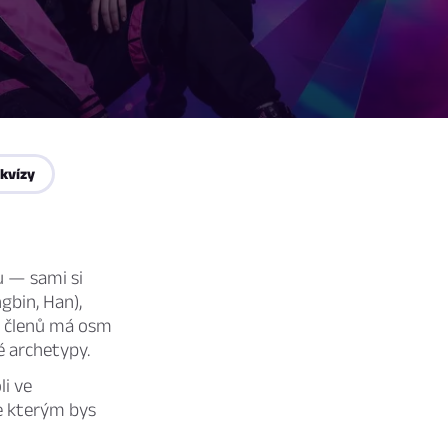
 kvízy
u — sami si
gbin, Han),
a členů má osm
é archetypy.
li ve
se kterým bys