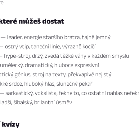
e.
 které můžeš dostat
— leader, energie staršího bratra, tajně jemný
 ostrý vtip, taneční linie, výrazně kočičí
 hype-stroj, drzý, zvedá těžké váhy v každém smyslu
mělecký, dramatický, hluboce expresivní
ický génius, stroj na texty, překvapivě nejistý
é srdce, hluboký hlas, slunečný pekař
 sarkastický, vokalista, řekne to, co ostatní nahlas neře
dší, šibalský, brilantní úsměv
í kvízy