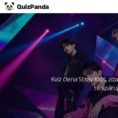
Quiz
Panda
Kvíz člena Stray Kids, zd
tě spáru