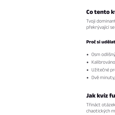
Co tento k
Tvoji dominant
překrývající se
Proč si uděla
Osm odlišný
Kalibrováno
Užitečné p
Dvě minuty,
Jak kvíz f
Třináct otázek
chaotických m