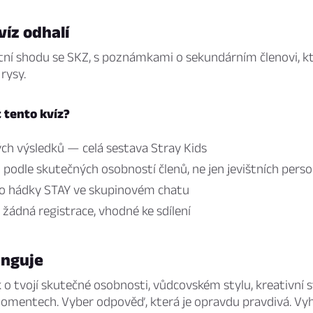
víz odhalí
ní shodu se SKZ, s poznámkami o sekundárním členovi, kte
 rysy.
t tento kvíz?
ch výsledků — celá sestava Stray Kids
 podle skutečných osobností členů, ne jen jevištních pers
ro hádky STAY ve skupinovém chatu
 žádná registrace, vhodné ke sdílení
unguje
 o tvojí skutečné osobnosti, vůdcovském stylu, kreativní 
omentech. Vyber odpověď, která je opravdu pravdivá. Vyh