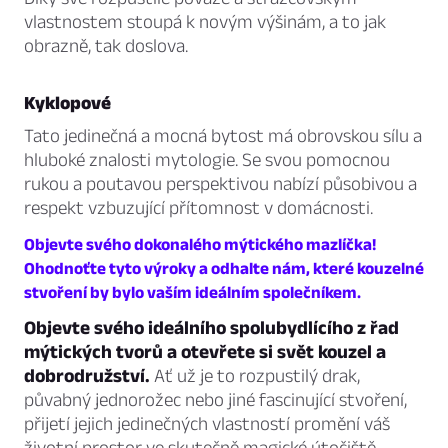
vlastnostem stoupá k novým výšinám, a to jak
obrazně, tak doslova.
Kyklopové
Tato jedinečná a mocná bytost má obrovskou sílu a
hluboké znalosti mytologie. Se svou pomocnou
rukou a poutavou perspektivou nabízí působivou a
respekt vzbuzující přítomnost v domácnosti.
Objevte svého dokonalého mýtického mazlíčka!
Ohodnoťte tyto výroky a odhalte nám, které kouzelné
stvoření by bylo vaším ideálním společníkem.
Objevte svého ideálního spolubydlícího z řad
mýtických tvorů a otevřete si svět kouzel a
dobrodružství.
Ať už je to rozpustilý drak,
půvabný jednorožec nebo jiné fascinující stvoření,
přijetí jejich jedinečných vlastností promění váš
životní prostor ve skutečně magické útočiště.