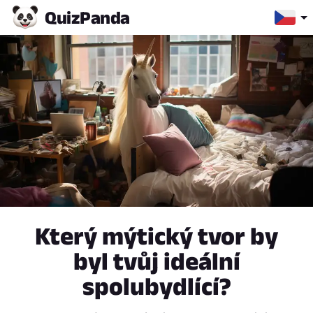
Quiz
Panda
Který mýtický tvor by
byl tvůj ideální
spolubydlící?