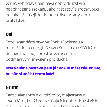
věrně, vyhledává napínavá dobrodružství a
nadpřirozená setkání. Jeho rošťáctví a srdcervoucí
povaha přinášejí do domova divoký smysl pro
přátelství.
Oni
Toto legendární stvoření nabízí ochranu a
mimořádnou energii. Se vzrušujícím a rošťáckým
duchem naplňuje prostor vzrušením a
podmanivým smyslem pro ducha.
Která anime postava jsem já? Pokud máte rádi anime,
musíte si udělat tento kvíz!
Griffin
Tento elegantní a divoký tvor, majestátní a
legendární, touží po vzrušujících dobrodružstvích.
Díky své rozpustilé povaze a strážcovským