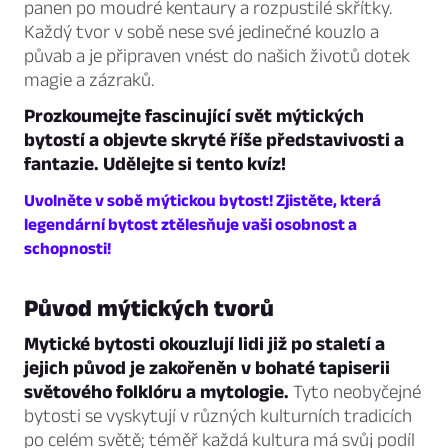
panen po moudré kentaury a rozpustilé skřítky.
Každý tvor v sobě nese své jedinečné kouzlo a
půvab a je připraven vnést do našich životů dotek
magie a zázraků.
Prozkoumejte fascinující svět mýtických
bytostí a objevte skryté říše představivosti a
fantazie. Udělejte si tento kvíz!
Uvolněte v sobě mýtickou bytost! Zjistěte, která
legendární bytost ztělesňuje vaši osobnost a
schopnosti!
Původ mýtických tvorů
Mytické bytosti okouzlují lidi již po staletí a
jejich původ je zakořeněn v bohaté tapiserii
světového folklóru a mytologie.
Tyto neobyčejné
bytosti se vyskytují v různých kulturních tradicích
po celém světě; téměř každá kultura má svůj podíl