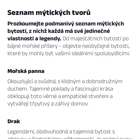
Seznam mýtických tvorů
Prozkoumejte podmanivý seznam mýtických
bytostí, z nichž každá má své jedinečné
vlastnosti a legendy.
Od majestátních bytostí po
bájné mořské příšery - objevte neobyčejné bytosti,
které by mohly být vašimi ideálními spolubydlícími.
Mořská panna
Okouzlující a svůdná, s klidným a dobrodružným
duchem. Tajemné poklady a fascinující krása
obklopují toto věrné a empatické stvoření a
vytvářejí třpytivý a zářivý domov.
Drak
Legendární, obdivuhodná a tajemná bytost s
ohnivou a fantastickou přítomností. Je známý svou