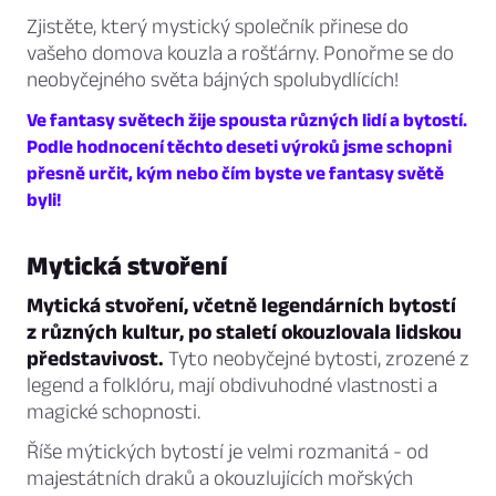
Zjistěte, který mystický společník přinese do
vašeho domova kouzla a rošťárny. Ponořme se do
neobyčejného světa bájných spolubydlících!
Ve fantasy světech žije spousta různých lidí a bytostí.
Podle hodnocení těchto deseti výroků jsme schopni
přesně určit, kým nebo čím byste ve fantasy světě
byli!
Mytická stvoření
Mytická stvoření, včetně legendárních bytostí
z různých kultur, po staletí okouzlovala lidskou
představivost.
Tyto neobyčejné bytosti, zrozené z
legend a folklóru, mají obdivuhodné vlastnosti a
magické schopnosti.
Říše mýtických bytostí je velmi rozmanitá - od
majestátních draků a okouzlujících mořských