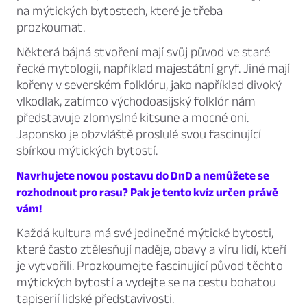
na mýtických bytostech, které je třeba
prozkoumat.
Některá bájná stvoření mají svůj původ ve staré
řecké mytologii, například majestátní gryf. Jiné mají
kořeny v severském folklóru, jako například divoký
vlkodlak, zatímco východoasijský folklór nám
představuje zlomyslné kitsune a mocné oni.
Japonsko je obzvláště proslulé svou fascinující
sbírkou mýtických bytostí.
Navrhujete novou postavu do DnD a nemůžete se
rozhodnout pro rasu? Pak je tento kvíz určen právě
vám!
Každá kultura má své jedinečné mýtické bytosti,
které často ztělesňují naděje, obavy a víru lidí, kteří
je vytvořili. Prozkoumejte fascinující původ těchto
mýtických bytostí a vydejte se na cestu bohatou
tapiserií lidské představivosti.