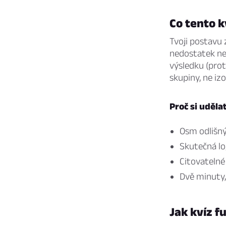
Co tento k
Tvoji postavu 
nedostatek ne
výsledku (pro
skupiny, ne iz
Proč si uděla
Osm odlišný
Skutečná lo
Citovatelné
Dvě minuty,
Jak kvíz f