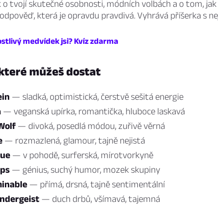
 o tvojí skutečné osobnosti, módních volbách a o tom, jak
odpověď, která je opravdu pravdivá. Vyhrává příšerka s ne
ostlivý medvídek jsi? Kvíz zdarma
 které můžeš dostat
ein
— sladká, optimistická, čerstvě sešitá energie
a
— veganská upírka, romantička, hluboce laskavá
Wolf
— divoká, posedlá módou, zuřivě věrná
e
— rozmazlená, glamour, tajně nejistá
lue
— v pohodě, surferská, mírotvorkyně
lps
— génius, suchý humor, mozek skupiny
inable
— přímá, drsná, tajně sentimentální
ndergeist
— duch drbů, všímavá, tajemná