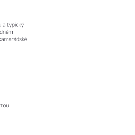
u a typický
hodném
 kamarádské
rtou