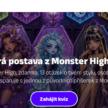
á postava z Monster High
 High, zdarma. 13 otázek o tvém stylu, oso
 spáruje s jednou z původních příšerek z Mo
Zahájit kvíz