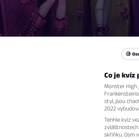
🧐 Os
Co je kvíz
Monster High j
Frankensteinov
styl, jsou cha
2022 vybudoval
Tenhle kvíz ve
zvláštnostech 
skříňku. Osm v