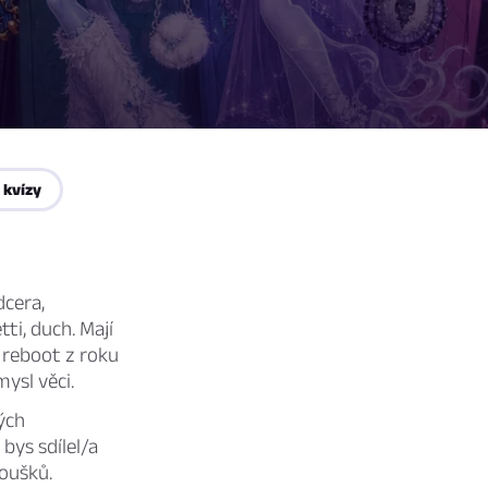
 kvízy
dcera,
ti, duch. Mají
s reboot z roku
ysl věci.
ých
 bys sdílel/a
oušků.