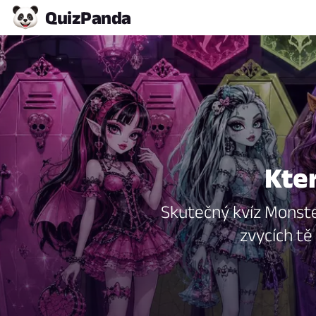
Quiz
Panda
Kter
Skutečný kvíz Monster
zvycích tě