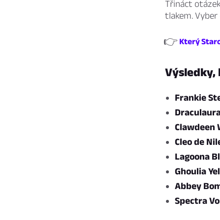
Třináct otázek
tlakem. Vyber 
👉
Který Star
Výsledky,
Frankie St
Draculaur
Clawdeen 
Cleo de Nil
Lagoona B
Ghoulia Ye
Abbey Bom
Spectra Vo