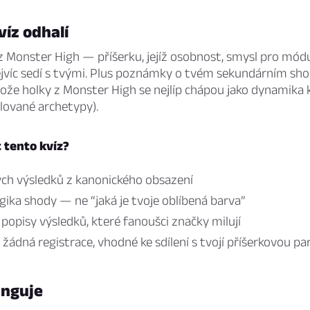
víz odhalí
z Monster High — příšerku, jejíž osobnost, smysl pro mód
jvíc sedí s tvými. Plus poznámky o tvém sekundárním s
tože holky z Monster High se nejlíp chápou jako dynamika
olované archetypy).
t tento kvíz?
ch výsledků z kanonického obsazení
gika shody — ne “jaká je tvoje oblíbená barva”
 popisy výsledků, které fanoušci značky milují
 žádná registrace, vhodné ke sdílení s tvojí příšerkovou pa
unguje