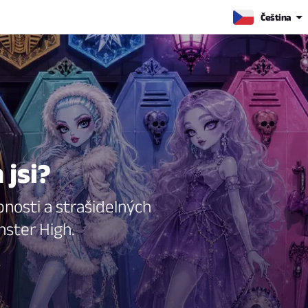
Čeština
 jsi?
bnosti a strašidelných
nster High.