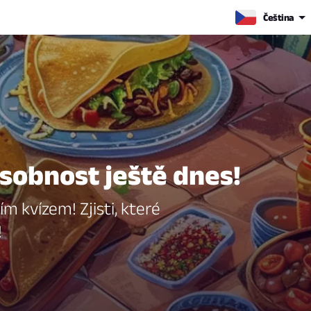
Čeština
 osobnost ještě dnes!
 kvízem! Zjisti, které
!