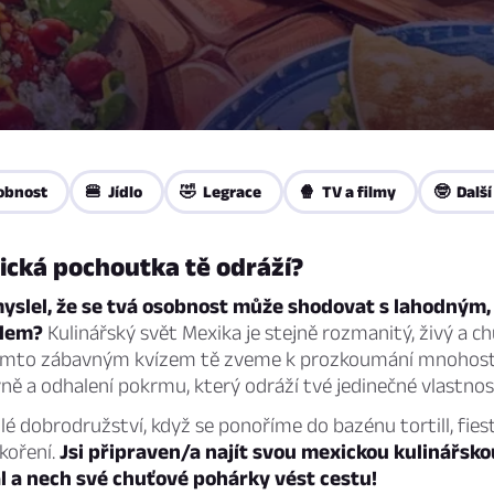
obnost
🍔 Jídlo
🤣 Legrace
🍿 TV a filmy
🤓 Další
ická pochoutka tě odráží?
myslel, že se tvá osobnost může shodovat s lahodným
dlem?
Kulinářský svět Mexika je stejně rozmanitý, živý a c
tímto zábavným kvízem tě zveme k prozkoumání mnohost
ě a odhalení pokrmu, který odráží tvé jedinečné vlastnost
dlé dobrodružství, když se ponoříme do bazénu tortill, fiest
koření.
Jsi připraven/a najít svou mexickou kulinářsk
l a nech své chuťové pohárky vést cestu!