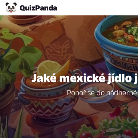
Quiz
Panda
Jaké mexické jídlo j
Ponoř se do nádhernéh