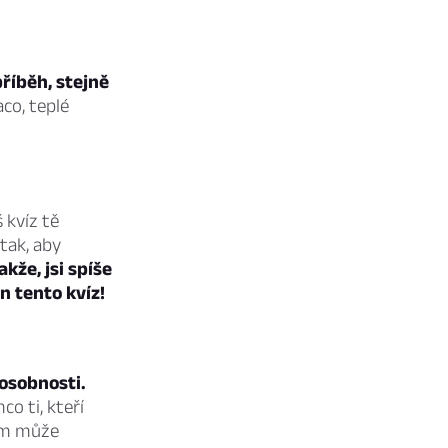
říběh, stejně
co, teplé
 kvíz tě
tak, aby
akže, jsi spíše
n tento kvíz!
 osobnosti.
co ti, kteří
lům může