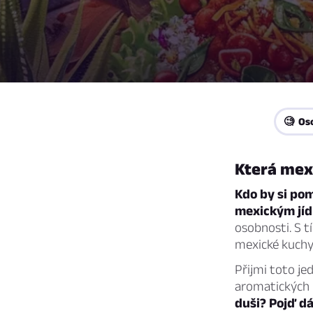
🧐 Os
Která mex
Kdo by si po
mexickým jí
osobnosti. S 
mexické kuchyn
Přijmi toto je
aromatických 
duši? Pojď dá