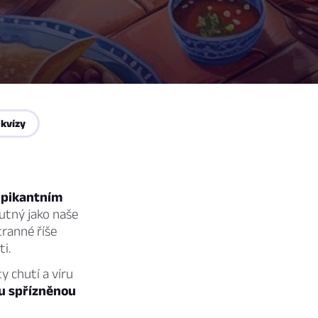
 kvízy
, pikantním
hutný jako naše
ranné říše
i.
y chutí a víru
ou spřízněnou