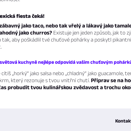
xická fiesta čeká!
a zábavný jako taco, nebo tak vřelý a lákavý jako tamal
lahodný jako churros?
Existuje jen jeden způsob, jak to zj
n tak, aby poškádlil tvé chuťové pohárky a poskytl pikantn
.
á světová kuchyně nejlépe odpovídá vašim chuťovým pohár
e cítíš „horký“ jako salsa nebo „chladný“ jako guacamole, te
krm, který rezonuje s tvou vnitřní chutí.
Připrav se na ho
čas probudit tvou kulinářskou zvědavost a trochu oko
Kontak