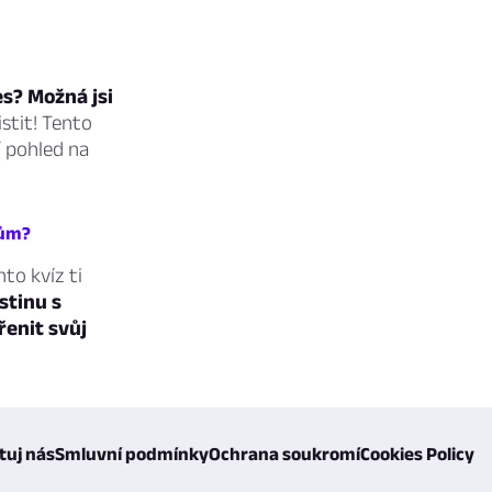
es? Možná jsi
istit! Tento
í pohled na
kům?
nto kvíz ti
stinu s
řenit svůj
tuj nás
Smluvní podmínky
Ochrana soukromí
Cookies Policy