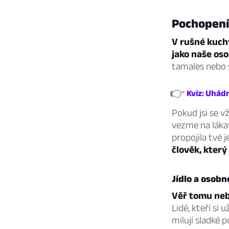
Pochopení 
V rušné kuchy
jako naše oso
tamales nebo s
👉
Kvíz: Uhád
Pokud jsi se vž
vezme na lákav
propojila tvé 
člověk, který
Jídlo a osobn
Věř tomu nebo
Lidé, kteří si 
milují sladké 