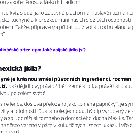
ou zakořeněnost a lásku k tradicím.
nto kvíz slouží jako zábavná platforma k oslavě rozmanito
ické kuchyně a k prozkoumání našich složitých osobností
bem. Takže, připraven/a přidat do života trochu elánu a 
go?
ulinářské alter-ego: Jaké asijské jídlo jsi?
exická jídla?
yně je krásnou směsí původních ingrediencí, rozmani
tí.
Každé jídlo vypráví příběh země a lidí, a právě tato aut
livou po celém světě.
es rellenos, doslova přeloženo jako „plněné papričky“, je 
vity a odolnosti. Guacamole, jednoduchý dip vyrobený ze 
ky a soli, odráží skromného a domáckého ducha Mexika. Ta
né těsto vařené v páře v kukuřičných listech, ukazují vřel
tinnosti.