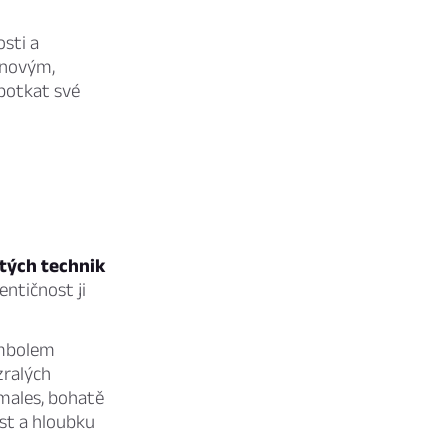
sti a
 novým,
potkat své
tých technik
entičnost ji
symbolem
zralých
males, bohatě
ost a hloubku