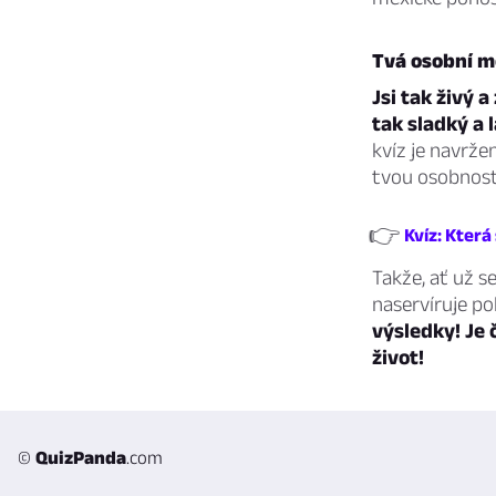
Tvá osobní me
Jsi tak živý 
tak sladký a 
kvíz je navrže
tvou osobnost
👉
Kvíz: Kter
Takže, ať už s
naservíruje po
výsledky! Je 
život!
©
QuizPanda
.com