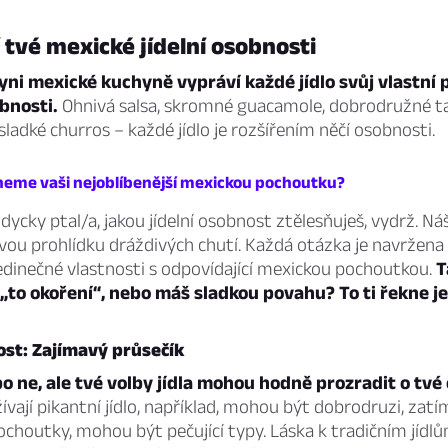
tvé mexické jídelní osobnosti
ni mexické kuchyně vypráví každé jídlo svůj vlastní p
bnosti.
Ohnivá salsa, skromné guacamole, dobrodružné ta
ladké churros – každé jídlo je rozšířením něčí osobnosti.
neme vaši nejoblíbenější mexickou pochoutku?
dycky ptal/a, jakou jídelní osobnost ztělesňuješ, vydrž. Náš
ou prohlídku dráždivých chutí. Každá otázka je navržena 
jedinečné vlastnosti s odpovídající mexickou pochoutkou.
T
 „to okoření“, nebo máš sladkou povahu? To ti řekne je
ost: Zajímavý průsečík
 ne, ale tvé volby jídla mohou hodně prozradit o tvé
užívají pikantní jídlo, například, mohou být dobrodruzi, zatím
pochoutky, mohou být pečující typy. Láska k tradičním jíd