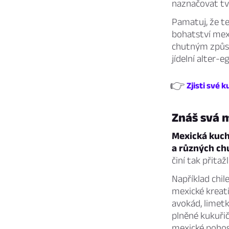
naznačovat tv
Pamatuj, že te
bohatství mex
chutným způso
jídelní alter-e
👉
Zjisti své k
Znáš svá m
Mexická kuch
a různých chu
činí tak přitaž
Například chil
mexické kreati
avokád, limet
plněné kukuřič
mexické pohos