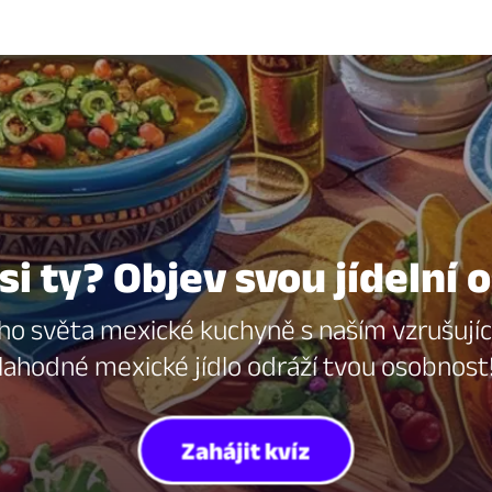
si ty? Objev svou jídelní
o světa mexické kuchyně s naším vzrušujícím
lahodné mexické jídlo odráží tvou osobnost
Zahájit kvíz