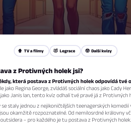
🍿 TV a filmy
🤣 Legrace
🤓 Další kvízy
ava z Protivných holek jsi?
ěkdy, která postava z Protivných holek odpovídá tvé 
le jako Regina George, zvládáš sociální chaos jako Cady He
jako Janis Ian, tento kvíz odhalí tvé pravé já z Protivných 
 se staly jednou z nejikoničtějších teenagerských komedií
 jsou okamžitě rozpoznatelné. Od nemilosrdné královny vč
outsidera – pro každého je tu postava z Protivných holek