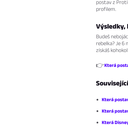
postav z Prot
profilem.
Výsledky, 
Budeš nebojácn
rebelka? Je 6 
získáš kohokol
👉
Která post
Souvisejíc
Která posta
Která postav
Která Disney