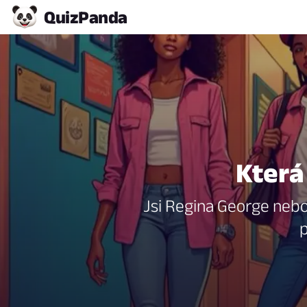
Quiz
Panda
Která
Jsi Regina George nebo 
p