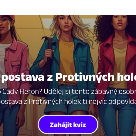
 postava z Protivných hole
Cady Heron? Udělej si tento zábavný osobnos
ostava z Protivných holek ti nejvíc odpovíd
Zahájit kvíz