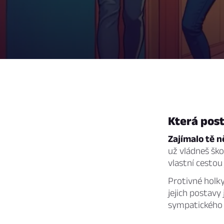
Která post
Zajímalo tě n
už vládneš ško
vlastní cestou 
Protivné holky
jejich postavy
sympatického 