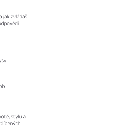
 jak zvládáš
 odpovědi
ysy
dob
tě, stylu a
oblíbených