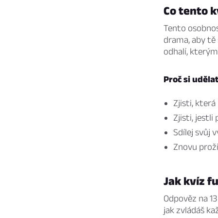
Co tento k
Tento osobnost
drama, aby tě 
odhalí, kterým
Proč si uděla
Zjisti, kter
Zjisti, jest
Sdílej svůj 
Znovu proži
Jak kvíz f
Odpověz na 13
jak zvládáš ka