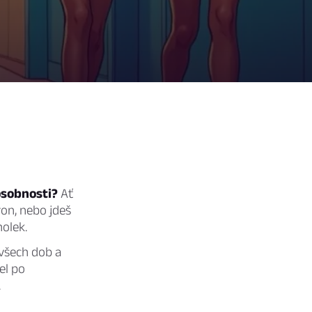
osobnosti?
Ať
ron, nebo jdeš
holek.
 všech dob a
el po
.