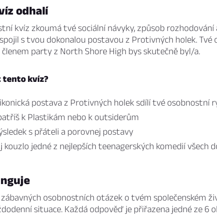
víz odhalí
ní kvíz zkoumá tvé sociální návyky, způsob rozhodování a
spojil s tvou dokonalou postavou z Protivných holek. Tvé
 členem party z North Shore High bys skutečně byl/a.
t tento kvíz?
á ikonická postava z Protivných holek sdílí tvé osobnostní r
li patříš k Plastikám nebo k outsiderům
výsledek s přáteli a porovnej postavy
j kouzlo jedné z nejlepších teenagerských komedií všech 
unguje
 zábavných osobnostních otázek o tvém společenském živo
ždodenní situace. Každá odpověď je přiřazena jedné ze 6 