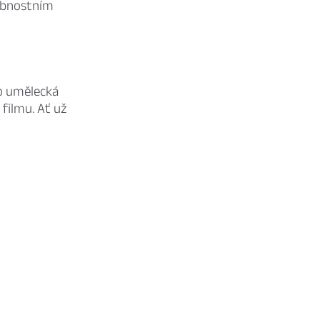
sobnostním
bo umělecká
filmu. Ať už