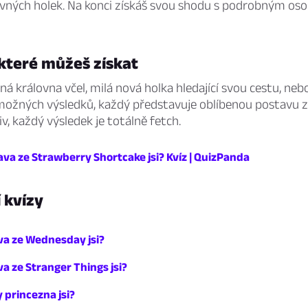
ivných holek. Na konci získáš svou shodu s podrobným o
které můžeš získat
á královna včel, milá nová holka hledající svou cestu, ne
možných výsledků, každý představuje oblíbenou postavu z 
iv, každý výsledek je totálně fetch.
ava ze Strawberry Shortcake jsi? Kvíz | QuizPanda
í kvízy
va ze Wednesday jsi?
a ze Stranger Things jsi?
 princezna jsi?