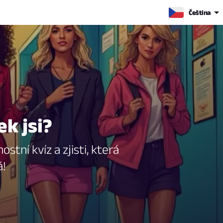
Čeština
k jsi?
tní kvíz a zjisti, která
á!