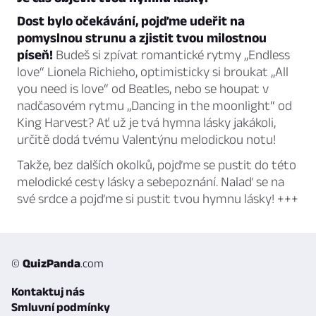
Dost bylo očekávání, pojďme udeřit na
pomyslnou strunu a zjistit tvou milostnou
píseň!
Budeš si zpívat romantické rytmy „Endless
love“ Lionela Richieho, optimisticky si broukat „All
you need is love“ od Beatles, nebo se houpat v
nadčasovém rytmu „Dancing in the moonlight“ od
King Harvest? Ať už je tvá hymna lásky jakákoli,
určitě dodá tvému Valentýnu melodickou notu!
Takže, bez dalších okolků, pojďme se pustit do této
melodické cesty lásky a sebepoznání. Nalaď se na
své srdce a pojďme si pustit tvou hymnu lásky! +++
©
QuizPanda
.com
Kontaktuj nás
Smluvní podmínky