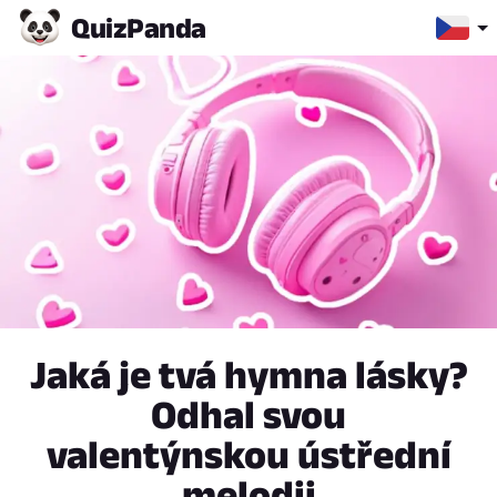
Quiz
Panda
Jaká je tvá hymna lásky?
Odhal svou
valentýnskou ústřední
melodii