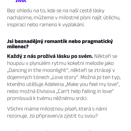
život
Bez ohledu na to, kde se na naší cestě lásky
nacházíme, můžeme v milostné písni najít útěchu,
inspiraci nebo rameno k vyplakání.
Jsi beznadějný romantik nebo pragmatický
milenec?
Každý z nás prožívá lásku po svém.
Někteří se
houpou v plynulém rytmu koketní melodie jako
„Dancing in the moonlight“, někteří se ztrácejí v
dojemných tónech „Love story“. Možná jsi ten typ,
kterého utěšuje Adeleina „Make you feel my love“,
nebo možná Elvisova „Can’t help falling in love“
promlouvá k tvému něžnému srdci.
Všichni máme milostnou píseň, která s námi
rezonuje. Jsi připraven/a zjistit tu svou?