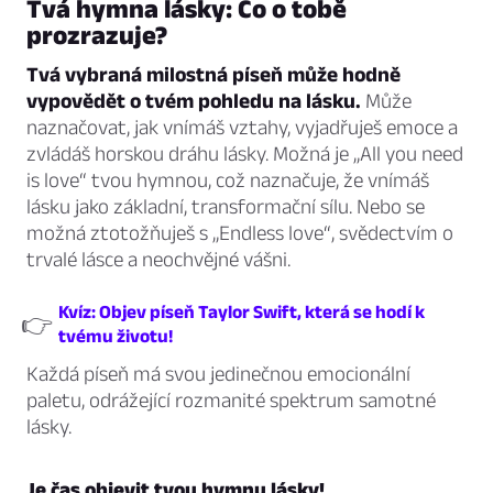
Tvá hymna lásky: Co o tobě
prozrazuje?
Tvá vybraná milostná píseň může hodně
vypovědět o tvém pohledu na lásku.
Může
naznačovat, jak vnímáš vztahy, vyjadřuješ emoce a
zvládáš horskou dráhu lásky. Možná je „All you need
is love“ tvou hymnou, což naznačuje, že vnímáš
lásku jako základní, transformační sílu. Nebo se
možná ztotožňuješ s „Endless love“, svědectvím o
trvalé lásce a neochvějné vášni.
Kvíz: Objev píseň Taylor Swift, která se hodí k
👉
tvému životu!
Každá píseň má svou jedinečnou emocionální
paletu, odrážející rozmanité spektrum samotné
lásky.
Je čas objevit tvou hymnu lásky!