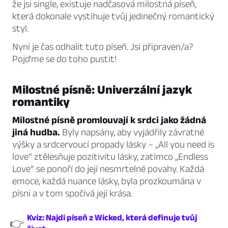
že jsi single, existuje nadčasová milostná píseň,
která dokonale vystihuje tvůj jedinečný romantický
styl.
Nyní je čas odhalit tuto píseň. Jsi připraven/a?
Pojďme se do toho pustit!
Milostné písně: Univerzální jazyk
romantiky
Milostné písně promlouvají k srdci jako žádná
jiná hudba.
Byly napsány, aby vyjádřily závratné
výšky a srdcervoucí propady lásky – „All you need is
love“ ztělesňuje pozitivitu lásky, zatímco „Endless
Love“ se ponoří do její nesmrtelné povahy. Každá
emoce, každá nuance lásky, byla prozkoumána v
písni a v tom spočívá její krása.
Kvíz: Najdi píseň z Wicked, která definuje tvůj
👉