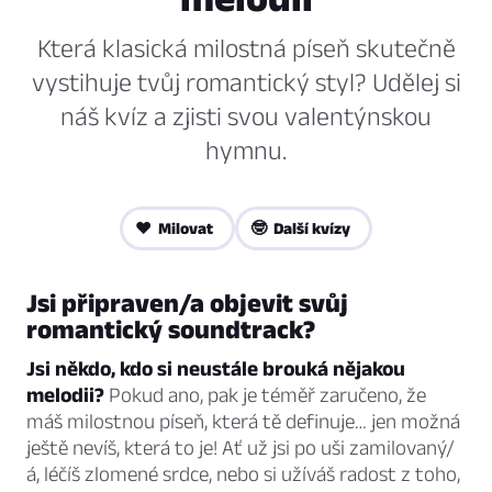
Která klasická milostná píseň skutečně
vystihuje tvůj romantický styl? Udělej si
náš kvíz a zjisti svou valentýnskou
hymnu.
❤️ Milovat
🤓 Další kvízy
Jsi připraven/a objevit svůj
romantický soundtrack?
Jsi někdo, kdo si neustále brouká nějakou
melodii?
Pokud ano, pak je téměř zaručeno, že
máš milostnou píseň, která tě definuje… jen možná
ještě nevíš, která to je! Ať už jsi po uši zamilovaný/
á, léčíš zlomené srdce, nebo si užíváš radost z toho,