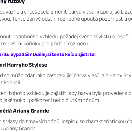
žný růžový
 odvážně a chceš zcela změnit barvu vlasů, inspiruj se Lizzo
vou. Tento zářivý odstín rozhodně upoutá pozornost a odl
hnout podobného vzhledu, požádej svého stylistu o jasně 
s tmavšími kořínky pro přidání rozměru.
ritu vypadáš? Udělej si tento kvíz a zjisti to!
ond Harryho Stylese
d se může zdát jako zastrašující barva vlasů, ale Harry Sty
t kdokoli.
ení tohoto vzhledu je zajistit, aby barva byla provedena p
lo jakémukoli poškození nebo žlutým tónům.
nědá Ariany Grande
t s vlasy do tmavších tónů, inspiruj se charakteristickou 
 Ariany Grande.