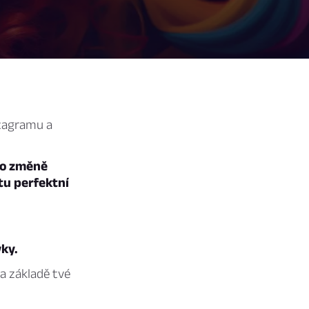
stagramu a
 o změně
tu perfektní
vky.
na základě tvé