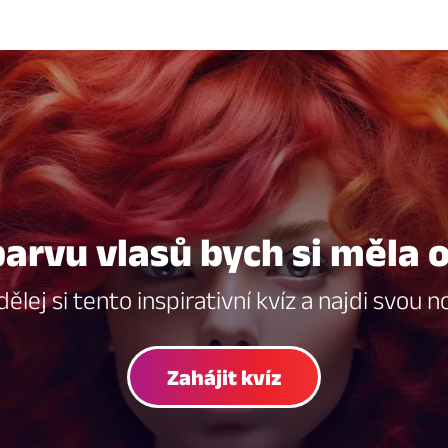
arvu vlasů bych si měla 
lej si tento inspirativní kvíz a najdi svou n
Zahájit kvíz