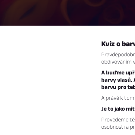
Kvíz o bar
Pravděpodobně
obdivováním v
A buďme upří
barvy vlasů. 
barvu pro te
A právě k tomu
Je to jako mí
Provedeme tě s
osobnosti a pr