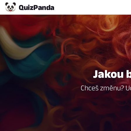
Quiz
Panda
Jakou b
Chceš změnu? Udě