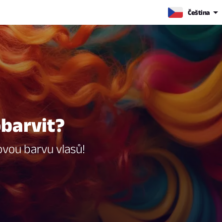
Čeština
obarvit?
ovou barvu vlasů!