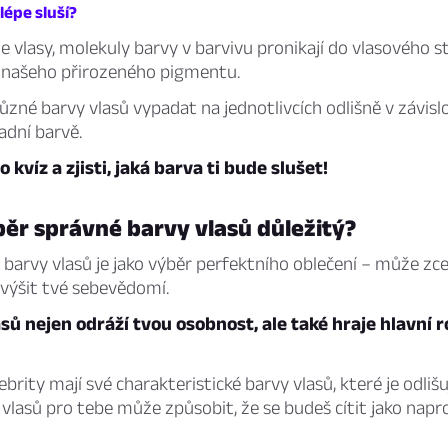
lépe sluší?
e vlasy, molekuly barvy v barvivu pronikají do vlasového s
t našeho přirozeného pigmentu.
zné barvy vlasů vypadat na jednotlivcích odlišně v závislos
adní barvě.
o kvíz a zjisti, jaká barva ti bude slušet!
běr správné barvy vlasů důležitý?
barvy vlasů je jako výběr perfektního oblečení – může zc
zvýšit tvé sebevědomí.
sů nejen odráží tvou osobnost, ale také hraje hlavní ro
ebrity mají své charakteristické barvy vlasů, které je odlišuj
vlasů pro tebe může způsobit, že se budeš cítit jako napr