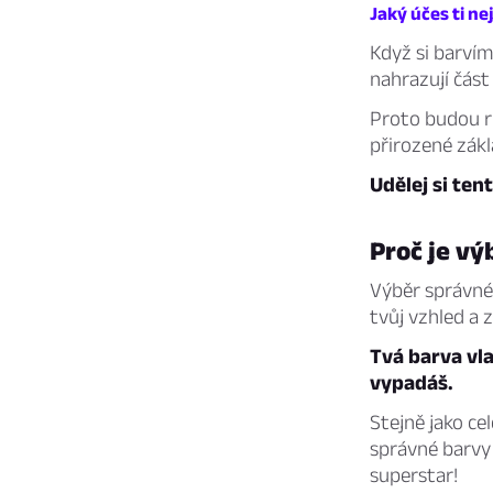
Jaký účes ti nej
Když si barvím
nahrazují čás
Proto budou rů
přirozené zákl
Udělej si tent
Proč je vý
Výběr správné 
tvůj vzhled a 
Tvá barva vla
vypadáš.
Stejně jako cel
správné barvy 
superstar!