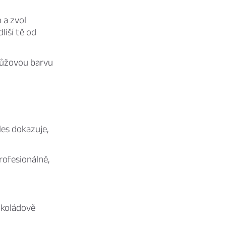
 a zvol
iší tě od
růžovou barvu
les dokazuje,
rofesionálně,
čokoládově