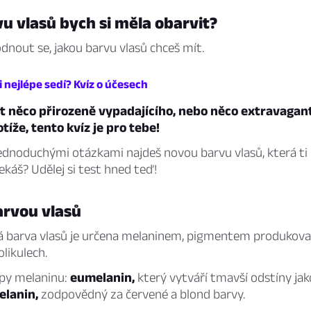
u vlasů bych si měla obarvit?
dnout se, jakou barvu vlasů chceš mít.
i nejlépe sedí? Kvíz o účesech
ýt něco přirozeně vypadajícího, nebo něco extravagan
íže, tento kvíz je pro tebe!
ednoduchými otázkami najdeš novou barvu vlasů, která ti 
čekáš? Udělej si test hned teď!
arvou vlasů
á barva vlasů je určena melaninem, pigmentem produko
olikulech.
ypy melaninu:
eumelanin,
který vytváří tmavší odstíny jak
elanin,
zodpovědný za červené a blond barvy.