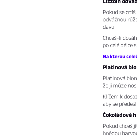
Lizzoin odvá
Pokud se cítíš
odvážnou růžo
davu.
Chceš-li dosá
po celé délce 
Na kterou celeb
Platinová bl
Platinová blon
že ji může nosi
Klíčem k dosaž
aby se předeš
Čokoládově h
Pokud chceš jí
hnědou barvou