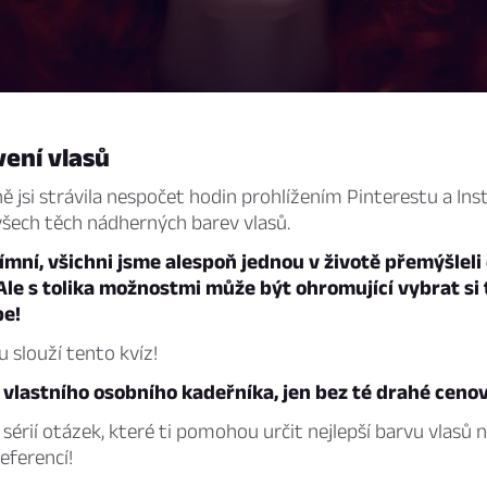
vení vlasů
 jsi strávila nespočet hodin prohlížením Pinterestu a In
šech těch nádherných barev vlasů.
mní, všichni jsme alespoň jednou v životě přemýšleli
Ale s tolika možnostmi může být ohromující vybrat si 
be!
 slouží tento kvíz!
t vlastního osobního kadeřníka, jen bez té drahé ceno
érií otázek, které ti pomohou určit nejlepší barvu vlasů 
eferencí!