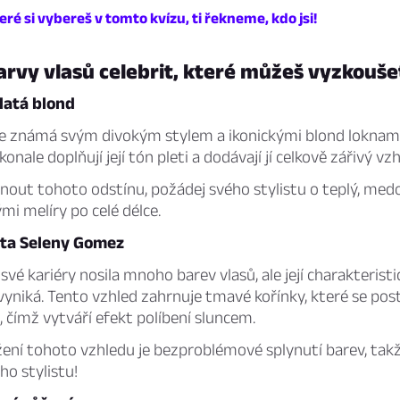
eré si vybereš v tomto kvízu, ti řekneme, kdo jsi!
arvy vlasů celebrit, které můžeš vyzkouše
latá blond
e známá svým divokým stylem a ikonickými blond loknami. 
onale doplňují její tón pleti a dodávají jí celkově zářivý vzh
nout tohoto odstínu, požádej svého stylistu o teplý, med
mi melíry po celé délce.
ta Seleny Gomez
vé kariéry nosila mnoho barev vlasů, ale její charakterist
vyniká. Tento vzhled zahrnuje tmavé kořínky, které se po
e, čímž vytváří efekt políbení sluncem.
ení tohoto vzhledu je bezproblémové splynutí barev, takže 
ho stylistu!