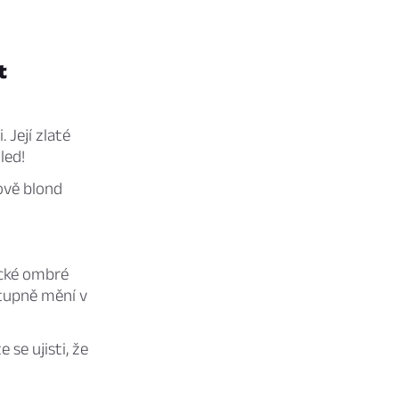
t
Její zlaté
led!
ově blond
ické ombré
stupně mění v
se ujisti, že