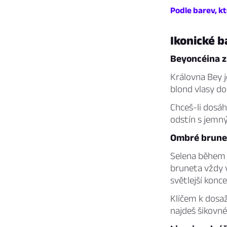
Podle barev, kt
Ikonické b
Beyoncéina z
Královna Bey j
blond vlasy dok
Chceš-li dosáh
odstín s jemný
Ombré brune
Selena během s
bruneta vždy 
světlejší konc
Klíčem k dosaž
najdeš šikovné