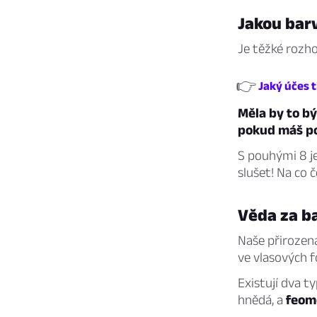
Jakou barv
Je těžké rozho
👉
Jaký účes t
Měla by to b
pokud máš pot
S pouhými 8 j
slušet! Na co 
Věda za b
Naše přirozen
ve vlasových f
Existují dva t
hnědá, a
feom