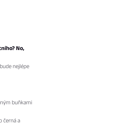
tního? No,
bude nejlépe
vaným buňkami
o černá a