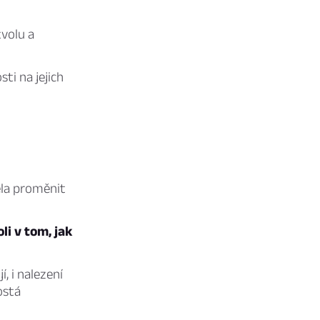
tvolu a
ti na jejich
ela proměnit
li v tom, jak
í, i nalezení
ostá