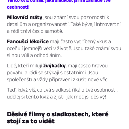
Tento kvíz odhalí, jaká sladkost jsi na základě tvé
osobnosti!
Milovníci máty
jsou známí svou pozorností k
detailům a organizovaností. Také bývají introvertní
a rádi tráví čas o samotě.
Fanoušci lékořice
mají často vytříbený vkus a
oceňují jemnější věci v životě. Jsou také známí svou
silnou vůlí a odhodláním.
Lidé, kteří milují
žvýkačky
, mají často hravou
povahu a rádi se stýkají s ostatními. Jsou
společenští a vždy připraveni zkusit nové věci.
Teď, když víš, co tvá sladkost říká o tvé osobnosti,
udělej si tento kvíz a zjisti, jak moc jsi děsivý!
Děsivé filmy o sladkostech, které
stojí za to vidět