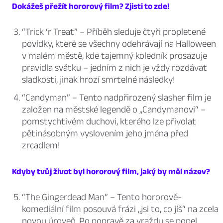
Dokážeš přežít hororový film? Zjisti to zde!
“Trick ‘r Treat”
– Příběh sleduje čtyři propletené
povídky, které se všechny odehrávají na Halloween
v malém městě, kde tajemný koledník prosazuje
pravidla svátku – jedním z nich je vždy rozdávat
sladkosti, jinak hrozí smrtelné následky!
“Candyman”
– Tento nadpřirozený slasher film je
založen na městské legendě o „Candymanovi“ –
pomstychtivém duchovi, kterého lze přivolat
pětinásobným vyslovením jeho jména před
zrcadlem!
Kdyby tvůj život byl hororový film, jaký by měl název?
“The Gingerdead Man”
– Tento hororově-
komediální film posouvá frázi „jsi to, co jíš“ na zcela
novou úroveň. Po popravě za vraždu se popel