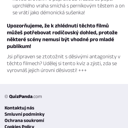
uprchlého vraha smíchá s perníkovým těstem a on
se vrátí jako démonická sušenka!
Upozorňujeme, že k zhlédnutí těchto filmů
můžeš potřebovat rodičovský dohled, protože
některé scény nemusí být vhodné pro mladé
publikum!
Jsi připraven se ztotožnit s děsivými antagonisty v
těchto filmech? Udělej si tento kvíz a zjisti, zda se
vyrovnáš jejich úrovni děsivosti! +++
©
QuizPanda
.com
Kontaktuj nás
Smluvní podmínky
Ochrana soukromí
Cookies Policy