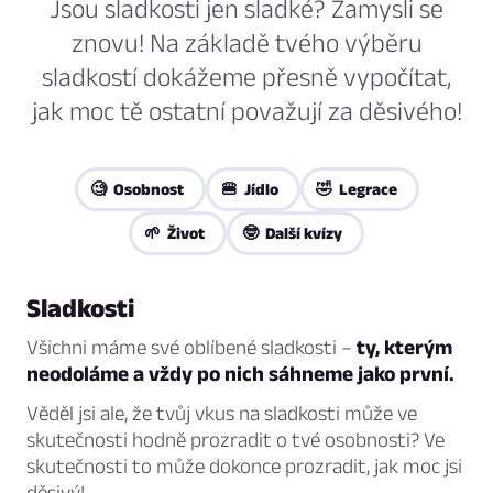
Jsou sladkosti jen sladké? Zamysli se
znovu! Na základě tvého výběru
sladkostí dokážeme přesně vypočítat,
jak moc tě ostatní považují za děsivého!
🧐 Osobnost
🍔 Jídlo
🤣 Legrace
🌱 Život
🤓 Další kvízy
Sladkosti
Všichni máme své oblíbené sladkosti –
ty, kterým
neodoláme a vždy po nich sáhneme jako první.
Věděl jsi ale, že tvůj vkus na sladkosti může ve
skutečnosti hodně prozradit o tvé osobnosti? Ve
skutečnosti to může dokonce prozradit, jak moc jsi
děsivý!