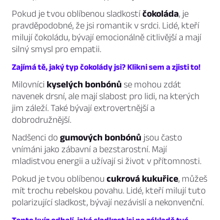
Pokud je tvou oblíbenou sladkostí
čokoláda
, je
pravděpodobné, že jsi romantik v srdci. Lidé, kteří
milují čokoládu, bývají emocionálně citlivější a mají
silný smysl pro empatii.
Zajímá tě, jaký typ čokolády jsi? Klikni sem a zjisti to!
Milovníci
kyselých bonbónů
se mohou zdát
navenek drsní, ale mají slabost pro lidi, na kterých
jim záleží. Také bývají extrovertnější a
dobrodružnější.
Nadšenci do
gumových bonbónů
jsou často
vnímáni jako zábavní a bezstarostní. Mají
mladistvou energii a užívají si život v přítomnosti.
Pokud je tvou oblíbenou
cukrová kukuřice
, můžeš
mít trochu rebelskou povahu. Lidé, kteří milují tuto
polarizující sladkost, bývají nezávislí a nekonvenční.