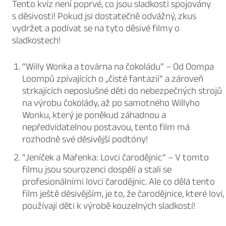
Tento kvíz není poprvé, co jsou sladkosti spojovány
s děsivostí! Pokud jsi dostatečně odvážný, zkus
vydržet a podívat se na tyto děsivé filmy o
sladkostech!
“Willy Wonka a továrna na čokoládu”
– Od Oompa
Loompů zpívajících o „čisté fantazii“ a zároveň
strkajících neposlušné děti do nebezpečných strojů
na výrobu čokolády, až po samotného Willyho
Wonku, který je poněkud záhadnou a
nepředvídatelnou postavou, tento film má
rozhodně své děsivější podtóny!
“Jeníček a Mařenka: Lovci čarodějnic”
– V tomto
filmu jsou sourozenci dospělí a stali se
profesionálními lovci čarodějnic. Ale co dělá tento
film ještě děsivějším, je to, že čarodějnice, které loví,
používají děti k výrobě kouzelných sladkostí!