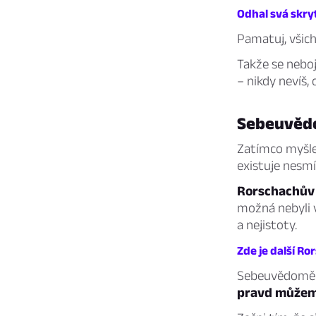
Odhal svá skryt
Pamatuj, všich
Takže se nebo
– nikdy nevíš,
Sebeuvěd
Zatímco myšlen
existuje nesm
Rorschachův 
možná nebyli v
a nejistoty.
Zde je další Ro
Sebeuvědomění 
pravd můžeme