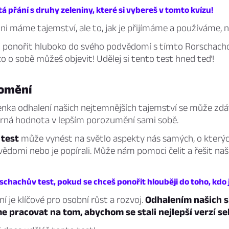
á přání s druhy zeleniny, které si vybereš v tomto kvízu!
ni máme tajemství, ale to, jak je přijímáme a používáme, n
j ponořit hluboko do svého podvědomí s tímto Rorschac
 co o sobě můžeš objevit! Udělej si tento test hned teď!
omění
ka odhalení našich nejtemnějších tajemství se může zdát s
írná hodnota v lepším porozumění sami sobě.
test
může vynést na světlo aspekty nás samých, o kterýc
ědomi nebo je popírali. Může nám pomoci čelit a řešit na
rschachův test, pokud se chceš ponořit hlouběji do toho, kdo j
je klíčové pro osobní růst a rozvoj.
Odhalením našich 
 pracovat na tom, abychom se stali nejlepší verzí s