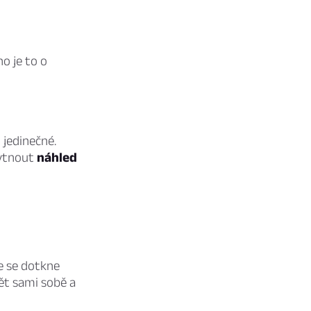
o je to o
 jedinečné.
kytnout
náhled
e se dotkne
ět sami sobě a