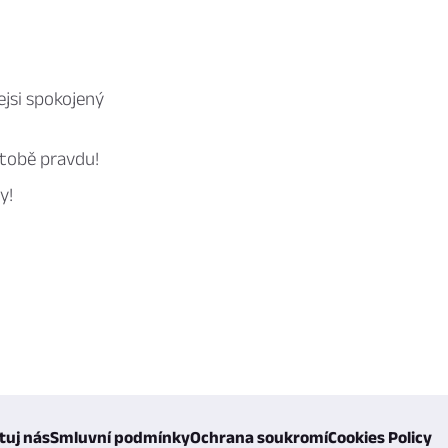
jsi spokojený
 tobě pravdu!
y!
tuj nás
Smluvní podmínky
Ochrana soukromí
Cookies Policy