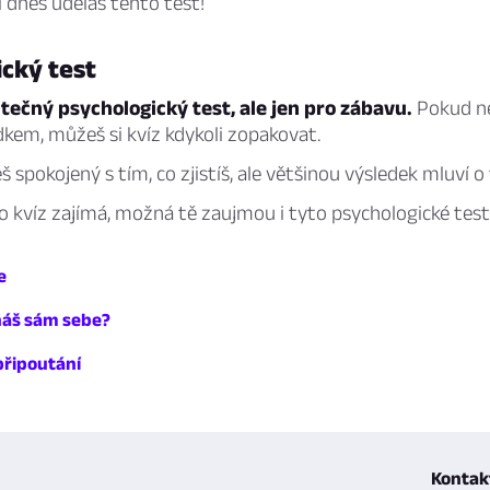
si dnes uděláš tento test!
cký test
tečný psychologický test, ale jen pro zábavu.
Pokud ne
kem, můžeš si kvíz kdykoli zopakovat.
spokojený s tím, co zjistíš, ale většinou výsledek mluví o
 kvíz zajímá, možná tě zaujmou i tyto psychologické test
e
náš sám sebe?
 připoutání
Kontak