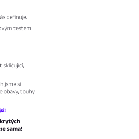
ás definuje.
hovým testem
kličující,
h jsme si
še obavy, touhy
si!
skrytých
ebe sama!