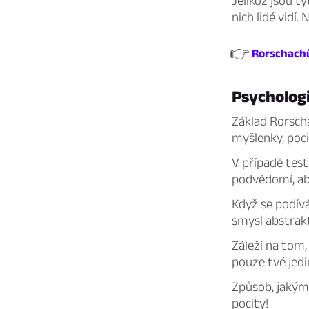
Jelikož jsou t
nich lidé vidí. 
👉
Rorschachův
Psycholog
Základ Rorsch
myšlenky, poci
V případě tes
podvědomí, ab
Když se podív
smysl abstra
Záleží na tom,
pouze tvé jedi
Způsob, jakým
pocity!