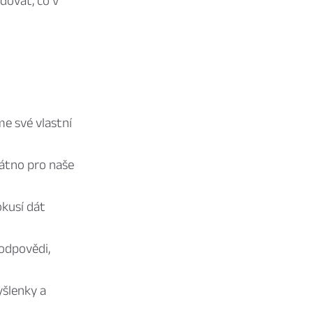
edovat, co v
e své vlastní
látno pro naše
okusí dát
 odpovědi,
yšlenky a