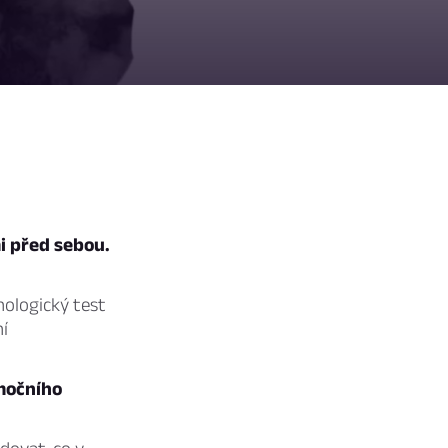
i před sebou.
hologický test
í
emočního