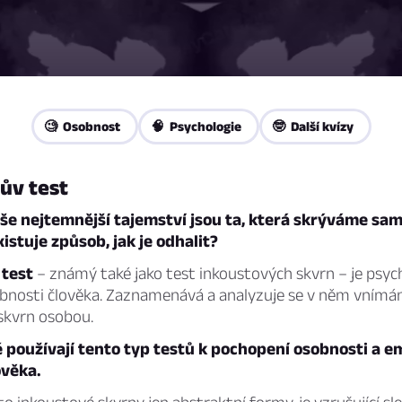
🧐 Osobnost
🧠 Psychologie
🤓 Další kvízy
ův test
aše nejtemnější tajemství jsou ta, která skrýváme sam
xistuje způsob, jak je odhalit?
test
– známý také jako test inkoustových skvrn – je psyc
obnosti člověka. Zaznamenává a analyzuje se v něm vnímán
skvrn osobou.
 používají tento typ testů k pochopení osobnosti a 
ověka.