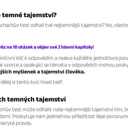
é temné tajemství?
schachův test odhalí tvé nejtemnější tajemství? No, všechn
ěz na 10 otázek a objev své 2 hlavní kapitoly!
nitivní klíč k odpovědím a reakce každého jednotlivce jsou
té vzorce a opakující se témata v odpovědích mohou pos
jších myšlenek a tajemství člověka.
dělej si tento kvíz hned teď!
ých temných tajemství
chův test může odhalit naše nejtemnější tajemství tím, ž
omí. Poskytuje nám jedinečnou příležitost lépe porozum
skryté pravdy.