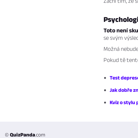
Začni tím, že 
Psychologi
Toto není sku
se svým výsled
Možná nebudeš 
Pokud tě tento
Test depres
Jak dobře z
Kvíz o stylu
©
QuizPanda
.com