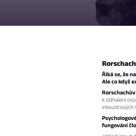
Rorschach
Říká se, že n
Ale co když e
Rorschachův 
k odhalení os
inkoustových 
Psychologové
fungování čl