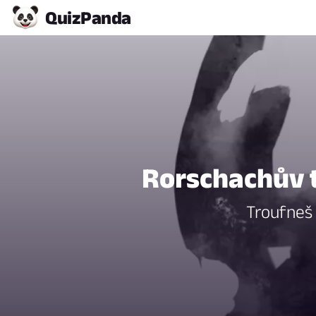
Quiz
Panda
Rorschachův t
Troufneš 