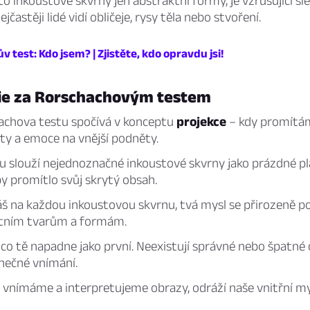
yto inkoustové skvrny jen abstraktní formy, je vzrušující sl
Nejčastěji lidé vidí obličeje, rysy těla nebo stvoření.
 test: Kdo jsem? | Zjistěte, kdo opravdu jsi!
ie za Rorschachovým testem
achova testu spočívá v konceptu
projekce
– kdy promítám
ty a emoce na vnější podněty.
tu slouží nejednoznačné inkoustové skvrny jako prázdné p
y promítlo svůj skrytý obsah.
áš na každou inkoustovou skvrnu, tvá mysl se přirozeně p
ktním tvarům a formám.
 co tě napadne jako první. Neexistují správné nebo špatné
nečné vnímání.
 vnímáme a interpretujeme obrazy, odráží naše vnitřní m