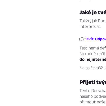
Jaké je tv
Takže, jak Ror
interpretaci.
👉
Kvíz: Odpov
Test nemá defi
Nicméně, urči
do nejniterně
Na co čekáš? U
Přijetí tv
Tento Rorscha
našeho podvěd
přijmout naše 