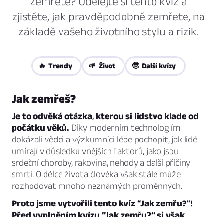
zemřete? Udělejte si tento kvíz a
zjistěte, jak pravděpodobně zemřete, na
základě vašeho životního stylu a rizik.
🔥 Trendy
🌱 Život
🤓 Další kvízy
Jak zemřeš?
Je to odvěká otázka, kterou si lidstvo klade od
počátku věků.
Díky moderním technologiím
dokázali vědci a výzkumníci lépe pochopit, jak lidé
umírají v důsledku vnějších faktorů, jako jsou
srdeční choroby, rakovina, nehody a další příčiny
smrti. O délce života člověka však stále může
rozhodovat mnoho neznámých proměnných.
Proto jsme vytvořili tento kvíz “Jak zemřu?”!
Před vyplněním kvízu “Jak zemřu?” si však