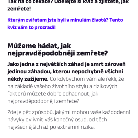
Tak na co čekáte? Udělejte si kvíz a zjistěte, jak
zemřete!
Kterým zvířetem jste byli v minulém životě? Tento
kvíz vám to prozradí!
Můžeme hádat, jak
nejpravděpodobněji zemřete?
Jako jedna z největších záhad je smrt zároveň
jedinou záhadou, kterou nepochybně všichni
někdy zažijeme.
Co kdybychom vám ale řekli, že
na základě vašeho životního stylu a rizikových
faktorů můžete dobře odhadnout, jak
nejpravděpodobněji zemřete?
Zde je pět způsobů, jakými mohou vaše každodenní
návyky ovlivnit váš konečný osud, od těch
nejvšednějších až po extrémní rizika.