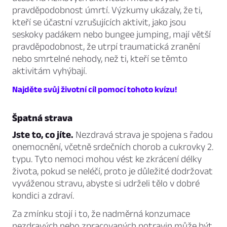
pravděpodobnost úmrtí. Výzkumy ukázaly, že ti,
kteří se účastní vzrušujících aktivit, jako jsou
seskoky padákem nebo bungee jumping, mají větší
pravděpodobnost, že utrpí traumatická zranění
nebo smrtelné nehody, než ti, kteří se těmto
aktivitám vyhýbají.
Najděte svůj životní cíl pomocí tohoto kvízu!
Špatná strava
Jste to, co jíte.
Nezdravá strava je spojena s řadou
onemocnění, včetně srdečních chorob a cukrovky 2.
typu. Tyto nemoci mohou vést ke zkrácení délky
života, pokud se neléčí, proto je důležité dodržovat
vyváženou stravu, abyste si udrželi tělo v dobré
kondici a zdraví.
Za zmínku stojí i to, že nadměrná konzumace
nezdravých nebo zpracovaných potravin může být