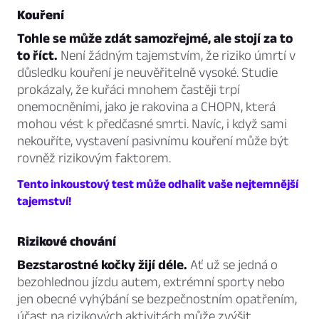
Kouření
Tohle se může zdát samozřejmé, ale stojí za to
to říct.
Není žádným tajemstvím, že riziko úmrtí v
důsledku kouření je neuvěřitelně vysoké. Studie
prokázaly, že kuřáci mnohem častěji trpí
onemocněními, jako je rakovina a CHOPN, která
mohou vést k předčasné smrti. Navíc, i když sami
nekouříte, vystavení pasivnímu kouření může být
rovněž rizikovým faktorem.
Tento inkoustový test může odhalit vaše nejtemnější
tajemství!
Rizikové chování
Bezstarostné kočky žijí déle.
Ať už se jedná o
bezohlednou jízdu autem, extrémní sporty nebo
jen obecné vyhýbání se bezpečnostním opatřením,
účast na rizikových aktivitách může zvýšit