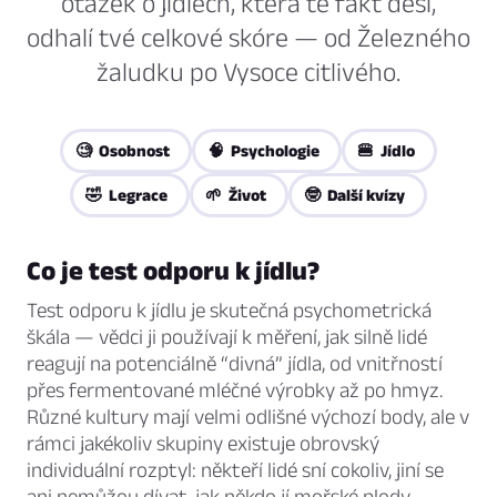
otázek o jídlech, která tě fakt děsí,
odhalí tvé celkové skóre — od Železného
žaludku po Vysoce citlivého.
🧐 Osobnost
🧠 Psychologie
🍔 Jídlo
🤣 Legrace
🌱 Život
🤓 Další kvízy
Co je test odporu k jídlu?
Test odporu k jídlu je skutečná psychometrická
škála — vědci ji používají k měření, jak silně lidé
reagují na potenciálně “divná” jídla, od vnitřností
přes fermentované mléčné výrobky až po hmyz.
Různé kultury mají velmi odlišné výchozí body, ale v
rámci jakékoliv skupiny existuje obrovský
individuální rozptyl: někteří lidé sní cokoliv, jiní se
ani nemůžou dívat, jak někdo jí mořské plody.