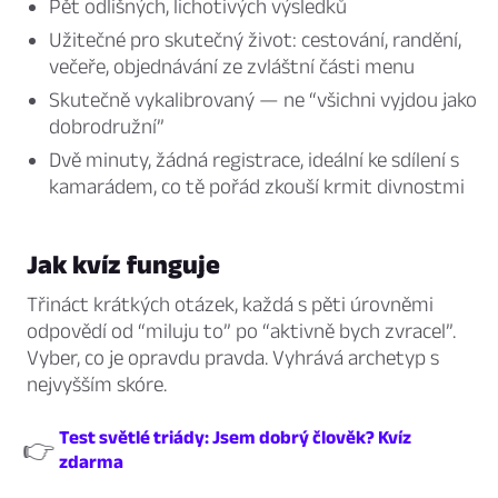
Pět odlišných, lichotivých výsledků
Užitečné pro skutečný život: cestování, randění,
večeře, objednávání ze zvláštní části menu
Skutečně vykalibrovaný — ne “všichni vyjdou jako
dobrodružní”
Dvě minuty, žádná registrace, ideální ke sdílení s
kamarádem, co tě pořád zkouší krmit divnostmi
Jak kvíz funguje
Třináct krátkých otázek, každá s pěti úrovněmi
odpovědí od “miluju to” po “aktivně bych zvracel”.
Vyber, co je opravdu pravda. Vyhrává archetyp s
nejvyšším skóre.
Test světlé triády: Jsem dobrý člověk? Kvíz
👉
zdarma