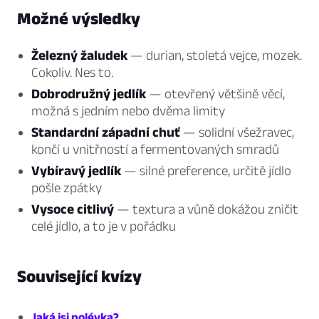
Možné výsledky
Železný žaludek
— durian, stoletá vejce, mozek.
Cokoliv. Nes to.
Dobrodružný jedlík
— otevřený většině věcí,
možná s jedním nebo dvěma limity
Standardní západní chuť
— solidní všežravec,
končí u vnitřností a fermentovaných smradů
Vybíravý jedlík
— silné preference, určitě jídlo
pošle zpátky
Vysoce citlivý
— textura a vůně dokážou zničit
celé jídlo, a to je v pořádku
Související kvízy
Jaká jsi polévka?