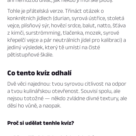
Tohle je přátelská verze. Třináct otázek o
konkrétních jídlech (durian, syrová ústřice, stoletá
vejce, plísňový sýr, hovězí srdce, balut, natto, šťáva
z kimči, surströmming, tlačenka, mozek, syrové
křepelčí vejce a pár neutrálních jídel pro kalibraci) a
jediný výsledek, který tě umístí na čisté
pětistupňové škále.
Co tento kvíz odhalí
Dvě věci najednou: tvou syrovou citlivost na odpor
a tvou kulinářskou otevřenost. Souvisí spolu, ale
nejsou totožné — někdo zvládne divné textury, ale
děsí ho vůně, a naopak.
Proč si udělat tenhle kvíz?